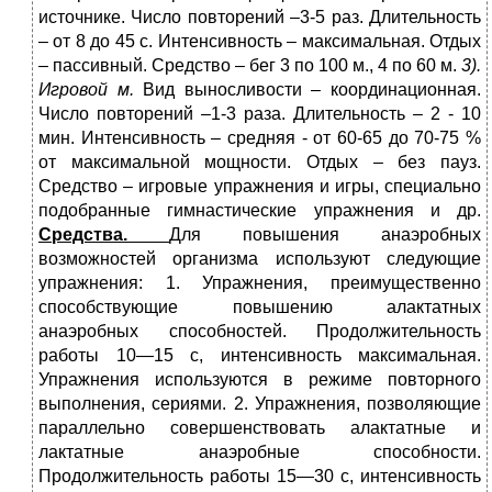
источнике. Число повторений –3-5 раз. Длительность
– от 8 до 45 с. Интенсивность – максимальная. Отдых
– пассивный. Средство – бег 3 по 100 м., 4 по 60 м.
3).
Игровой м.
Вид выносливости – координационная.
Число повторений –1-3 раза. Длительность – 2 - 10
мин. Интенсивность – средняя - от 60-65 до 70-75 %
от максимальной мощности. Отдых – без пауз.
Средство – игровые упражнения и игры, специально
подобранные гимнастические упражнения и др.
Средства.
Для повышения анаэробных
возможностей организма исполь­зуют следующие
упражнения: 1. Упражнения, преимущественно
способствующие повыше­нию алактатных
анаэробных способностей. Продолжительность
работы 10—15 с, интенсивность максимальная.
Упражнения ис­пользуются в режиме повторного
выполнения, сериями. 2. Упражнения, позволяющие
параллельно совершенствовать алактатные и
лактатные анаэробные способности.
Продолжительность работы 15—30 с, интенсивность