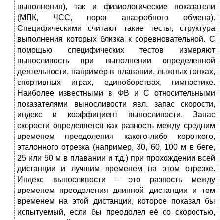
выполнения), так и фи­зиологические показатели
(МПК, ЧСС, порог анаэробно­го обмена).
Специфическими считают такие тесты, структура
выполнения которых близка к соревновательной. С
помощью специфических тестов измеряют
выносливость при выполнении определенной
деятельности, например в плавании, лыжных гонках,
спортивных играх, единоборствах, гимнастике.
Наиболее известными в ФВ и С относительными
показателями выносливости явл. запас скорости,
индекс и коэффициент выносливости. Запас
скорости определяется как разность между средним
временем преодоления какого-либо короткого,
эталонного отрезка (например, 30, 60, 100 м в беге,
25 или 50 м в плавании и т.д.) при прохождении всей
дистанции и лучшим вре­менем на этом отрезке.
Индекс выносливости – это разность между
временем преодоления длинной дистанции и тем
временем на этой дистанции, которое показал бы
испытуемый, если бы пре­одолел её со скоростью,