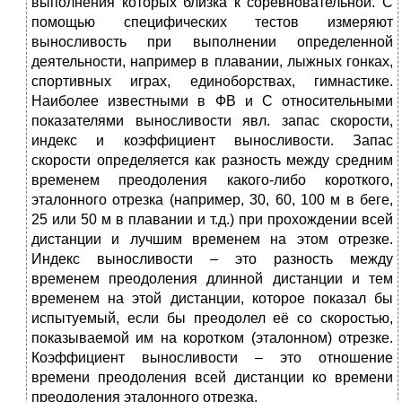
выполнения которых близка к соревновательной. С
помощью специфических тестов измеряют
выносливость при выполнении определенной
деятельности, например в плавании, лыжных гонках,
спортивных играх, единоборствах, гимнастике.
Наиболее известными в ФВ и С относительными
показателями выносливости явл. запас скорости,
индекс и коэффициент выносливости. Запас
скорости определяется как разность между средним
временем преодоления какого-либо короткого,
эталонного отрезка (например, 30, 60, 100 м в беге,
25 или 50 м в плавании и т.д.) при прохождении всей
дистанции и лучшим вре­менем на этом отрезке.
Индекс выносливости – это разность между
временем преодоления длинной дистанции и тем
временем на этой дистанции, которое показал бы
испытуемый, если бы пре­одолел её со скоростью,
показываемой им на коротком (эталон­ном) отрезке.
Коэффициент выносливости – это отношение
времени преодоления всей дистанции ко времени
преодоления эталонного отрезка.