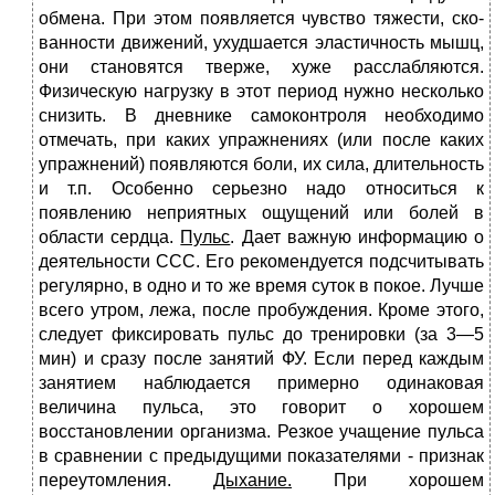
обмена. При этом появляется чувство тяжести, ско­
ванности движений, ухудшается эластичность мышц,
они стано­вятся тверже, хуже расслабляются.
Физическую нагрузку в этот период нужно несколько
снизить. В дневнике самоконтроля необходимо
отмечать, при каких упражнениях (или после каких
упражнений) появляются боли, их сила, длительность
и т.п. Особенно серьезно надо относить­ся к
появлению неприятных ощущений или болей в
области сердца.
Пульс
. Дает важную информацию о
деятельности ССС. Его рекомендуется подсчитывать
регулярно, в одно и то же время суток в покое. Лучше
всего утром, лежа, после пробуждения. Кроме этого,
следует фиксировать пульс до трени­ровки (за 3—5
мин) и сразу после занятий ФУ. Если перед каждым
занятием наблюдается примерно одинако­вая
величина пульса, это говорит о хорошем
восстановлении орга­низма. Резкое учащение пульса
в сравнении с предыдущими показа­телями - признак
переутомления.
Дыхание.
При хорошем