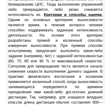
блоки­рованию ЦНС. Тогда выполнение упражнений
либо прекращает­ся, либо резко снижается
интенсивность их.
Критерии и способы оценки
.
Одним из основных критериев выносливости
является время, в течение которого человек
способен поддерживать заданную интенсивность
деятельности. На основе этого критерия
разработаны прямой и косвенный способы
измерения выносливости. При прямом способе
испытуемому предлагают выполнять какое-либо
задание (например, бег) с заданной интенсивностью
(60, 70, 80 или 90 % от максимальной скорости).
Сигналом для прекращения теста яв­ляется начало
снижения скорости выполнения данного задания. В
практике физического воспитания в основном
применяется кос­венный способ, когда выносливость
занимающихся определяется по времени
преодоления ими какой-либо достаточно длинной
дистан­ции. Так, например, для учащихся младших
классов длина дистан­ции обычно составляет 600—