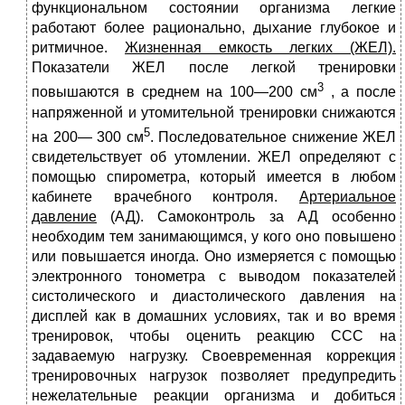
функциональном состоянии организма легкие
работают более рационально, дыхание глубокое и
ритмич­ное.
Жизненная емкость легких (ЖЕЛ).
Показатели ЖЕЛ после лег­кой тренировки
3
повышаются в среднем на 100—200 см
, а после
напряженной и утомительной тренировки снижаются
5
на 200— 300 см
. Последовательное снижение ЖЕЛ
свидетельствует об утом­лении. ЖЕЛ определяют с
помощью спирометра, который имеет­ся в любом
кабинете врачебного контроля.
Артериальное
давление
(АД). Самоконтроль за АД особенно
необходим тем занимающимся, у кого оно по­вышено
или повышается иногда. Оно измеряется с помощью
элек­тронного тонометра с выводом показателей
систолического и диастолического давления на
дисплей как в домашних условиях, так и во время
тренировок, чтобы оценить реакцию ССС на
задаваемую нагрузку. Своевременная кор­рекция
тренировочных нагрузок позволяет предупредить
нежела­тельные реакции организма и добиться