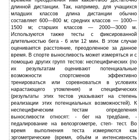
длинной дистан­ции. Так, например, для учащихся
младших классов длина дистан­ции обычно
составляет 600—800 м; средних классов — 1000—
1500 м; старших классов — 2000—3000 м.
Используются также тесты с фик­сированной
длительностью бега - 6 или 12 мин. В этом случае
оце­нивается расстояние, преодоленное за данное
время. В спорте выносливость может измеряться и с
помощью дру­гих групп тестов: неспецифических (по
их результатам оцени­вают потенциальные
возможности спортсменов эффективно
тренироваться или соревноваться в условиях
нарастающего утом­ления) и специфических
(результаты этих тестов указывают на степень
реализации этих потенциальных возможностей). К
неспецифическим тестам определения
выносливости отно­сят: - бег на тредбане, -
педалирование на велоэргометре, степ- тест. Во
время выполнения теста измеряются как
эргометрические (время, объём и интенсивность