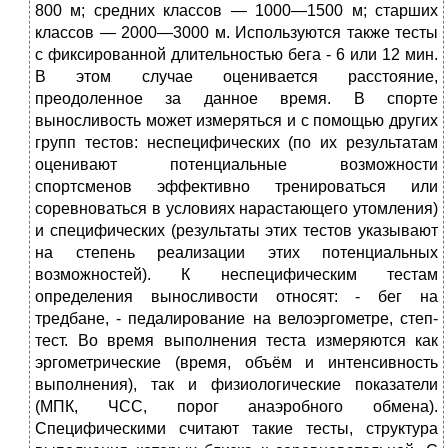
800 м; средних классов — 1000—1500 м; старших
классов — 2000—3000 м. Используются также тесты
с фик­сированной длительностью бега - 6 или 12 мин.
В этом случае оце­нивается расстояние,
преодоленное за данное время. В спорте
выносливость может измеряться и с помощью дру­гих
групп тестов: неспецифических (по их результатам
оцени­вают потенциальные возможности
спортсменов эффективно тренироваться или
соревноваться в условиях нарастающего утом­ления)
и специфических (результаты этих тестов указывают
на степень реализации этих потенциальных
возможностей). К неспецифическим тестам
определения выносливости отно­сят: - бег на
тредбане, - педалирование на велоэргометре, степ-
тест. Во время выполнения теста измеряются как
эргометрические (время, объём и интенсивность
выполнения), так и фи­зиологические показатели
(МПК, ЧСС, порог анаэробно­го обмена).
Специфическими считают такие тесты, структура