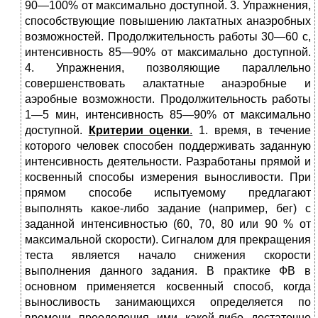
90—100% от максимально доступной. 3. Упражнения,
способствующие повышению лактатных ана­эробных
возможностей. Продолжительность работы 30—60 с,
ин­тенсивность 85—90% от максимально доступной.
4. Упражнения, позволяющие параллельно
совершенствовать алактатные анаэробные и
аэробные возможности. Продолжитель­ность работы
1—5 мин, интенсивность 85—90% от максимально
доступной.
Критерии оценки
.
1. время, в течение
которого человек способен поддерживать заданную
интенсивность деятельности. Разработаны прямой и
косвенный способы измерения выносливости. При
прямом способе испытуемому предлагают
выполнять какое-либо задание (например, бег) с
заданной интенсивностью (60, 70, 80 или 90 % от
максимальной скорости). Сигналом для прекращения
теста яв­ляется начало снижения скорости
выполнения данного задания. В практике ФВ в
основном применяется кос­венный способ, когда
выносливость занимающихся определяется по
времени преодоления ими какой-либо достаточно