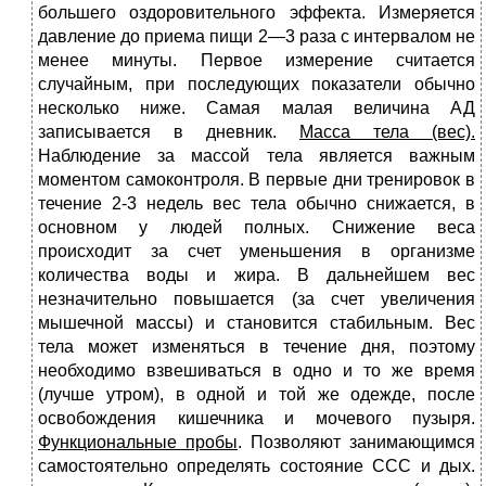
большего оздоровитель­ного эффекта. Измеряется
давление до приема пищи 2—3 раза с интервалом не
менее минуты. Первое измерение считается
случайным, при последующих показатели обычно
несколько ниже. Самая малая величина АД
записывается в дневник.
Масса тела (вес).
Наблюдение за массой тела является важным
моментом самоконтроля. В первые дни тренировок в
течение 2-3 недель вес тела обычно снижается, в
основном у людей полных. Снижение веса
происходит за счет уменьшения в организме
количества воды и жира. В дальнейшем вес
незначительно повыша­ется (за счет увеличения
мышечной массы) и становится стабиль­ным. Вес
тела может изменяться в течение дня, поэтому
необходимо взвешиваться в одно и то же время
(лучше утром), в одной и той же одежде, после
освобождения кишечника и мочевого пузыря.
Функциональные пробы
. Позволяют занимающимся
самостоя­тельно определять состояние ССС и дых.