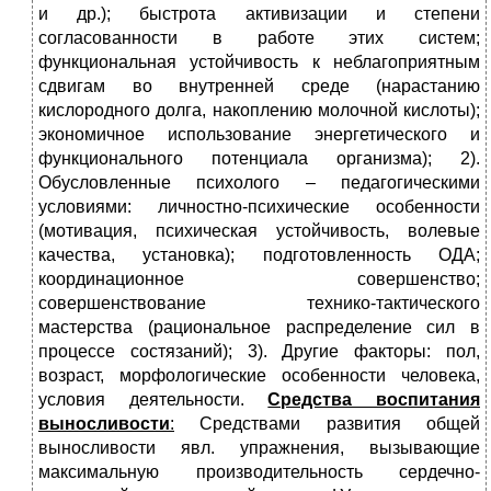
и др.); быстрота активизации и степени
согласованности в работе этих систем;
функциональная устойчивость к неблагоприятным
сдвигам во внутренней среде (нарастанию
кислородного долга, накоплению молочной кислоты);
экономичное использование энергетического и
функционального потенциала организма); 2).
Обусловленные психолого – педагогическими
условиями: личностно-психические особенности
(мотивация, психическая устойчивость, волевые
качества, установка); подготовленность ОДА;
координационное совершенство;
совершенствование технико-тактического
мастерства (рацио­нальное распределение сил в
процессе состязаний); 3). Другие факторы: пол,
возраст, морфологические особенности человека,
условия деятельности.
Средства воспитания
выносливости
:
Средствами развития общей
выносливости явл. упражнения, вызывающие
максимальную производительность сердечно-