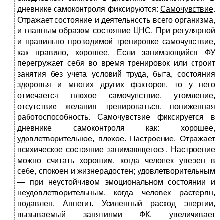
дневнике самоконтроля фиксируются:
Самочувствие
.
Отражает состояние и деятельность всего орга­низма,
и главным образом состояние ЦНС. При регулярной
и правильно проводимой тренировке самочувствие,
как правило, хорошее. Если занимающийся ФУ
перегружает себя во время тренировок или стро­ит
занятия без учета условий труда, быта, состояния
здоровья и многих других факторов, то у него
отмечается плохое самочув­ствие, утомление,
отсутствие желания тренироваться, понижен­ная
работоспособность. Самочувствие фиксируется в
дневнике самоконтроля как: хорошее,
удовлетворительное, плохое.
Настроение.
Отражает
психическое состояние занимающегося. Настроение
можно считать хорошим, когда человек уверен в
себе, спокоен и жизнерадостен; удовлетворительным
— при неустойчи­вом эмоциональном состоянии и
неудовлетворительным, когда че­ловек растерян,
подавлен.
Аппетит.
Усиленный расход энергии,
вызываемый занятиями ФК, увеличивает