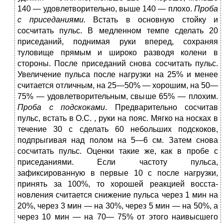
140 — удовлетворительно, выше 140 — плохо.
Проба
с приседаниями.
Встать в основную стойку и
сосчитать пульс. В медленном темпе сделать 20
приседаний, поднимая руки вперед, сохраняя
туловище прямым и широко разводя колени в
стороны. После приседаний снова сосчитать пульс.
Увеличение пульса после нагрузки на 25% и менее
считается отличным, на 25—50% — хорошим, на 50—
75% — удовлетворительным, свыше 65% — плохим.
Проба с подскоками
. Предварительно сосчитав
пульс, встать в О.С. , руки на пояс. Мягко на носках в
течение 30 с сделать 60 небольших подскоков,
подпрыгивая над полом на 5—6 см. Затем снова
сосчитать пульс. Оценки такие же, как в про­бе с
приседаниями. Если частоту пульса,
зафиксированную в первые 10 с после нагрузки,
принять за 100%, то хорошей реакцией восста­
новления считается снижение пульса через 1 мин на
20%, через 3 мин — на 30%, через 5 мин — на 50%, а
через 10 мин — на 70— 75% от этого наивысшего