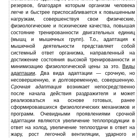
резервов, благодаря которым организм человека
легче и быстрее приспосабливается к повышенным
нагрузкам, со­вершенствуя свои физические,
физиологические и психические ка­чества, повышая
состояние тренированности двигательных единиц
(мышц и мышечных групп). Т.о.,
адаптация к
мышечной деятельности представляет собой
системный ответ организма, направленный на
достижение состоя­ния высокой тренированности и
минимизацию физиологической цены за это.
Виды
адаптации
. Два вида адаптации — срочную, но
несовершенную, и долговременную, совершенную.
Срочная адаптация
возникает непосредственно
после начала действия раздражителя и может
реализоваться на основе готовых, ранее
сформировавшихся физиологических механизмов и
программ.
Очевидными проявлениями срочной
адаптации являются увеличе­ние теплопродукции в
ответ на холод, увеличение теплоотдачи в от­вет на
жару, рост легочной вентиляции, ударного и