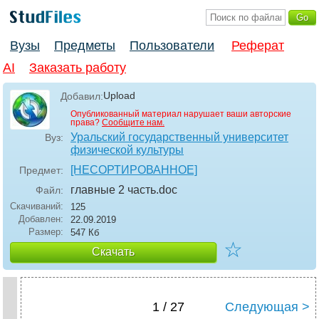
Вузы
Предметы
Пользователи
Реферат
AI
Заказать работу
Upload
Добавил:
Опубликованный материал нарушает ваши авторские
права?
Сообщите нам.
Уральский государственный университет
Вуз:
физической культуры
[НЕСОРТИРОВАННОЕ]
Предмет:
главные 2 часть
.doc
Файл:
Скачиваний:
125
Добавлен:
22.09.2019
Размер:
547 Кб
☆
Скачать
1 / 27
Следующая >