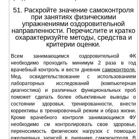
51. Раскройте значение самоконтроля
при занятиях физическими
упражнениями оздоровительной
направленности. Перечислите и кратко
охарактеризуйте методы, средства и
критерии оценки.
Всем занимающимся оздорови­тельной ФК
необходимо проходить минимум 2 раза в год
врачебный контроль и вести дневник
самоконтроля.
Мед. освидетельствование с использованием
лабора­торных исследований (компьютерная
диагностика) и различных функциональных проб
поможет сделать более объективные выво­ды о
состоянии здоровья, тренированности, внести
коррективы в тренировочный режим и образ жизни.
Кроме врачебного контроля занимающимся ФУ
необходимо см контролировать свое здо­ровье,
переносимость физических нагрузок с помощью
ежеднев­ных записей в дневнике самоконтроля. В