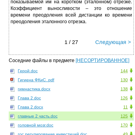
показываемой им на коротком (эталон­ном) отрезке.
Коэффициент выносливости – это отношение
времени преодоления всей дистанции ко времени
преодоления эталонного отрезка.
1 / 27
Следующая >
Соседние файлы в предмете
[НЕСОРТИРОВАННОЕ]
Герой.doc
144
Гигиена ФКиС..pdf
130
гимнастика.docx
138
Глава 2.doc
126
Глава 2.docx
11
главные 2 часть.doc
125
головной мозг.doc
170
гос регулирование инвестиций.doc
49