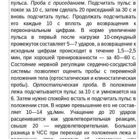
пульса.
Проба с приседанием
. Подсчитать пульс в
покое за 10 с, затем сделать 20 приседаний за 30 с и
вновь подсчитать пульс. Продол­жать подсчитывать
его каждые 10 с вплоть до возвращения к
первоначальным цифрам. В норме увеличение
пульса в первый после нагрузки 10-секундный
промежуток составляет 5—7 ударов, а воз­вращение к
исходным цифрам происходит в течение 1,5—2,5
мин, при хорошей тренированности — за 40—60 с.
Состояние нервной регуляции сердечно-сосудистой
системы позволяют оценить пробы с переменой
положения тела (ортостатическая и клиностатическая
пробы).
Ортостатическая проба.
В положении
лежа подсчитывается пульс за 10 с и умножается на
6. Затем нужно спокойно встать и подсчи­тать пульс в
положении стоя. В норме превышение его не состав­
ляет 10—14 уд./мин. Учащение до 20 ударов
расценивается как удовлетворительная реакция,
свыше 20 — неудовлетворительная. Большая
разница в ЧСС при переходе их положения лежа в