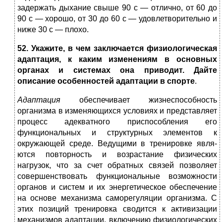
задержать дыхание свыше 90 с — от­лично, от 60 до
90 с — хорошо, от 30 до 60 с — удовлетворитель­но и
ниже 30 с — плохо.
52. Укажите, в чем заключается физиологическая
адаптация, к каким изменениям в основных
органах и системах она приводит. Дайте
описание особенностей адаптации в спорте
.
Адаптация
обеспечивает жизнеспособность
организма в изменяющих­ся условиях и представляет
процесс адекватного приспособления его
функциональных и структурных элементов к
окружающей среде. Ведущими в тренировке явля­
ются повторность и возрастание физических
нагрузок, что за счет обратных связей позволяет
совершенствовать функциональные воз­можности
органов и систем и их энергетическое обеспечение
на ос­нове механизма саморегуляции организма. С
этих позиций трени­ровка сводится к активизации
механизмов адаптации, включению физиологических