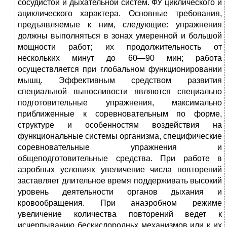
сосудистой и дыхательной систем. ФУ циклического и
ацик­лического характера. Основные требования,
предъявляемые к ним, следующие: упражнения
должны выполняться в зонах умеренной и большой
мощности работ; их продолжительность от
нескольких минут до 60—90 мин; работа
осуществляется при глобальном фун­кционировании
мышц. Эффективным средством развития
специальной выносливости являются спе­циально
подготовительные упражнения, максимально
приближен­ные к соревновательным по форме,
структуре и особенностям воздействия на
функциональные системы организма, специфи­ческие
соревновательные упражнения и
общеподготовительные средства. При работе в
аэробных условиях увеличение числа повторений
заставляет длительное время поддерживать вы­сокий
уровень деятельности органов дыхания и
кровообращения. При анаэробном режиме
увеличение количества повторений ве­дет к
исчерпыванию бескислородньх механизмов или к их