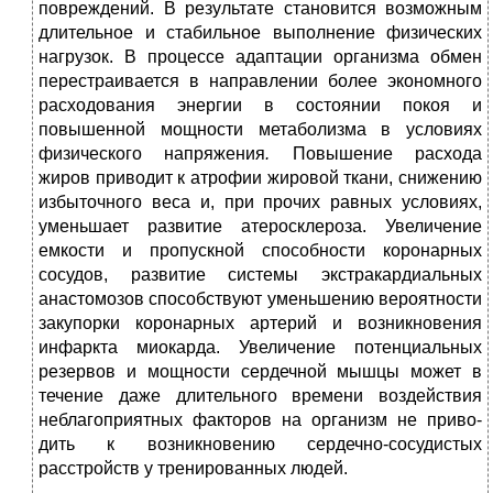
повреждений. В результате становится возможным
длительное и стабильное выпол­нение физических
нагрузок. В процессе адаптации организма
обмен
перестраивается в на­правлении более экономного
расходования энергии в состоянии покоя и
повышенной мощности метаболизма в условиях
физического напря­жения
.
Повышение расхода
жиров приводит к ат­рофии жировой ткани, снижению
избыточного веса и, при прочих равных условиях,
уменьшает развитие атеросклероза. Увеличение
емкости и пропускной способности коронарных
сосудов, развитие системы экстракардиальных
анастомозов способствуют уменьше­нию вероятности
закупорки коронарных артерий и возникновения
инфаркта миокарда. Увеличение потенциальных
резервов и мощ­ности сердечной мышцы может в
течение даже длительного време­ни воздействия
неблагоприятных факторов на организм не приво­
дить к возникновению сердечно-сосудистых
расстройств у трени­рованных людей.