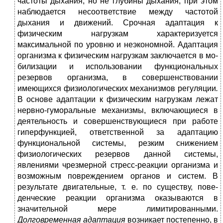
частоты дыхания, но не глубины дыхания, при этом
наблюдается несоответ­ствие между частотой
дыхания и движений. Срочная адаптация к
физическим нагрузкам характери­зуется
максимальной по уровню и неэкономной. Адаптация
организма к физическим нагрузкам заключается в мо­
билизации и использовании функциональных
резервов организма, в со­вершенствовании
имеющихся физиологических механизмов регуляции
.
В основе адаптации к физическим нагрузкам лежат
нервно-гуморальные ме­ханизмы, включающиеся в
деятельность и совершенствующиеся при работе
гиперфункцией, ответственной за адаптацию
функциональной системы, резким сни­жением
физиологических резервов данной системы,
явлениями чрезмерной стресс-реакции организма и
возможным повреждением органов и систем. В
результате двигательные, т. е. по существу, пове­
денческие реакции организма оказываются в
значительной мере ли­митированными.
Долговременная адаптация
возникает постепенно, в