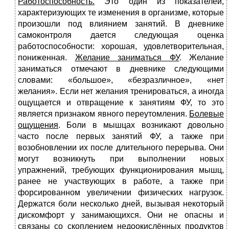
Работоспособность.
Это один из показателей,
характеризую­щих те изменения в организме, которые
произошли под влияни­ем занятий. В дневнике
самоконтроля дается следующая оценка
работоспособности: хорошая, удовлетворительная,
пониженная.
Желание заниматься ФУ
. Желание
заниматься отмечают в дневнике следующими
словами: «большое», «безразличное», «нет
желания». Если нет желания тренироваться, а иногда
ощущается и отвращение к занятиям ФУ, то это
является признаком явного переутомления.
Болевые
ощущения
. Боли в мышцах возникают довольно
часто после первых занятий ФУ, а также при
возобновлении их после длительного перерыва. Они
могут воз­никнуть при выполнении новых
упражнений, требующих функ­ционирования мышц,
ранее не участвующих в работе, а также при
форсированном увеличении физических нагрузок.
Держатся боли несколько дней, вызывая некоторый
дискомфорт у занима­ющихся. Они не опасны и
связаны со скоплением недоокислённых продуктов