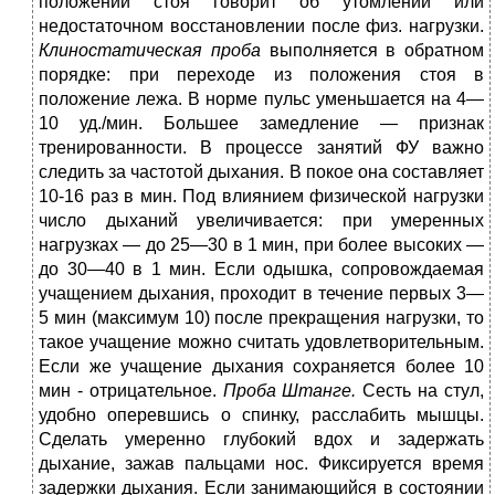
положении стоя говорит об утомлении или
недостаточном восстановлении после физ. нагрузки.
Клиностатическая проба
выполняется в обратном
порядке: при переходе из положения стоя в
положение лежа. В норме пульс уменьшается на 4—
10 уд./мин. Большее замедление — признак
тренированности. В процессе занятий ФУ важно
следить за частотой дыхания. В покое она составляет
10-16 раз в мин. Под влиянием физической нагрузки
число дыханий увеличивает­ся: при умеренных
нагрузках — до 25—30 в 1 мин, при более вы­соких —
до 30—40 в 1 мин. Если одышка, сопровождаемая
учащением дыхания, проходит в течение первых 3—
5 мин (максимум 10) после прекращения нагрузки, то
такое учащение можно считать удовлетворительным.
Если же учащение дыхания сохраняется более 10
мин - отрицательное.
Проба Штанге.
Сесть на стул,
удобно оперевшись о спин­ку, расслабить мышцы.
Сделать умеренно глубокий вдох и за­держать
дыхание, зажав пальцами нос. Фиксируется время
задержки дыхания. Если занимающийся в состоянии