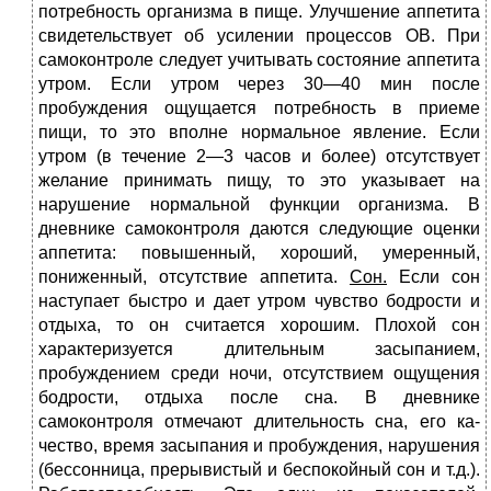
потребность организма в пище. Улучшение аппетита
свидетельствует об усилении процессов ОВ. При
самоконтроле следует учитывать состояние ап­петита
утром. Если утром через 30—40 мин после
пробуждения ощущается потребность в приеме
пищи, то это вполне нормаль­ное явление. Если
утром (в течение 2—3 часов и более) отсутству­ет
желание принимать пищу, то это указывает на
нарушение нор­мальной функции организма. В
дневнике самоконтроля даются следующие оценки
аппетита: повышенный, хороший, умеренный,
пониженный, отсутствие аппетита.
Сон.
Если сон
наступает быстро и дает утром чувство бодрости и
отдыха, то он считается хорошим. Плохой сон
характеризуется длительным засыпанием,
пробуждением среди ночи, отсутстви­ем ощущения
бодрости, отдыха после сна. В дневнике
самоконтроля отмечают длительность сна, его ка­
чество, время засыпания и пробуждения, нарушения
(бессонни­ца, прерывистый и беспокойный сон и т.д.).