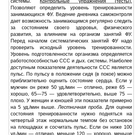
системы.
Контрольные упражнения (тесты).
Позволяют определить уро­вень тренированности
занимающихся ФУ. Ведение дневника самоконтроля
дает возможность занимаю­щимся регулярно следить
за состоянием своего здоровья, физи­ческого
развития, за влиянием на организм занятий ФУ.
Перед началом систематических занятий ФУ надо
проверить исходный уровень тренированно­сти.
Уровень подготовленности организма определяется
рабо­тоспособностью ССС и дых. системы. Наиболее
доступным показателем деятельности ССС является
пульс. По пульсу в положении сидя (в покое) можно
приблизительно оценить состояние сердца. Если у
мужчин он реже 50 уд./мин — отлично, реже 65 —
хорошо, 65—75 — удовлетворительно, выше 75 —
плохо. У женщин и юношей эти показатели примерно
на 5 уд./мин выше.
Лестничная проба
. Для оценки
состояния тренированности нужно подняться на
четвертый этаж нормальным темпом без остановок
на площадках и сосчитать пульс. Если он ниже 100
уд./мин — отлично, меньше 120 — хорошо, меньше