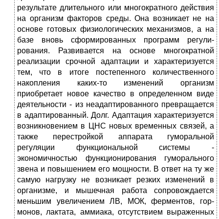
результате длительного или многократного действия
на организм факторов среды. Она возникает не на
основе готовых физиологичес­ких механизмов, а
на
базе вновь сформированных программ регули­
рования. Развивается на основе многократной
реализации срочной адаптации и характери­зуется
тем, что в итоге постепенного количественного
накопления каких-то изменений организм
приобретает новое качество в опре­деленном виде
деятельности - из неадаптированного превращается
в адаптированный. Долг. Адаптация характеризуется
возникновением в ЦНС новых временных связей, а
также перестройкой аппарата гумо­ральной
регуляции функциональной системы -
экономичностью функционирования гуморального
звена и повышением его мощнос­ти. В ответ на ту же
самую нагрузку не возникает резких изменений в
организме, и мышечная работа сопровождается
меньшим увеличени­ем ЛВ, МОК, ферментов, гор­
монов, лактата, аммиака, отсутствием выраженных