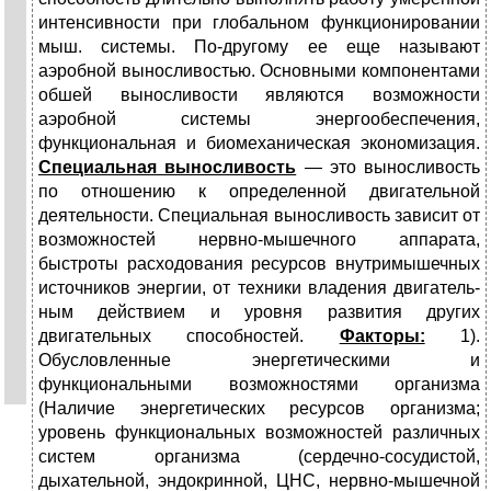
интенсивности при глобальном функционировании
мыш. системы. По-другому ее еще называют
аэробной выносливос­тью. Основными компонентами
обшей выносливости являются возмож­ности
аэробной системы энергообеспечения,
функциональная и биомеханическая экономизация.
Специальная выносливость
— это выносливость
по отношению к определенной двигательной
деятельности. Специальная выносливость зависит от
возможностей нервно-мышечного аппарата,
быстроты расходования ресурсов внутри­мышечных
источников энергии, от техники владения двигатель­
ным действием и уровня развития других
двигательных способ­ностей.
Факторы:
1).
Обусловленные энергетическими и
функциональными возможностями организма
(Наличие энергетических ресурсов организма;
уровень функциональных возможностей различных
систем орга­низма (сердечно-сосудистой,
дыхательной, эндокринной, ЦНС, нервно-мышечной