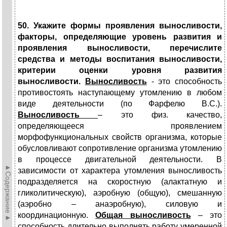
50. Укажите формы проявления выносливости,
факторы, определяющие уровень развития и
проявления выносливости, перечислите
средства и методы воспитания выносливости,
критерии оценки уровня развития
выносливости.
Выносливость
- это способность
противостоять наступающему утомлению в любом
виде деятельности (по Фарфелю В.С.).
Выносливость
– это физ. качество,
определяющееся проявлением
морфофункциональных свойств организма, которые
обусловливают сопротивление организма утомлению
в процессе двигательной деятельности. В
►Содержание►
зависимости от характера утомления выносливость
подразделяется на скоростную (алактатную и
гликолитическую), аэробную (общую), смешанную
(аэробно – анаэробную), силовую и
координационную.
Общая выносливость
– это
способность длительно выполнять работу умеренной