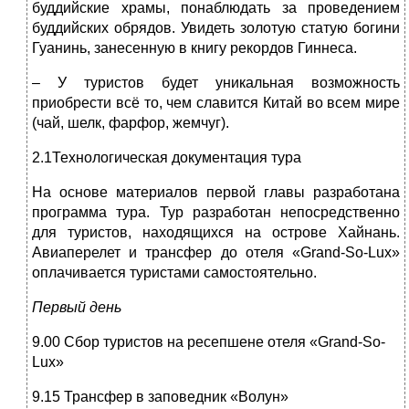
буддийские храмы, понаблюдать за проведением
буддийских обрядов. Увидеть золотую статую богини
Гуанинь, занесенную в книгу рекордов Гиннеса.
– У туристов будет уникальная возможность
приобрести всё то, чем славится Китай во всем мире
(чай, шелк, фарфор, жемчуг).
2.1Технологическая документация тура
На основе материалов первой главы разработана
программа тура. Тур разработан непосредственно
для туристов, находящихся на острове Хайнань.
Авиаперелет и трансфер до отеля «Grand-So-Lux»
оплачивается туристами самостоятельно.
Первый день
9.00 Сбор туристов на ресепшене отеля «Grand-So-
Lux»
9.15 Трансфер в заповедник «Волун»