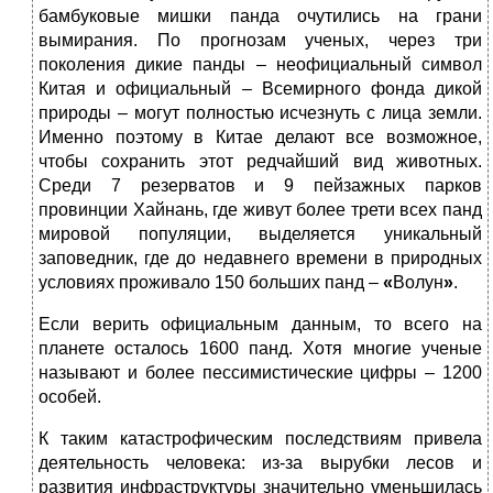
бамбуковые мишки панда очутились на грани
вымирания. По прогнозам ученых, через три
поколения дикие панды – неофициальный символ
Китая и официальный – Всемирного фонда дикой
природы – могут полностью исчезнуть с лица земли.
Именно поэтому в Китае делают все возможное,
чтобы сохранить этот редчайший вид животных.
Среди 7 резерватов и 9 пейзажных парков
провинции Хайнань, где живут более трети всех панд
мировой популяции, выделяется уникальный
заповедник, где до недавнего времени в природных
условиях проживало 150 больших панд –
«
Волун
»
.
Если верить официальным данным, то всего на
планете осталось 1600 панд. Хотя многие ученые
называют и более пессимистические цифры – 1200
особей.
К таким катастрофическим последствиям привела
деятельность человека: из-за вырубки лесов и
развития инфраструктуры значительно уменьшилась