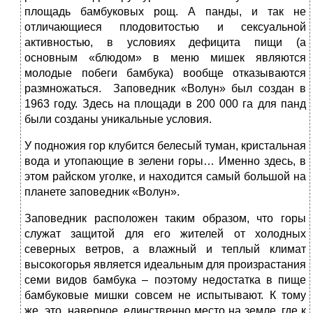
площадь бамбуковых рощ. А панды, и так не
отличающиеся плодовитостью и сексуальной
активностью, в условиях дефицита пищи (а
основным «блюдом» в меню мишек являются
молодые побеги бамбука) вообще отказываются
размножаться. Заповедник «Волун» был создан в
1963 году. Здесь на площади в 200 000 га для панд
были созданы уникальные условия.
У подножия гор клубится белесый туман, кристальная
вода и утопающие в зелени горы… Именно здесь, в
этом райском уголке, и находится самый большой на
планете заповедник «Волун».
Заповедник расположен таким образом, что горы
служат защитой для его жителей от холодных
северных ветров, а влажный и теплый климат
высокогорья является идеальным для произрастания
семи видов бамбука – поэтому недостатка в пище
бамбуковые мишки совсем не испытывают. К тому
же, это, наверное, единственно место на земле, где к