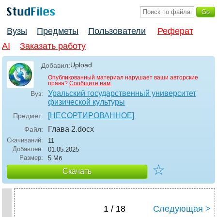
Вузы
Предметы
Пользователи
Реферат
AI
Заказать работу
Upload
Добавил:
Опубликованный материал нарушает ваши авторские
права?
Сообщите нам.
Уральский государственный университет
Вуз:
физической культуры
[НЕСОРТИРОВАННОЕ]
Предмет:
Глава 2
.docx
Файл:
Скачиваний:
11
Добавлен:
01.05.2025
Размер:
5 Мб
☆
Скачать
1 / 18
Следующая >