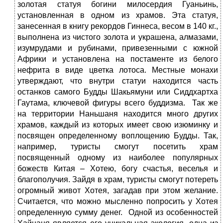
золотая статуя богини милосердия Гуаньинь,
установленная в одном из храмов. Эта статуя,
занесенная в книгу рекордов Гиннеса, весом в 140 кг.,
выполнена из чистого золота и украшена, алмазами,
изумрудами и рубинами, привезенными с южной
Африки и установлена на постаменте из белого
нефрита в виде цветка лотоса. Местные монахи
утверждают, что внутри статуи находится часть
останков самого Будды Шакьямуни или Сиддхартха
Гаутама, ключевой фигуры всего буддизма. Так же
на территории Наньшаня находится много других
храмов, каждый из которых имеет свою изюминку и
посвящен определенному воплощению Будды. Так,
например, туристы смогут посетить храм
посвященный одному из наиболее популярных
божеств Китая – Хотею, богу счастья, веселья и
благополучия. Зайдя в храм, туристы смогут потереть
огромный живот Хотея, загадав при этом желание.
Считается, что можно мысленно попросить у Хотея
определенную сумму денег. Одной из особенностей