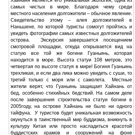
Хайнаня является его уникальная экология, одна из
самых чистых в мире. Благодаря чему среди
местного населения долгожители – обычное явление.
Свидетельство этому – алея долгожителей в
Наньшене, по которой туристы сомогут пройтись и
увидеть фотографии самых известных долгожителей
острова. Экскурсия завершается посещением
смотровой площадки, откуда открывается вид на
статую все той же богини Гуаньинь, которая
находится в море. Высота статуи 108 метров, это
четвертая по высоте статуя в мире! Богиня Гуаньинь
трехликая, и если два лика можно увидеть с суши, то
третий только с моря или с самолета. Местные
жители верят, что Гуаньинь защищает Хайнань от
бед, особенно стихийных бедствий. На самом деле
после завершения строительства статуи богини в
2005году, на острове Хайнань не было ни одного
тайфуна. У туристов будет уникальная возможность
окунуться в таинственный мир буддизма, вникнуть в
культуру Китая или просто насладиться красотой
буддистских храмов и сооружений на фоне