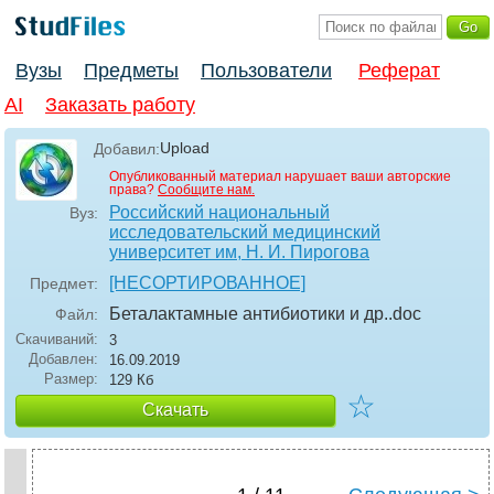
Вузы
Предметы
Пользователи
Реферат
AI
Заказать работу
Upload
Добавил:
Опубликованный материал нарушает ваши авторские
права?
Сообщите нам.
Российский национальный
Вуз:
исследовательский медицинский
университет им, Н. И. Пирогова
[НЕСОРТИРОВАННОЕ]
Предмет:
Беталактамные антибиотики и др.
.doc
Файл:
Скачиваний:
3
Добавлен:
16.09.2019
Размер:
129 Кб
☆
Скачать