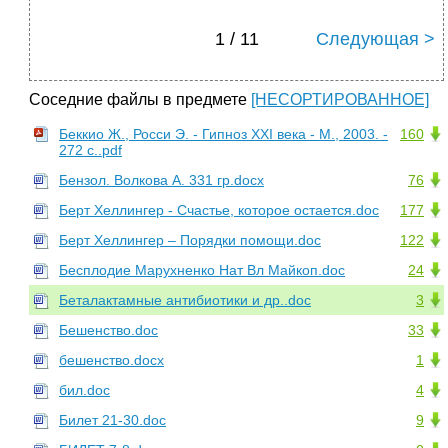
1 / 11
Следующая >
Соседние файлы в предмете
[НЕСОРТИРОВАННОЕ]
Беккио Ж., Росси Э. - Гипноз XXI века - М., 2003. -
160
272 с..pdf
Бензол. Волкова А. 331 гр.docx
76
Берт Хеллингер - Счастье, которое остается.doc
177
Берт Хеллингер – Порядки помощи.doc
122
Бесплодие Марухненко Нат Вл Майкоп.doc
24
Беталактамные антибиотики и др..doc
3
Бешенство.doc
33
бешенство.docx
1
бил.doc
4
Билет 21-30.doc
9