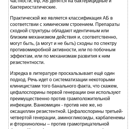
частности, н\р, АБ делятся на бактерицидные и
бактериостатические.
Практической же является классификация АБ в
соответствии с химическим строением. Препараты
сходной структуры обладают идентичным или
близким механизмом действия и, соответственно,
могут быть, (а могут и не быть) сходны по спектру
противомикробной активности, или по побочным
эффектам, или по механизмам развития к ним
резистентности.
Изредка в литературе проскальзывает ещё один
подход. Речь идет о систематизации некоторыми
клиницистами того банального факта, что скажем,
цефалоспорины первой генерации они используют
преимущественно против грамположительной
инфекции. Ванкомицин - против нее же, но
оксациллин резистентной. Цефалоспорины третьей-
четвертой генерации, аминогликозиды, карбапенемы
и фторхинолоны – против грамотрицательной