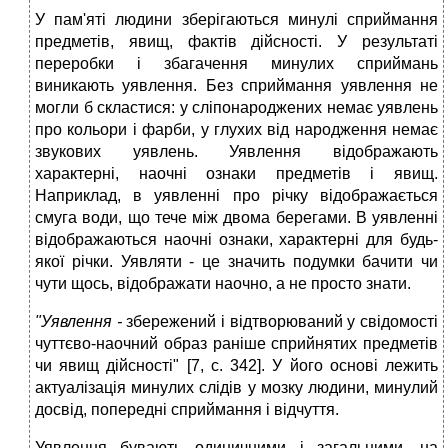
У пам'яті людини зберігаються минулі сприймання
предметів, явищ, фактів дійсності. У результаті
переробки і збагачення минулих сприймань
виникають уявлення. Без сприймання уявлення не
могли б скластися: у сліпонароджених немає уявлень
про кольори і фарби, у глухих від народження немає
звукових уявлень. Уявлення відображають
характерні, наочні ознаки предметів і явищ.
Наприклад, в уявленні про річку відображається
смуга води, що тече між двома берегами. В уявленні
відображаються наочні ознаки, характерні для будь-
якої річки. Уявляти - це значить подумки бачити чи
чути щось, відображати наочно, а не просто знати.
"Уявлення -
збережений і відтворюваний у свідомості
чуттєво-наочний образ раніше сприйнятих предметів
чи явищ дійсності" [7, с. 342]. У його основі лежить
актуалізація минулих слідів у мозку людини, минулий
досвід, попередні сприймання і відчуття.
Уявлення бувають одиничними і загальними, на