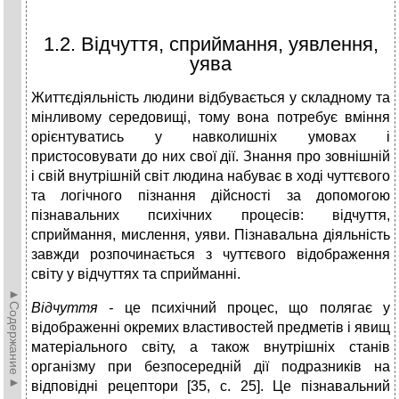
1.2. Відчуття, сприймання, уявлення,
уява
Життєдіяльність людини відбувається у складному та
мінливому середовищі, тому вона потребує вміння
орієнтуватись у навколишніх умовах і
пристосовувати до них свої дії. Знання про зовнішній
і свій внутрішній світ людина набуває в ході чуттєвого
та логічного пізнання дійсності за допомогою
пізнавальних психічних процесів: відчуття,
сприймання, мислення, уяви. Пізнавальна діяльність
завжди розпочинається з чуттєвого відображення
світу у відчуттях та сприйманні.
►Содержание►
Відчуття -
це психічний процес, що полягає у
відображенні окремих властивостей предметів і явищ
матеріального світу, а також внутрішніх станів
організму при безпосередній дії подразників на
відповідні рецептори [35, с. 25]. Це пізнавальний