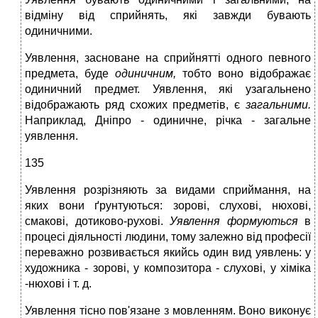
відміну від сприйнять, які завжди бувають
одиничними.
Уявлення, засноване на сприйнятті одного певного
предмета, буде
одиничним,
тобто воно відображає
одиничний предмет. Уявлення, які узагальнено
відображають ряд схожих предметів, є
загальними.
Наприклад, Дніпро - одиничне, річка - загальне
уявлення.
135
Уявлення розрізняють за видами сприймання, на
яких вони ґрунтуються: зорові, слухові, нюхові,
смакові, дотиково-рухові.
Уявлення формуються
в
процесі діяльності людини, тому залежно від професії
переважно розвивається якийсь один вид уявлень: у
художника - зорові, у композитора - слухові, у хіміка
-нюхові і т. д.
Уявлення тісно пов'язане з мовленням. Воно виконує