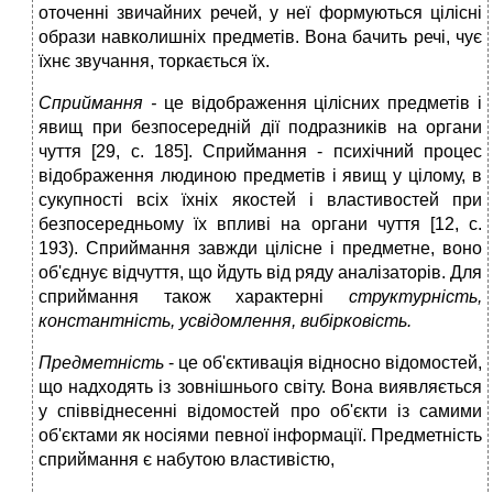
оточенні звичайних речей, у неї формуються цілісні
образи навколишніх предметів. Вона бачить речі, чує
їхнє звучання, торкається їх.
Сприймання -
це відображення цілісних предметів і
явищ при безпосередній дії подразників на органи
чуття [29, с. 185]. Сприймання - психічний процес
відображення людиною предметів і явищ у цілому, в
сукупності всіх їхніх якостей і властивостей при
безпосередньому їх впливі на органи чуття [12, с.
193). Сприймання завжди цілісне і предметне, воно
об'єднує відчуття, що йдуть від ряду аналізаторів. Для
сприймання також характерні
структурність,
константність, усвідомлення, вибірковість.
Предметність
- це об'єктивація відносно відомостей,
що надходять із зовнішнього світу. Вона виявляється
у співвіднесенні відомостей про об'єкти із самими
об'єктами як носіями певної інформації. Предметність
сприймання є набутою властивістю,