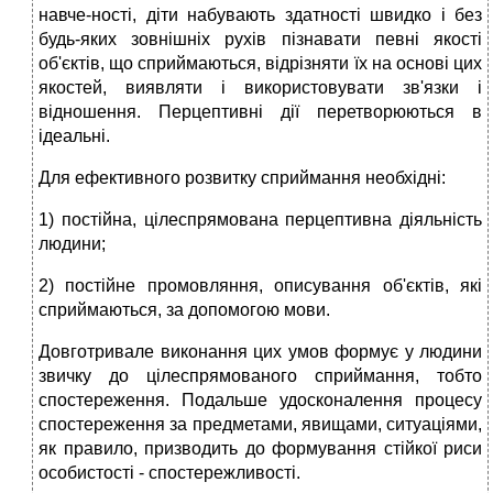
навче-ності, діти набувають здатності швидко і без
будь-яких зовнішніх рухів пізнавати певні якості
об'єктів, що сприймаються, відрізняти їх на основі цих
якостей, виявляти і використовувати зв'язки і
відношення. Перцептивні дії перетворюються в
ідеальні.
Для ефективного розвитку сприймання необхідні:
1) постійна, цілеспрямована перцептивна діяльність
людини;
2) постійне промовляння, описування об'єктів, які
сприймаються, за допомогою мови.
Довготривале виконання цих умов формує у людини
звичку до цілеспрямованого сприймання, тобто
спостереження. Подальше удосконалення процесу
спостереження за предметами, явищами, ситуаціями,
як правило, призводить до формування стійкої риси
особистості - спостережливості.