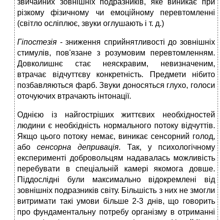
звичайних зовнішніх подразників, яке виникає при
різкому фізичному чи емоційному перевтомленні
(світло осліплює, звуки оглушають і т. д.)
Гіпостезія -
зниження сприйнятливості до зовнішніх
стимулів, пов'язане з розумовим перевтомленням.
Довколишнє стає неяскравим, невизначеним,
втрачає відчуттєву конкретність. Предмети нібито
позбавляються фарб. Звуки доносяться глухо, голоси
оточуючих втрачають інтонації.
Однією із найгостріших життєвих необхідностей
людини є необхідність нормального потоку відчуттів.
Якщо цього потоку немає, виникає сенсорний голод,
або
сенсорна депривація.
Так, у психологічному
експерименті добровольцям надавалась можливість
перебувати в спеціальній камері якомога довше.
Піддослідні були максимально відокремлені від
зовнішніх подразників світу. Більшість з них не змогли
витримати такі умови більше 2-3 днів, що говорить
про фундаментальну потребу організму в отриманні