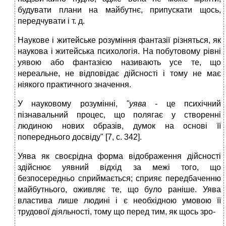
будувати плани на майбутнє, припускати щось,
передчувати і т. д.
Наукове і житейське розуміння фантазії різняться, як
наукова і житейська психологія. На побутовому рівні
уявою або фантазією називають усе те, що
нереальне, не відповідає дійсності і тому не має
ніякого практичного значення.
У науковому розумінні,
"уява -
це психічний
пізнавальний процес, що полягає у створенні
людиною нових образів, думок на основі її
попереднього досвіду" [7, с. 342].
Уява як своєрідна форма відображення дійсності
здійснює уявний відхід за межі того, що
безпосередньо сприймається; сприяє передбаченню
майбутнього, оживляє те, що було раніше. Уява
властива лише людині і є необхідною умовою її
трудової діяльності, тому що перед тим, як щось зро-