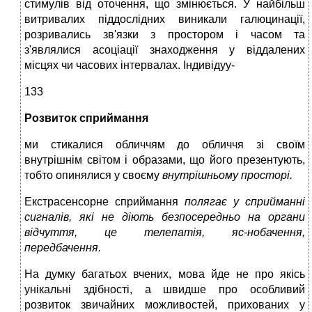
стимулів від оточення, що змінюється. У найбільш
витривалих піддослідних виникали галюцинації,
розривались зв'язки з простором і часом та
з'являлися асоціації знаходження у віддалених
місцях чи часових інтервалах. Індивідуу-
133
Розвиток сприймання
ми стикалися обличчям до обличчя зі своїм
внутрішнім світом і образами, що його презентують,
тобто опинялися у своєму
внутрішньому просторі.
Екстрасенсорне сприймання
полягає у сприйманні
сигналів, які не діють безпосередньо на органи
відчуття, це телепатія, яс-нобачення,
передбачення.
На думку багатьох вчених, мова йде не про якісь
унікальні здібності, а швидше про особливий
розвиток звичайних можливостей, прихованих у