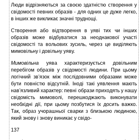
Люди відрізняються за своєю здатністю створення у
свідомості певних образів - для одних це дуже легко,
в інших же викликає значні труднощі.
Створення або відтворення в уяві тих чи інших
образів може відбуватися за неоднакової участі
свідомості та вольових зусиль, через це виділяють
мимовільну і довільну уяву.
Мимовільна
уява характеризується довільним
перебігом образів у свідомості людини. При цьому
логічний зв'язок між послідовними образами може
бути повністю відсутній. Іноді такі уявлення мають
нав'язливий характер: певні образи приходять у нашу
свідомість мимоволі, перешкоджають виконувати
необхідні дії, при цьому позбутися їх досить важко.
Так, образ учорашньої сварки з близькою людиною,
який знову і знову виникає у свідо-
137