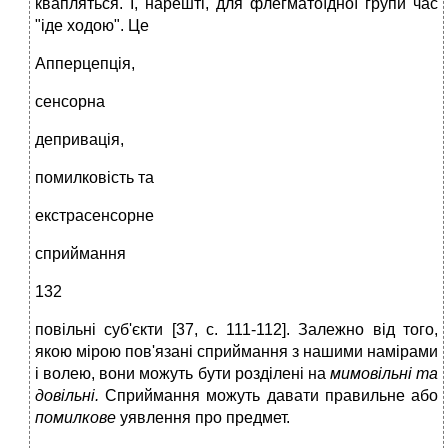
квапляться. І, нарешті, для флегматоїдної групи час
"іде ходою". Це
Апперцепція,
сенсорна
депривація,
помилковість та
екстрасенсорне
сприймання
132
повільні суб'єкти [37, с. 111-112]. Залежно від того,
якою мірою пов'язані сприймання з нашими намірами
і волею, вони можуть бути розділені на
мимовільні та
довільні.
Сприймання можуть давати правильне або
помилкове
уявлення про предмет.