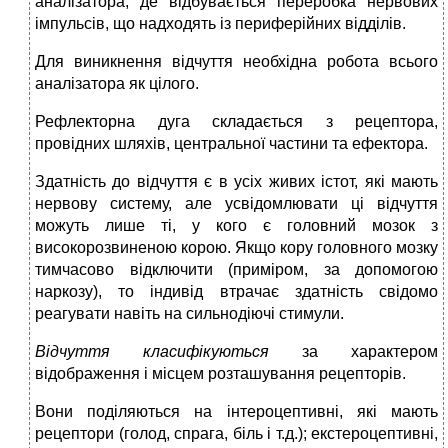
аналізатора, де відбувається переробка нервових
імпульсів, що надходять із периферійних відділів.
Для виникнення відчуття необхідна робота всього
аналізатора як цілого.
Рефлекторна дуга складається з рецептора,
провідних шляхів, центральної частини та ефектора.
Здатність до відчуття є в усіх живих істот, які мають
нервову систему, але усвідомлювати ці відчуття
можуть лише ті, у кого є головний мозок з
високорозвиненою корою. Якщо кору головного мозку
тимчасово відключити (приміром, за допомогою
наркозу), то індивід втрачає здатність свідомо
реагувати навіть на сильнодіючі стимули.
Відчуття класифікуються
за характером
відображення і місцем розташування рецепторів.
Вони поділяються на інтероцептивні, які мають
рецептори (голод, спрага, біль і т.д.); екстероцептивні,