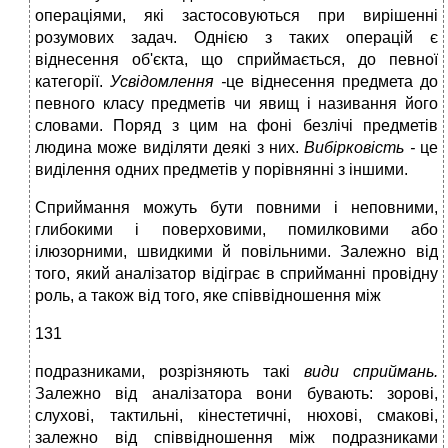
операціями, які застосовуються при вирішенні
розумових задач. Однією з таких операцій є
віднесення об'єкта, що сприймається, до певної
категорії.
Усвідомлення -
це віднесення предмета до
певного класу предметів чи явищ і називання його
словами. Поряд з цим на фоні безлічі предметів
людина може виділяти деякі з них.
Вибірковість -
це
виділення одних предметів у порівнянні з іншими.
Сприймання можуть бути повними і неповними,
глибокими і поверховими, помилковими або
ілюзорними, швидкими й повільними. Залежно від
того, який аналізатор відіграє в сприйманні провідну
роль, а також від того, яке співвідношення між
131
подразниками, розрізняють такі
види сприймань.
Залежно від аналізатора вони бувають: зорові,
слухові, тактильні, кінестетичні, нюхові, смакові,
залежно від співвідношення між подразниками