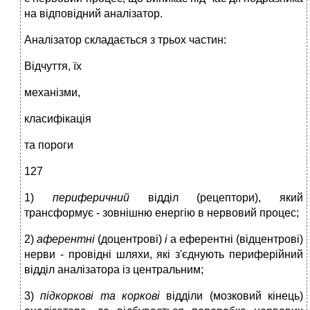
на відповідний аналізатор.
Аналізатор складається з трьох частин:
Відчуття, їх
механізми,
класифікація
та пороги
127
1)
периферичний
відділ (рецептори), який
трансформує - зовнішню енергію в нервовий процес;
2)
аферентні
(доцентрові)
і
а еферентні (відцентрові)
нерви - провідні шляхи, які з'єднують периферійний
відділ аналізатора із центральним;
3)
підкоркові та коркові
відділи (мозковий кінець)