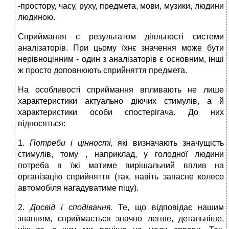
-простору, часу, руху, предмета, мови, музики, людини
людиною.
Сприймання є результатом діяльності системи
аналізаторів. При цьому їхнє значення може бути
нерівноцінним - один з аналізаторів є основним, інші
ж просто доповнюють сприйняття предмета.
На особливості сприймання впливають не лише
характеристики актуально діючих стимулів, а й
характеристики особи спостерігача. До них
відносяться:
1.
Потреби і цінності,
які визначають значущість
стимулів, тому , наприклад, у голодної людини
потреба в їжі матиме вирішальний вплив на
організацію сприйняття (так, навіть запасне колесо
автомобіля нагадуватиме піцу).
2.
Досвід і сподівання.
Те, що відповідає нашим
знанням, сприймається значно легше, детальніше,