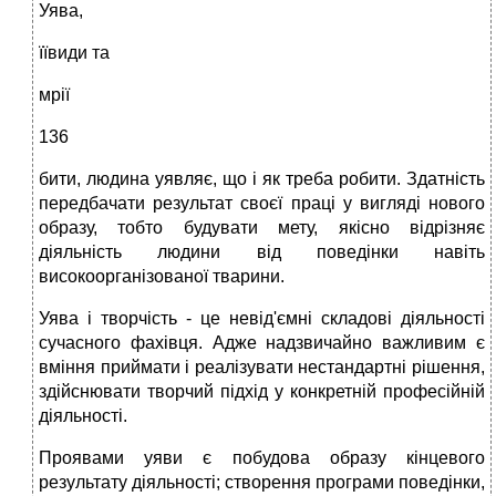
Уява,
їївиди та
мрії
136
бити, людина уявляє, що і як треба робити. Здатність
передбачати результат своєї праці у вигляді нового
образу, тобто будувати мету, якісно відрізняє
діяльність людини від поведінки навіть
високоорганізованої тварини.
Уява і творчість - це невід'ємні складові діяльності
сучасного фахівця. Адже надзвичайно важливим є
вміння приймати і реалізувати нестандартні рішення,
здійснювати творчий підхід у конкретній професійній
діяльності.
Проявами уяви є побудова образу кінцевого
результату діяльності; створення програми поведінки,