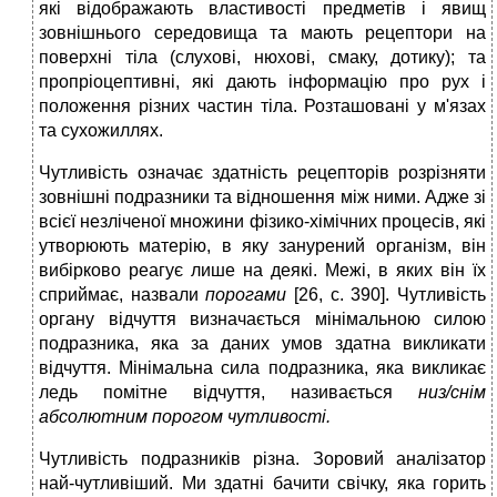
які відображають властивості предметів і явищ
зовнішнього середовища та мають рецептори на
поверхні тіла (слухові, нюхові, смаку, дотику); та
пропріоцептивні, які дають інформацію про рух і
положення різних частин тіла. Розташовані у м'язах
та сухожиллях.
Чутливість означає здатність рецепторів розрізняти
зовнішні подразники та відношення між ними. Адже зі
всієї незліченої множини фізико-хімічних процесів, які
утворюють матерію, в яку занурений організм, він
вибірково реагує лише на деякі. Межі, в яких він їх
сприймає, назвали
порогами
[26, с. 390]. Чутливість
органу відчуття визначається мінімальною силою
подразника, яка за даних умов здатна викликати
відчуття. Мінімальна сила подразника, яка викликає
ледь помітне відчуття, називається
низ/снім
абсолютним порогом чутливості.
Чутливість подразників різна. Зоровий аналізатор
най-чутливіший. Ми здатні бачити свічку, яка горить