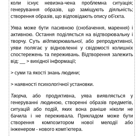
коли існує невизна-чена проблемна ситуація;
генерування образів, що заміщують діяльність;
створення образів, що відповідають опису об'єкта.
Уява може бути пасивною (снобачення, марення) і
активною. Остання поділяється на відтворювальну і
творчу. Суть
відтворювальної,
або репродуктивної,
уяви полягає у відновленні у свідомості колишніх
спостережень та переживань. Відтворення залежить
від: __ > вихідної інформації;
> суми та якості знань людини;
> наявності психологічної установки.
Творча,
або продуктивна, уява виявляється у
генеруванні людиною, створенні образів предметів,
ситуацій або подій, яких вона раніше ніколи не
бачила і не переживала. Прикладом може бути
створення композитором нової мелодії або
інженером - нового комп'ютера.