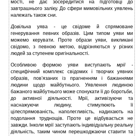
мості, не дає зосередитися на підготовці до
завтрашнього заліку. До сфери мимовільних уявлень
належать також сни.
Довільна
уява - це свідоме й спрямоване
генерування певних образів. Цим типом уяви ми
можемо керувати. Проте образи уяви, викликані
свідомо, з певною метою, відрізняються у різних
людей за ступенем оригінальності.
Особливою формою уяви виступають
мрії -
специфічний комплекс свідомих і творчих уявних
образів, пов'язаних із прагненням і бажаннями
людини щодо майбутнього. Уявлення людиною
бажаного майбутнього може спонукати її до боротьби,
до активної діяльності. Мрії, активізуючи та
наснажуючи людину, стимулюють її
цілеспрямованість, наполегливість, надихають на
подолання труднощів. Проте це відбувається не
завжди. Інколи мрії заступають індивідуальну реальну
діяльність, таким чином перешкоджаючи ставити та