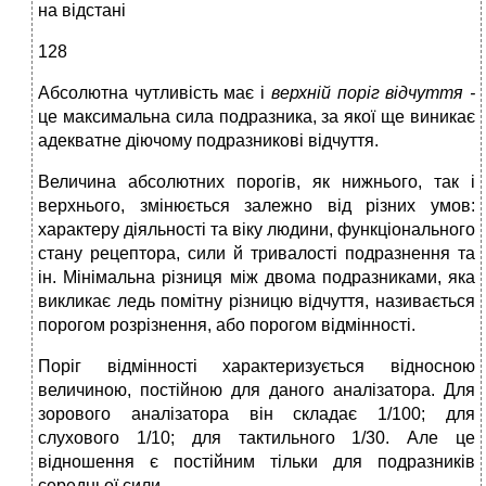
на відстані
128
Абсолютна чутливість має і
верхній поріг відчуття -
це максимальна сила подразника, за якої ще виникає
адекватне діючому подразникові відчуття.
Величина абсолютних порогів, як нижнього, так і
верхнього, змінюється залежно від різних умов:
характеру діяльності та віку людини, функціонального
стану рецептора, сили й тривалості подразнення та
ін. Мінімальна різниця між двома подразниками, яка
викликає ледь помітну різницю відчуття, називається
порогом розрізнення, або порогом відмінності.
Поріг відмінності характеризується відносною
величиною, постійною для даного аналізатора. Для
зорового аналізатора він складає 1/100; для
слухового 1/10; для тактильного 1/30. Але це
відношення є постійним тільки для подразників
середньої сили.