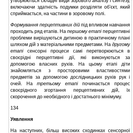
утворюються складні види зорового аналізу і синтезу,
включаючи здатність подумки розділяти об'єкт, який
сприймається, на частини в зоровому полі.
Формування перцептивних дій
під впливом навчання
проходить ряд етапів. На
першому етапі
перцептивні
проблеми вирішуються дитиною в практичному плані
шляхом дій з матеріальними предметами. На
другому
етапі
сенсорні процеси самі перетворюються в
своєрідні перцептивні дії, які виконуються за
допомогою власних рухів. На цьому етапі діти
знайомляться з просторовими властивостями
предметів за допомогою дослідницьких рухів рук і
очей. На
третьому етапі
починається процес
своєрідного згортання перцептивних дій, їх
скорочення до необхідного і достатнього мінімуму.
134
Уявлення
На наступних, більш високих сходинках сенсорної