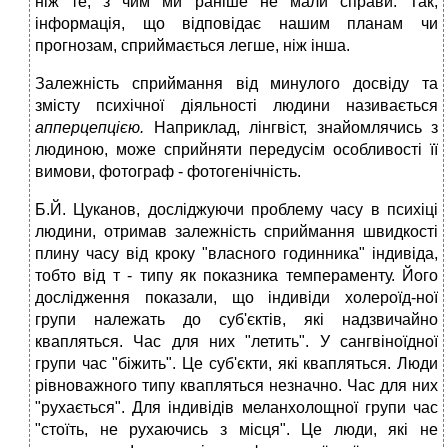
ніж те, з чим ми раніше не мали справи. Так,
інформація, що відповідає нашим планам чи
прогнозам, сприймається легше, ніж інша.
Залежність сприймання від минулого досвіду та
змісту психічної діяльності людини називається
апперцепцією.
Наприклад, лінгвіст, знайомлячись з
людиною, може сприйняти передусім особливості її
вимови, фотограф - фотогенічність.
Б.Й. Цуканов, досліджуючи проблему часу в психіці
людини, отримав залежність сприймання швидкості
плину часу від кроку "власного годинника" індивіда,
тобто від т - типу як показника темпераменту. Його
дослідження показали, що індивіди холероїд-ної
групи належать до суб'єктів, які надзвичайно
квапляться. Час для них "летить". У сангвіноїдної
групи час "біжить". Це суб'єкти, які квапляться. Люди
рівноважного типу квапляться незначно. Час для них
"рухається". Для індивідів меланхолощної групи час
"стоїть, не рухаючись з місця". Це люди, які не