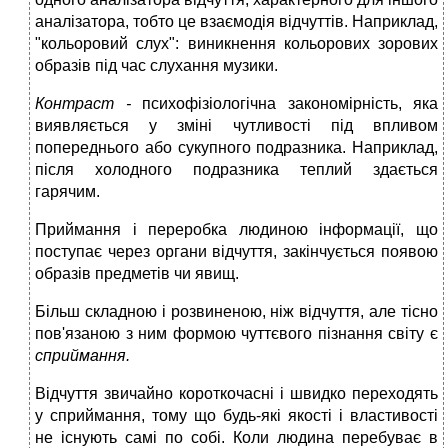
аналізатора, тобто це взаємодія відчуттів. Наприклад,
"кольоровий слух": виникнення кольорових зорових
образів під час слухання музики.
Контраст -
психофізіологічна закономірність, яка
виявляється у зміні чутливості під впливом
попереднього або сукупного подразника. Наприклад,
після холодного подразника теплий здається
гарячим.
Приймання і переробка людиною інформації, що
поступає через органи відчуття, закінчується появою
образів предметів чи явищ.
Більш складною і розвиненою, ніж відчуття, але тісно
пов'язаною з ним формою чуттєвого пізнання світу є
сприймання.
Відчуття звичайно короткочасні і швидко переходять
у сприймання, тому що будь-які якості і властивості
не існують самі по собі. Коли людина перебуває в