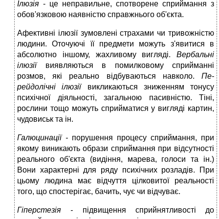
Ілюзія
- це неправильне, спотворене сприймання з
обов'язковою наявністю справжнього об'єкта.
Афективні ілюзії зумовлені страхами чи тривожністю
людини. Оточуючі її предмети можуть з'явитися в
абсолютно іншому, жахливому вигляді.
Вербальні
ілюзії
виявляються в помилковому сприйманні
розмов, які реально відбуваються навколо.
Пе-
рейдолічні ілюзії
викликаються зниженням тонусу
психічної діяльності, загальною пасивністю. Тіні,
рослини тощо можуть сприйматися у вигляді картин,
чудовиськ та ін.
Галюцинації -
порушення процесу сприймання, при
якому виникають образи сприймання при відсутності
реального об'єкта (видіння, марева, голоси та ін.)
Вони характерні для ряду психічних розладів. При
цьому людина має відчуття цілковитої реальності
того, що спостерігає, бачить, чує чи відчуває.
Гіперстезія -
підвищення сприйнятливості до