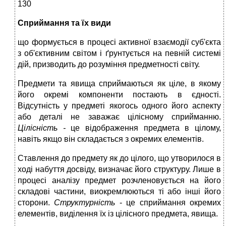
130
Сприймання та їх види
що формується в процесі активної взаємодії суб'єкта
з об'єктивним світом і ґрунтується на певній системі
дій, призводить до розуміння предметності світу.
Предмети та явища сприймаються як ціле, в якому
його окремі компоненти постають в єдності.
Відсутність у предметі якогось одного його аспекту
або деталі не заважає цілісному сприйманню.
Цілісність -
це відображення предмета в цілому,
навіть якщо він складається з окремих елементів.
Ставлення до предмету як до цілого, що утворилося в
ході набуття досвіду, визначає його структуру. Лише в
процесі аналізу предмет розчленовується на його
складові частини, виокремлюються ті або інші його
сторони.
Структурність
- це сприймання окремих
елементів, виділення їх із цілісного предмета, явища.