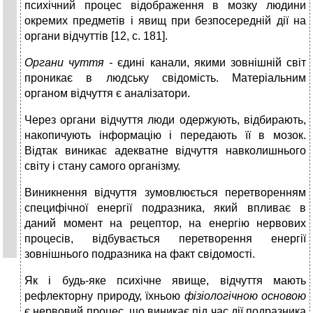
психічний процес відображення в мозку людини
окремих предметів і явищ при безпосередній дії на
органи відчуттів [12, с. 181].
Органи чуття -
єдині канали, якими зовнішній світ
проникає в людську свідомість. Матеріальним
органом відчуття є аналізатори.
Через органи відчуття люди одержують, відбирають,
накопичують інформацію і передають її в мозок.
Відтак виникає адекватне відчуття навколишнього
світу і стану самого організму.
Виникнення відчуття зумовлюється перетворенням
специфічної енергії подразника, який впливає в
даний момент на рецептор, на енергію нервових
процесів, відбувається перетворення енергії
зовнішнього подразника на факт свідомості.
Як і будь-яке психічне явище, відчуття мають
рефлекторну природу, їхньою
фізіологічною основою
є нервовий процес, що виникає під час дії подразника