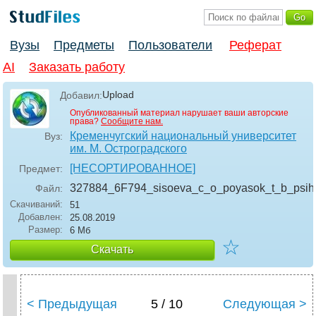
Вузы
Предметы
Пользователи
Реферат
AI
Заказать работу
Upload
Добавил:
Опубликованный материал нарушает ваши авторские
права?
Сообщите нам.
Кременчугский национальный университет
Вуз:
им. М. Остроградского
[НЕСОРТИРОВАННОЕ]
Предмет:
327884_6F794_sisoeva_c_o_poyasok_t_b_psihol
Файл:
Скачиваний:
51
Добавлен:
25.08.2019
Размер:
6 Мб
☆
Скачать
< Предыдущая
5 / 10
Следующая >