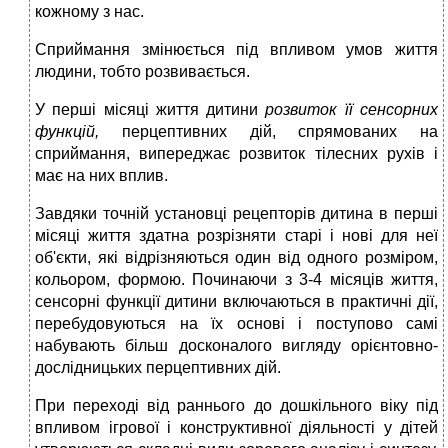
кожному з нас.
Сприймання змінюється під впливом умов життя
людини, тобто розвивається.
У перші місяці життя дитини
розвиток її сенсорних
функцій,
перцептивних дій, спрямованих на
сприймання, випереджає розвиток тілесних рухів і
має на них вплив.
Завдяки точній установці рецепторів дитина в перші
місяці життя здатна розрізняти старі і нові для неї
об'єкти, які відрізняються один від одного розміром,
кольором, формою. Починаючи з 3-4 місяців життя,
сенсорні функції дитини включаються в практичні дії,
перебудовуються на їх основі і поступово самі
набувають більш досконалого вигляду орієнтовно-
дослідницьких перцептивних дій.
При переході від раннього до дошкільного віку під
впливом ігрової і конструктивної діяльності у дітей