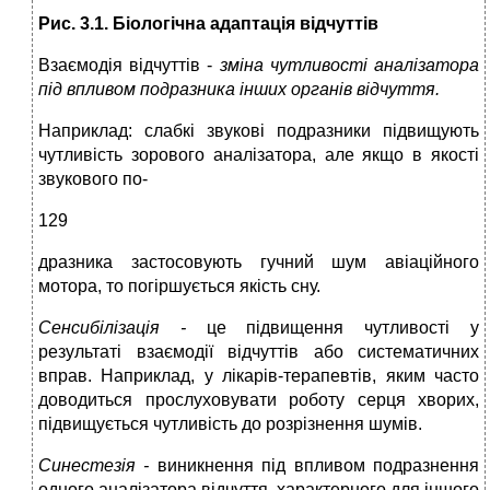
Рис. 3.1. Біологічна адаптація відчуттів
Взаємодія відчуттів -
зміна чутливості аналізатора
під впливом подразника інших органів відчуття.
Наприклад: слабкі звукові подразники підвищують
чутливість зорового аналізатора, але якщо в якості
звукового по-
129
дразника застосовують гучний шум авіаційного
мотора, то погіршується якість сну.
Сенсибілізація -
це підвищення чутливості у
результаті взаємодії відчуттів або систематичних
вправ. Наприклад, у лікарів-терапевтів, яким часто
доводиться прослуховувати роботу серця хворих,
підвищується чутливість до розрізнення шумів.
Синестезія -
виникнення під впливом подразнення
одного аналізатора відчуття, характерного для іншого