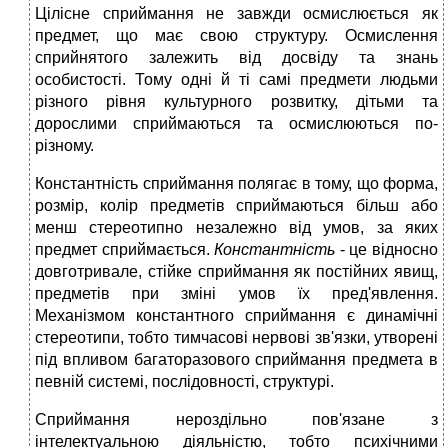
Цілісне сприймання не завжди осмислюється як
предмет, що має свою структуру. Осмислення
сприйнятого залежить від досвіду та знань
особистості. Тому одні й ті самі предмети людьми
різного рівня культурного розвитку, дітьми та
дорослими сприймаються та осмислюються по-
різному.
Константність сприймання полягає в тому, що форма,
розмір, колір предметів сприймаються більш або
менш стереотипно незалежно від умов, за яких
предмет сприймається.
Константність
- це відносно
довготривале, стійке сприймання як постійних явищ,
предметів при зміні умов їх пред'явлення.
Механізмом константного сприймання є динамічні
стереотипи, тобто тимчасові нервові зв'язки, утворені
під впливом багаторазового сприймання предмета в
певній системі, послідовності, структурі.
Сприймання нероздільно пов'язане з
інтелектуальною діяльністю, тобто психічними