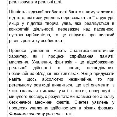
реалізовувати реальні цілі.
Цінність людської особистості багато в чому залежить
від того, які види уявлень переважають в її структурі:
якщо у підлітка творча уява, яка реалізується в
конкретній діяльності, переважає над пасивною,
пустою мрійливістю, то це свідчить про високий
рівень розвитку особистості.
Процеси уявлення мають аналітико-синтетичний
характер, як і процеси сприймання, пам'яті,
мислення. Уявлення, фантазія - це відображення
реальної дійсності в нових, несподіваних,
незвичайних об'єднаннях і зв'язках. Якщо придумати
навіть щось абсолютно незвичайне, то при
ретельному розгляді виявиться, що всі елементи, з
яких склалася вигадка, узяті з життя, почерпнуті з
минулого досвіду, є результатами навмисного аналізу
безкінечної множини фактів. Синтез уявлень у
процесах уявлення здійснюється в різних формах.
Формами синтезу уявлень
є такі: