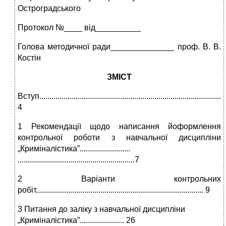
Остроградського
Протокол №____ від__________
Голова методичної ради______________ проф. В. В.
Костін
ЗМІСТ
Вступ.............................................................................................
4
1 Рекомендації щодо написання йоформлення
контрольної роботи з навчальної дисципліни
„Криміналістика”.........................
..........................................................7
2 Варіанти контрольних
робіт................................................................................... 9
3 Питання до заліку з навчальної дисципліни
„Криміналістика”...................... 26