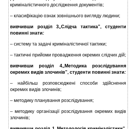
криміналістичного дослідження документів;
– класифікацію ознак зовнішнього вигляду людини;
вивчивши розділ 3
„Слідча тактика”, студенти
повинні знати
:
– систему та задачі криміналістичної тактики;
– тактичні прийоми провадження окремих слідчих дій;
вивчивши розділ 4
„Методика розслідування
окремих видів злочинів”, студенти повинні знати
:
– найбільш розповсюджені способи здійснення
окремих видів злочинів;
– методику планування розслідування;
– методику організації розслідування окремих видів
злочинів;
вивчивши розділ 1
„Методологія криміналістики”,