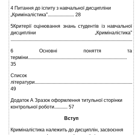
4 Питання до іспиту з навчальної дисципліни
„Криміналістика”...................... 28
5Критерії оцінювання знань студентів із навчальної
дисципліни „Криміналістика”
....................................................................................................
6 Основні поняття та
терміни..................................................................................
35
Список
літератури....................................................................................
49
Додаток А Зразок оформлення титульної сторінки
контрольної роботи........... 57
Вступ
Криміналістика належить до дисциплін, засвоєння