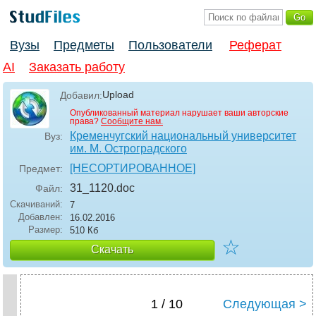
Вузы
Предметы
Пользователи
Реферат
AI
Заказать работу
Upload
Добавил:
Опубликованный материал нарушает ваши авторские
права?
Сообщите нам.
Кременчугский национальный университет
Вуз:
им. М. Остроградского
[НЕСОРТИРОВАННОЕ]
Предмет:
31_1120
.doc
Файл:
Скачиваний:
7
Добавлен:
16.02.2016
Размер:
510 Кб
☆
Скачать
1 / 10
Следующая >