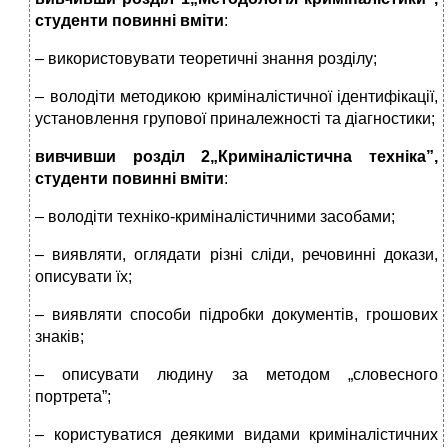
студенти повинні вміти
:
– використовувати теоретичні знання розділу;
– володіти методикою криміналістичної ідентифікації,
установлення групової приналежності та діагностики;
вивчивши розділ 2
„Криміналістична техніка”,
студенти повинні вміти
:
– володіти техніко-криміналістичними засобами;
– виявляти, оглядати різні сліди, речовинні докази,
описувати їх;
– виявляти способи підробки документів, грошових
знаків;
– описувати людину за методом „словесного
портрета”;
– користуватися деякими видами криміналістичних