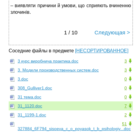
– виявляти причини й умови, що сприяють вчиненню
злочинів.
1 / 10
Следующая >
Соседние файлы в предмете
[НЕСОРТИРОВАННОЕ]
3 курс виробнича практика.doc
3
3. Модели производственных систем.doc
3
3.doc
0
308_Gulliver1.doc
0
31 тема.doc
0
31_1120.doc
7
31_1199-1.doc
2
51
327884_6F794_sisoeva_c_o_poyasok_t_b_psihologiy...doc