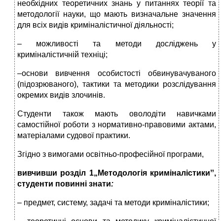
необхідних теоретичних знань у питаннях теорії та
методології науки, що мають визначальне значення
для всіх видів криміналістичної діяльності;
– можливості та методи досліджень у
криміналістичній техніці;
–основи вивчення особистості обвинувачуваного
(підозрюваного), тактики та методики розслідування
окремих видів злочинів.
Студенти також мають оволодіти навичками
самостійної роботи з нормативно-правовими актами,
матеріалами судової практики.
Згідно з вимогами освітньо-професійної програми,
вивчивши розділ 1
„Методологія криміналістикиˮ,
студенти повинні знати
:
– предмет, систему, задачі та методи криміналістики;