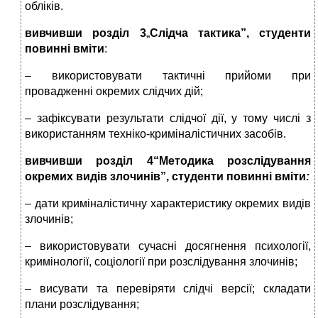
обліків.
вивчивши розділ 3
„
Слідча тактика”, студенти
повинні вміти
:
– використовувати тактичні прийоми при
провадженні окремих слідчих дій;
– зафіксувати результати слідчої дії, у тому числі з
використанням техніко-криміналістичних засобів.
вивчивши розділ 4
“Методика розслідування
окремих видів злочинів”, студенти повинні вміти
:
– дати криміналістичну характеристику окремих видів
злочинів;
– використовувати сучасні досягнення психології,
кримінології, соціології при розслідування злочинів;
– висувати та перевіряти слідчі версії; складати
плани розслідування;