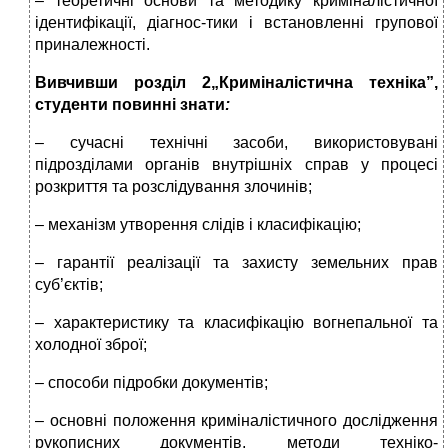
– теоретичні основи та методику криміналістичної
ідентифікації, діагнос-тики і встановленні групової
приналежності.
Вивчивши розділ 2
„Криміналістична техніка”,
студенти повинні знати
:
– сучасні технічні засоби, використовувані
підрозділами органів внутрішніх справ у процесі
розкриття та розслідування злочинів;
– механізм утворення слідів і класифікацію;
– гарантії реалізації та захисту земельних прав
суб’єктів;
– характеристику та класифікацію вогнепальної та
холодної зброї;
– способи підробки документів;
– основні положення криміналістичного дослідження
рукописних документів, методи техніко-