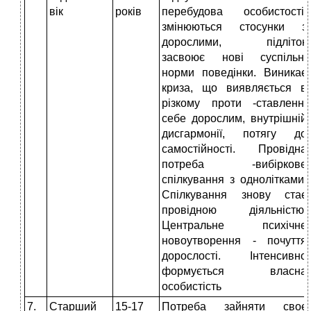
вік
років
перебудова особистості,
змінюються стосунки з
дорослими, підліток
засвоює нові суспільні
норми поведінки. Виникає
криза, що виявляється в
різкому проти -ставленні
себе дорослим, внутрішній
дисгармонії, потягу до
самостійності. Провідна
потреба -вибіркове
спілкування з однолітками.
Спілкування знову стає
провідною діяльністю.
Центральне психічне
новоутворення - почуття
дорослості. Інтенсивно
формується власна
особистість
7.
Старший
15-17
Потреба зайняти своє