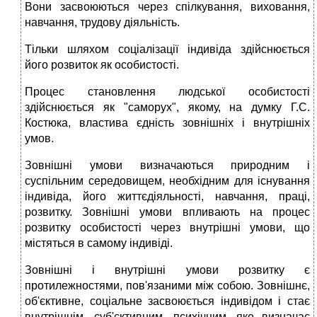
Вони засвоюються через спілкування, виховання,
навчання, трудову діяльність.
Тільки шляхом соціалізації індивіда здійснюється
його розвиток як особистості.
Процес становлення людської особистості
здійснюється як "саморух", якому, на думку Г.С.
Костюка, властива єдність зовнішніх і внутрішніх
умов.
Зовнішні умови визначаються природним і
суспільним середовищем, необхідним для існування
індивіда, його життєдіяльності, навчання, праці,
розвитку. Зовнішні умови впливають на процес
розвитку особистості через внутрішні умови, що
містяться в самому індивіді.
Зовнішні і внутрішні умови розвитку є
протилежностями, пов'язаними між собою. Зовнішнє,
об'єктивне, соціальне засвоюється індивідом і стає
внутрішнім, суб'єктивним, психічним, яке визначає