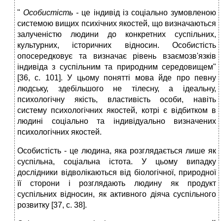
"
Особистість -
це індивід із соціально зумовленою
системою вищих психічних якостей, що визначаються
залученістю людини до конкретних суспільних,
культурних, історичних відносин. Особистість
опосередковує та визначає рівень взаємозв'язків
індивіда з суспільним та природним середовищем"
[36, с. 101]. У цьому понятті мова йде про певну
людську, здебільшого не тілесну, а ідеальну,
психологічну якість, властивість особи, навіть
систему психологічних якостей, котрі є відбитком в
людині соціально та індивідуально визначених
психологічних якостей.
Особистість - це людина, яка розглядається лише як
суспільна, соціальна істота. У цьому випадку
дослідники відволікаються від біологічної, природної
її сторони і розглядають людину як продукт
суспільних відносин, як активного діяча суспільного
розвитку [37, с. 38].