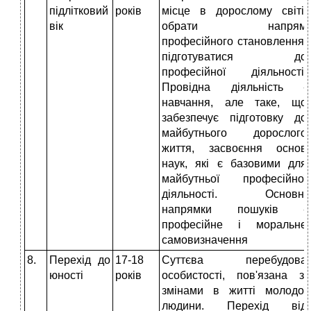
підлітковий
років
місце в дорослому світі,
вік
обрати напрям
професійного становлення,
підготуватися до
професійної діяльності.
Провідна діяльність -
навчання, але таке, що
забезпечує підготовку до
майбутнього дорослого
життя, засвоєння основ
наук, які є базовими для
майбутньої професійної
діяльності. Основні
напрямки пошуків -
професійне і моральне
самовизначення
8.
Перехід до
17-18
Суттєва перебудова
юності
років
особистості, пов'язана зі
змінами в житті молодої
людини. Перехід від