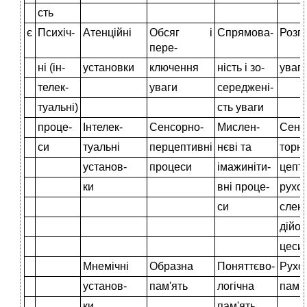
сть
є
Психіч-
Атенційні
Обсяг і
Спрямова-
Розп
пере-
ні (ін-
установки
ключення
ність і зо-
уваг
телек-
уваги
середжені-
туальні)
сть уваги
проце-
Інтелек-
Сенсорно-
Мислен-
Сенс
си
туальні
перцептивні
нєві та
торні
установ-
процеси
імажиніти-
цепт
ки
вні проце-
рухов
си
слен
дійов
цеси
Мнемічні
Образна
Поняттєво-
Рухо
установ-
пам'ять
логічна
пам'я
ки
пам'ять