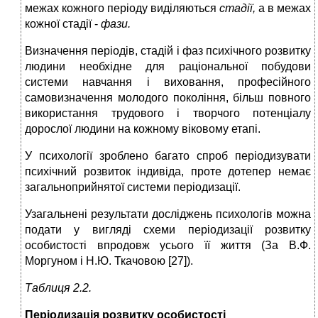
межах кожного періоду виділяються
стадії,
а в межах
кожної стадії -
фази.
Визначення періодів, стадій і фаз психічного розвитку
людини необхідне для раціональної побудови
системи навчання і виховання, професійного
самовизначення молодого покоління, більш повного
використання трудового і творчого потенціалу
дорослої людини на кожному віковому етапі.
У психології зроблено багато спроб періодизувати
психічний розвиток індивіда, проте дотепер немає
загальноприйнятої системи періодизації.
Узагальнені результати досліджень психологів можна
подати у вигляді схеми періодизації розвитку
особистості впродовж усього її життя (За В.Ф.
Моргуном і Н.Ю. Ткачовою [27]).
Таблиця 2.2.
Періодизація розвитку особистості