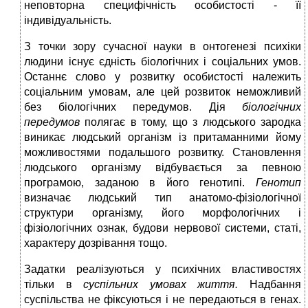
неповторна специфічність особистості - її
індивідуальність.
З точки зору сучасної науки в онтогенезі психіки
людини існує єдність біологічних і соціальних умов.
Останнє слово у розвитку особистості належить
соціальним умовам, але цей розвиток неможливий
без біологічних передумов. Дія
біологічних
передумов
полягає в тому, що з людського зародка
виникає людський організм із притаманними йому
можливостями подальшого розвитку. Становлення
людського організму відбувається за певною
програмою, заданою в його генотипі.
Генотип
визначає людський тип анатомо-фізіологічної
структури організму, його морфологічних і
фізіологічних ознак, будови нервової системи, статі,
характеру дозрівання тощо.
Задатки реалізуються у психічних властивостях
тільки в
суспільних умовах життя.
Надбання
суспільства не фіксуються і не передаються в генах.