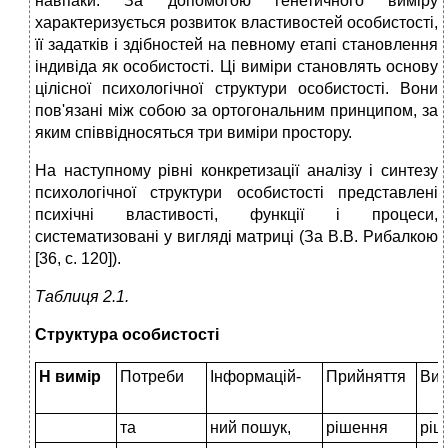
навпаки. За допомогою генетичного виміру
характеризується розвиток властивостей особистості,
її задатків і здібностей на певному етапі становлення
індивіда як особистості. Ці виміри становлять основу
цілісної психологічної структури особистості. Вони
пов'язані між собою за ортогональним принципом, за
яким співвідносяться три виміри простору.
На наступному рівні конкретизації аналізу і синтезу
психологічної структури особистості представлені
психічні властивості, функції і процеси,
систематизовані у вигляді матриці (За В.В. Рибалкою
[36, с. 120]).
Таблиця 2.1.
Структура особистості
Н вимір
Потреби
Інформацій-
Прийняття
Вик
та
ний пошук,
рішення
ріш