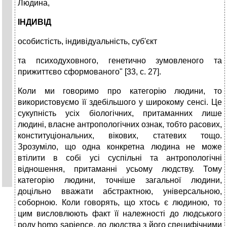
Людина,
ІНДИВІД
особистість, індивідуальність, суб'єкт
та психодуховного, генетично зумовленого та
прижиттєво сформованого" [33, с. 27].
Коли ми говоримо про категорію людини, то
використовуємо її здебільшого у широкому сенсі. Це
сукупність усіх біологічних, притаманних лише
людині, власне антропологічних ознак, тобто расових,
конституціональних, вікових, статевих тощо.
Зрозуміло, що одна конкретна людина не може
втілити в собі усі суспільні та антропологічні
відношення, притаманні усьому людству. Тому
категорію людини, точніше загальної людини,
доцільно вважати абстрактною, універсальною,
соборною. Коли говорять, що хтось є людиною, то
цим висловлюють факт її належності до людського
роду homo sapience, до людства з його специфічними