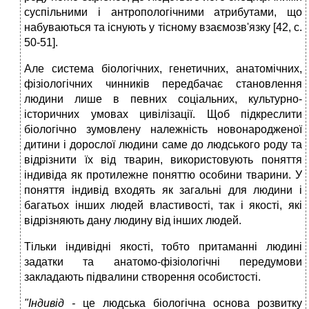
суспільними і антропологічними атрибутами, що
набуваються та існують у тісному взаємозв'язку [42, с.
50-51].
Але система біологічних, генетичних, анатомічних,
фізіологічних чинників передбачає становлення
людини лише в певних соціальних, культурно-
історичних умовах цивілізації. Щоб підкреслити
біологічно зумовлену належність новонародженої
дитини і дорослої людини саме до людського роду та
відрізнити їх від тварин, використовують поняття
індивіда як протилежне поняттю особини тварини. У
поняття індивід входять як загальні для людини і
багатьох інших людей властивості, так і якості, які
відрізняють дану людину від інших людей.
Тільки індивідні якості, тобто притаманні людині
задатки та анатомо-фізіологічні передумови
закладають підвалини створення особистості.
"Індивід -
це людська біологічна основа розвитку