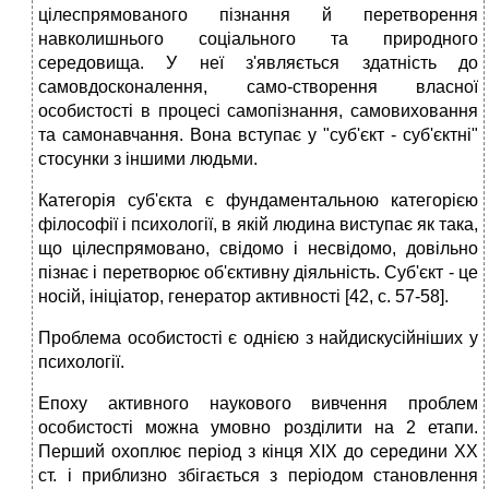
цілеспрямованого пізнання й перетворення
навколишнього соціального та природного
середовища. У неї з'являється здатність до
самовдосконалення, само-створення власної
особистості в процесі самопізнання, самовиховання
та самонавчання. Вона вступає у "суб'єкт - суб'єктні"
стосунки з іншими людьми.
Категорія суб'єкта є фундаментальною категорією
філософії і психології, в якій людина виступає як така,
що цілеспрямовано, свідомо і несвідомо, довільно
пізнає і перетворює об'єктивну діяльність. Суб'єкт - це
носій, ініціатор, генератор активності [42, с. 57-58].
Проблема особистості є однією з найдискусійніших у
психології.
Епоху активного наукового вивчення проблем
особистості можна умовно розділити на 2 етапи.
Перший охоплює період з кінця XIX до середини XX
ст. і приблизно збігається з періодом становлення