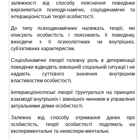
залежності від способу пояснення поведінки
вирізняються психоди-намічні, соціодинамічні та
інтеракціоністські теорії особистості.
До типу психодинамічних належать теорії, які
описують особистість і пояснюють її поведінку,
виходячи з її психологічних чи внутрішніх,
суб'єктивних характеристик.
Соціодинамічні теорії
головну роль в детермінації
поведінки відводять зовнішній соціальній ситуації і не
надають суттєвого значення внутрішнім
властивостям особистості.
Інтеракціоністські теорії
ґрунтуються на принципі
взаємодії внутрішніх і зовнішніх чинників в управлінні
актуальними діями особистості.
Залежно від способу отримання даних про
особистість, теорії особистості поділяють на
експериментальні та неекспери-ментальні.