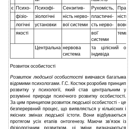
є
Психо-
Психофі-
Сензитив-
Рухомість,
Прац
фізіо-
зіологічні
ність нерво-
пластичні-
ність
логічні
установки
вої системи
сть нерво-
вової
якості
вої'
теми
системи
Центральна
нервова
та цілісний ор
система
індивіда
Розвиток особистості
Розвиток людської особистості
вивчався багатьма
відомими психологами. Г.С. Костюк розробив принцип
розвитку у психології, який став центральним у
розумінні природи психічного розвитку особистості.
За цим принципом розвиток людської особистості - це
безперервний процес, що виявляється у кількісних і
якісних змінах людської істоти. Вони відбуваються
протягом усіх етапів онтогенезу. Маючи зв'язок із
фізіологічним розвитком, ці зміни визначаються