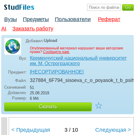
Вузы
Предметы
Пользователи
Реферат
AI
Заказать работу
Upload
Добавил:
Опубликованный материал нарушает ваши авторские
права?
Сообщите нам.
Кременчугский национальный университет
Вуз:
им. М. Остроградского
[НЕСОРТИРОВАННОЕ]
Предмет:
327884_6F794_sisoeva_c_o_poyasok_t_b_psihol
Файл:
Скачиваний:
51
Добавлен:
25.08.2019
Размер:
6 Мб
☆
Скачать
< Предыдущая
3 / 10
Следующая >