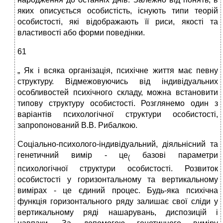
яких описується особистість, існують типи теорій
особистості, які відображають її риси, якості та
властивості або форми поведінки.
61
„ Як і всяка організація, психічне життя має певну
структуру. Відмежовуючись від індивідуальних
особливостей психічного складу, можна встановити
типову структуру особистості. Розглянемо один з
варіантів психологічної структури особистості,
запропонований В.В. Рибалкою.
Соціально-психолого-індивідуальний, діяльнісний та
генетичний вимір - це
базові параметри
(
психологічної структури особистості. Розвиток
особистості у горизонтальному та вертикальному
вимірах - це єдиний процес. Будь-яка психічна
функція горизонтального ряду залишає свої сліди у
вертикальному ряді нашарувань, диспозицій і