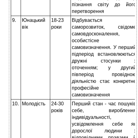
пізнання світу до його
перетворення
9.
Юнацький
18-23
Відбувається
вік
роки
саморозвиток, свідоме
самовдосконалення,
особистісне
самовизначення. У перший
підперіод встановлюються
дружні стосунки з
оточенням; у другий
півперіод провідною
діяльністю стає конкретне
професійне
самовизначення
10.
Молодість
24-30
Перший стан - час пошуків
років
себе, вироблення
індивідуальності,
усвідомлення себе як
дорослої людини з
відповідними правами й