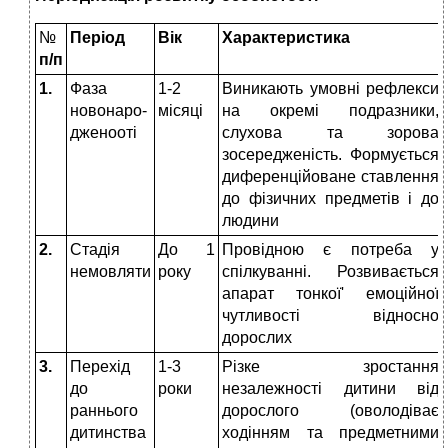
№
Період
Вік
Характеристика
п/п
1.
Фаза
1-2
Виникають умовні рефлекси
новонаро-
місяці
на окремі подразники,
дженооті
слухова та зорова
зосередженість. Формується
диференційоване ставлення
до фізичних предметів і до
людини
2.
Стадія
До 1
Провідною є потреба у
немовляти
року
спілкуванні. Розвивається
апарат тонкої' емоційної
чутливості відносно
дорослих
3.
Перехід
1-3
Різке зростання
до
роки
незалежності дитини від
раннього
дорослого (оволодіває
дитинства
ходінням та предметними