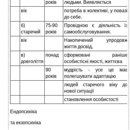
років
людьми. Виявляється
вік
потреба в колективі, у повазі
до себе.
б)
75-90
Провідною є діяльність із
старечий
років
самообслуговування.
вік
Накопичений упродовж
життя досвід,
в)
понад
сформовані раніше
довголіття
особистісні якості, життєва
90
мудрість - усе це має
років
полегшувати адаптацію
людей старечого віку до
нової ситуації
становлення особистості
Ендопсихіка
та екзопсихіка