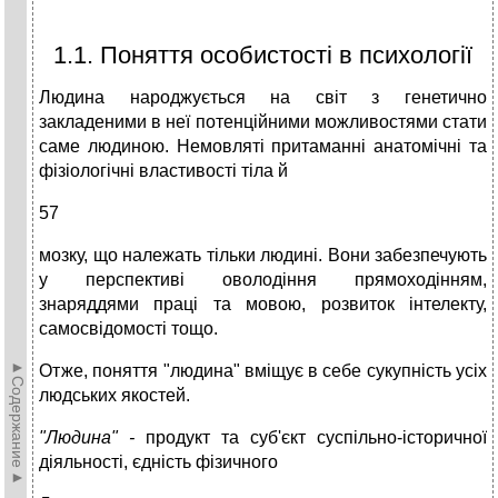
1.1. Поняття особистості в психології
Людина народжується на світ з генетично
закладеними в неї потенційними можливостями стати
саме людиною. Немовляті притаманні анатомічні та
фізіологічні властивості тіла й
57
мозку, що належать тільки людині. Вони забезпечують
у перспективі оволодіння прямоходінням,
знаряддями праці та мовою, розвиток інтелекту,
самосвідомості тощо.
►Содержание►
Отже, поняття "людина" вміщує в себе сукупність усіх
людських якостей.
"Людина" -
продукт та суб'єкт суспільно-історичної
діяльності, єдність фізичного