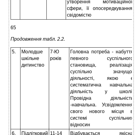
утворення мотиваційної
сфери, її опосередкування
свідомістю
65
Продовження табл. 2.2.
5.
Молодше
7-Ю
Головна потреба - набуття
шкільне
років
певного суспільного
дитинство
становища, реалізація
суспільно значущої
діяльності, якою є
систематична навчальна
діяльність у школі.
Провідна діяльність
-навчальна. Усвідомлення
свого нового місця в
системі суспільних
відносин
6.
Підлітковий
11-14
Відбувається якісна