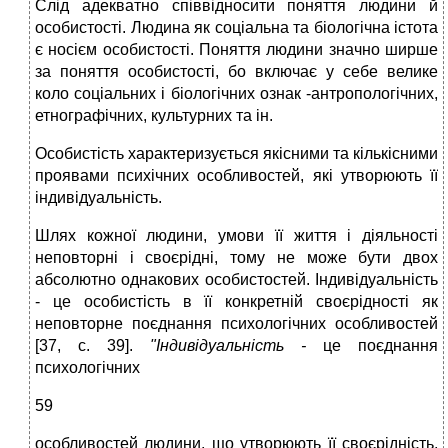
Слід адекватно співвідносити поняття людини й
особистості. Людина як соціальна та біологічна істота
є носієм особистості. Поняття людини значно ширше
за поняття особистості, бо включає у себе велике
коло соціальних і біологічних ознак -антропологічних,
етнографічних, культурних та ін.
Особистість характеризується якісними та кількісними
проявами психічних особливостей, які утворюють її
індивідуальність.
Шлях кожної людини, умови її життя і діяльності
неповторні і своєрідні, тому не може бути двох
абсолютно однакових особистостей. Індивідуальність
- це особистість в її конкретній своєрідності як
неповторне поєднання психологічних особливостей
[37, с. 39].
"Індивідуальність -
це поєднання
психологічних
59
особливостей людини, що утворюють її своєрідність,