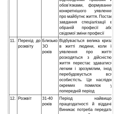
обов'язками, формування
конкретнішого уявлення
про майбутнє життя. Постає
завдання спеціалізації в
обраній професії або
свідомої зміни професії
11.
Перехід до
Близько
Відбувається велика криза
розквіту
ЗО
в житті людини, коли її
років
уявлення про життя
розходяться з дійсністю,
життя перестає здаватися
легким і зрозумілим, іноді
перебудовується вся
особистість. Це наслідок
окремих помилок у
попередній період
12.
Розквіт
31-40
Період найвищої
років
працездатності й віддачі.
Виникає потреба передати