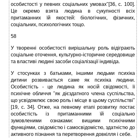
особистості у певних соціальних умовах"[36, с. 100].
Це окремо взята людина в сукупності всіх
притаманних їй якостей: біологічних, фізичних,
соціальних, психологічних тощо.
58
У творенні особистості вирішальну роль відіграють
соціальне оточення, культурно-історичне середовище
та властиві людині засоби соціалізації індивіда.
У стосунках з батьками, іншими людьми психіка
дитини розвивається саме як психіка людини.
Особистість - це людина як носій свідомості, її
психічне обличчя "як дієздатного члена суспільства,
що усвідомлює свою роль і місце в цьому суспільстві"
[19, с. 34]. Отже, на певному етапі розвитку постає
особистість із притаманними їй соціально
зумовленими ознаками: вищими психічними
функціями, свідомістю і самосвідомістю, здатністю до
активного пізнання та перетворення довкілля і себе.