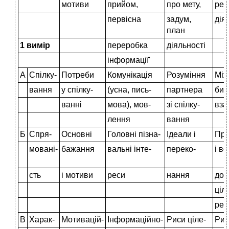
мотиви
прийом,
про мету,
рез
первісна
задум,
дія
план
1 вимір
переробка
діяльності
інформації'
А
Спілку-
Потреби
Комунікація
Розуміння
Між
вання
у спілку-
(усна, пись-
партнера
бис
ванні
мова), мов-
зі спілку-
вза
лення
вання
Б
Спря-
Основні
Головні пізна-
Ідеали і
Пра
мовані-
бажання
вальні інте-
переко-
і во
сть
і мотиви
реси
нання
дос
ціле
рез
В
Харак-
Мотивацій-
Інформаційно-
Риси ціле-
Рис