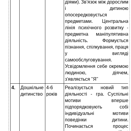
діями). Зв'язок між дорослим
і дитиною
опосередковується
предметами. Центральна
лінія психічного розвитку -
предметна маніпулятивна
діяльність. Формується
пізнання, спілкування, праця
у вигляді
самообслуговування.
Усвідомлення себе окремою
людиною, діячем,
з'являється "Я"
4.
Дошкільне
4-6
Реалізується новий тип
дитинство
років
діяльності - гра. Суспільні
мотиви вперше
підпорядковують собі
індивідуальні мотиви
поведінки дитини.
Починається процес