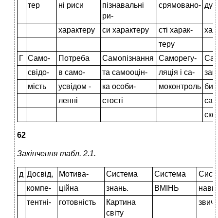
тер
ні риси
пізнавальні
срямовано-
дук
ри-
характеру
си характеру
сті харак-
хар
теру
Г
Само-
Потреба
Самопізнання
Саморегу-
Сам
свідо-
в само-
та самооцін-
ляція і са-
зац
мість
усвідом -
ка особи-
моконтроль
бис
ленні
стості
сам
ско
62
Закінчення табл. 2.1.
д
Досвід,
Мотива-
Система
Система
Сист
компе-
ційна
знань.
ВМІНЬ
навич
тентні-
готовність
Картина
звич
світу