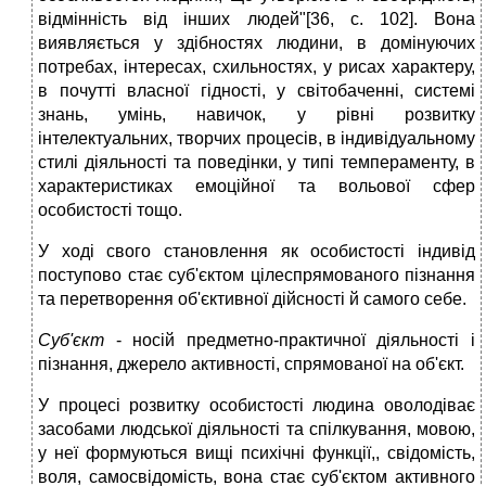
відмінність від інших людей"[36, с. 102]. Вона
виявляється у здібностях людини, в домінуючих
потребах, інтересах, схильностях, у рисах характеру,
в почутті власної гідності, у світобаченні, системі
знань, умінь, навичок, у рівні розвитку
інтелектуальних, творчих процесів, в індивідуальному
стилі діяльності та поведінки, у типі темпераменту, в
характеристиках емоційної та вольової сфер
особистості тощо.
У ході свого становлення як особистості індивід
поступово стає суб'єктом цілеспрямованого пізнання
та перетворення об'єктивної дійсності й самого себе.
Суб'єкт
- носій предметно-практичної діяльності і
пізнання, джерело активності, спрямованої на об'єкт.
У процесі розвитку особистості людина оволодіває
засобами людської діяльності та спілкування, мовою,
у неї формуються вищі психічні функції,, свідомість,
воля, самосвідомість, вона стає суб'єктом активного