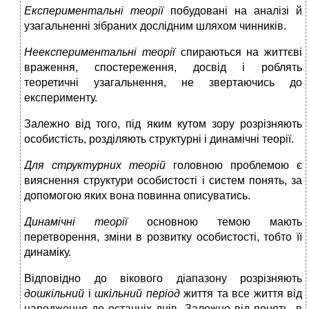
Експериментальні теорії
побудовані на аналізі й
узагальненні зібраних дослідним шляхом чинників.
Неекспериментальні теорії
спираються на життєві
враження, спостереження, досвід і роблять
теоретичні узагальнення, не звертаючись до
експерименту.
Залежно від того, під яким кутом зору розрізняють
особистість, розділяють структурні і динамічні теорії.
Для структурних теорій
головною проблемою є
вияснення структури особистості і систем понять, за
допомогою яких вона повинна описуватись.
Динамічні теорії
основною темою мають
перетворення, зміни в розвитку особистості, тобто її
динаміку.
Відповідно до вікового діапазону розрізняють
дошкільний
і
шкільний період
життя та все життя від
народження до останніх днів. Залежно від понять, в