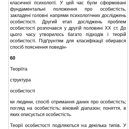
класичної психології. У цей час були сформовані
фундаментальні положення про особистість,
закладені головні напрями психологічних досліджень
особистості. Другий етап досліджень проблем
особистості розпочався у другій половині XX ст. До
цього часу утворилось багато підходів і теорій
особистості. Підґрунтям для класифікації обирався
спосіб пояснення поведін-
60
Теоріїта
структура
особистості
ки людини, спосіб отримання даних про особистість;
погляд на особистість; віковий діапазон; поняття, в
яких описується особистість.
Теорії особистості поділяються на декілька типів. У