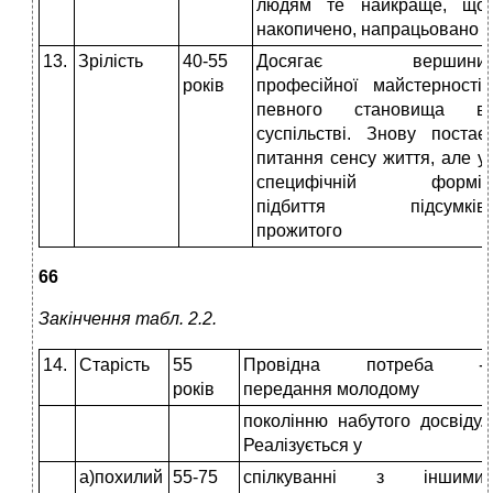
людям те найкраще, що
накопичено, напрацьовано
13.
Зрілість
40-55
Досягає вершини
років
професійної майстерності,
певного становища в
суспільстві. Знову постає
питання сенсу життя, але у
специфічній формі,
підбиття підсумків
прожитого
66
Закінчення табл. 2.2.
14.
Старість
55
Провідна потреба -
років
передання молодому
поколінню набутого досвіду.
Реалізується у
а)похилий
55-75
спілкуванні з іншими