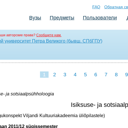
FAQ
Обратная св
Вузы
Предметы
Пользователи
аши авторские права?
Сообщите нам.
ий университет Петра Великого (бывш. СПбГПУ)
1
2
3
4
5
6
7
8
9
16
17
se- ja sotsiaalpsühholoogia
Isiksuse- ja sotsiaa
ukonspekt Viljandi Kultuuriakadeemia üliõpilastele)
aan 2011/12 sügissemester