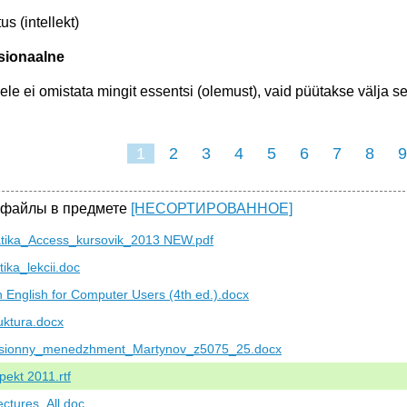
us (intellekt)
sionaalne
ele ei omistata mingit essentsi (olemust), vaid püütakse välja s
1
2
3
4
5
6
7
8
9
16
17
 файлы в предмете
[НЕСОРТИРОВАННОЕ]
atika_Access_kursovik_2013 NEW.pdf
tika_lekcii.doc
h English for Computer Users (4th ed.).docx
ruktura.docx
tsionny_menedzhment_Martynov_z5075_25.docx
pekt 2011.rtf
ctures_All.doc