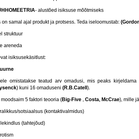
SÜHHOMEETRIA
- alustõed isiksuse mõõtmiseks
s on samal ajal produkt ja protsess. Teda iseloomustab:
(Gordon
l struktuur
e areneda
vat isiksusekäsitlust:
tuurne
ele omistatakse teatud arv omadusi, mis peaks kirjeldama i
Eysenck
) kuni 16 omaduseni
(R.B.Catell
).
 moodsaim 5 faktori teooria (
Big-Five
,
Costa, McCrae
), mille 
ralikkus/sotsiaalsus (kontaktivalmidus)
lekindlus (tahtejõud)
rotism