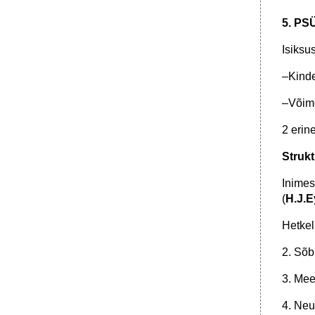
5. P
Isiksu
–Kinde
–Võim
2 erine
Struk
Inimes
(
H.J.
Hetkel
2. Sõb
3. Mee
4. Neu