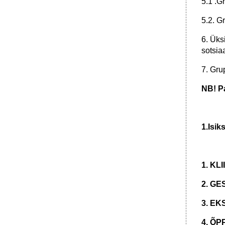
5.1 .G
•
1.Sotsiomaatriks
2. Sotsiogramm
5.2. G
3 Indeksid.
6. Üks
sotsia
7. Gru
NB! Pa
1.Isik
1. KL
2. GE
3. E
4. ÕP