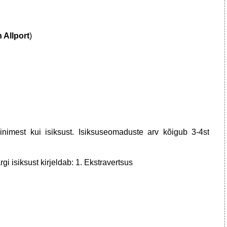
 Allport
)
nimest kui isiksust. Isiksuseomaduste arv kõigub 3-4st
järgi isiksust kirjeldab: 1. Ekstravertsus