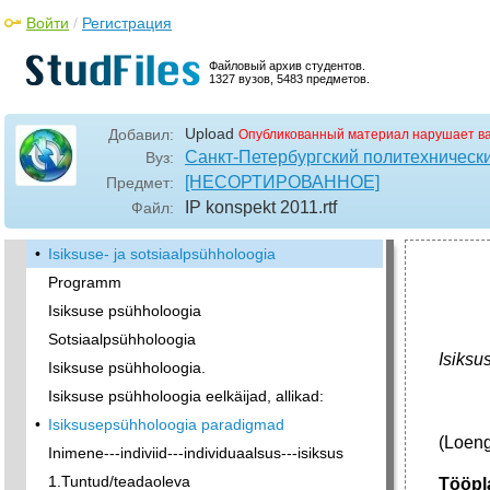
Войти
/
Регистрация
Файловый архив студентов.
1327 вузов, 5483 предметов.
Upload
Добавил:
Опубликованный материал нарушает в
Санкт-Петербургский политехническ
Вуз:
[НЕСОРТИРОВАННОЕ]
Предмет:
IP konspekt 2011
.rtf
Файл:
•
Isiksuse- ja sotsiaalpsühholoogia
Programm
Isiksuse psühholoogia
Sotsiaalpsühholoogia
Isiksu
Isiksuse psühholoogia.
Isiksuse psühholoogia eelkäijad, allikad:
•
Isiksusepsühholoogia paradigmad
(Loeng
Inimene---indiviid---individuaalsus---isiksus
1.Tuntud/teadaoleva
Tööpl