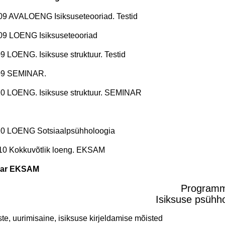
09 AVALOENG Isiksuseteooriad. Testid
09 LOENG Isiksuseteooriad
09 LOENG. Isiksuse struktuur. Testid
.09 SEMINAR.
10 LOENG. Isiksuse struktuur. SEMINAR
.10 LOENG Sotsiaalpsühholoogia
10 Kokkuvõtlik loeng. EKSAM
uar
EKSAM
Program
Isiksuse psühh
ste, uurimisaine, isiksuse kirjeldamise mõisted