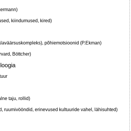
ckermann)
used, kiindumused, kired)
 alaväärsuskompleks), põhiemotsioonid (P.Ekman)
vard, Böttcher)
loogia
tuur
ne taju, rollid)
d, ruumivööndid, erinevused kultuuride vahel, lähisuhted)