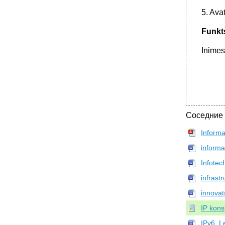
5. Avat
Funkt
Inimes
Соседние
Inform
informa
Infotec
infrast
innova
IP kons
IPv6_Le