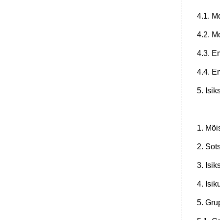
Iq teste jagatakse:
4.1. M
•
Intelligentsus ja loovus.
Intelligentsus
4.2. M
Võime oma vaadete ja kooli
4.3. E
V Ebaedu võetakse kui Rahulolu eluga
Võimed ja sugudevahelised erinevused
4.4. E
Võimete variatiivsus.
5. Isi
•
5. Motivatsioon ja emotsioonid
4. Aktivatsiooniteooriad.
•
1 .Emotsionaalsed seisundid:
1. Mõi
2. Kõrgemad tundmused:
3. Isiksusesisesed protsessid.
2. Sot
4. Isikutevahelised protsessid
3. Isi
Isikutaju.
4. Isi
•
Erisused isikutajus
•
5. Grupisisesed protserssid
5. Gru
6. Üksikisik ja grupp.