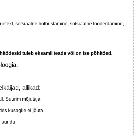
kuefekt, sotsiaalne hõlbustamine, sotsiaalne looderdamine,
itõdesid tuleb eksamil teada või on ise põhitõed.
loogia.
käijad, allikad:
l. Suurim mõjutaja.
des kusagile ei jõuta
k uurida