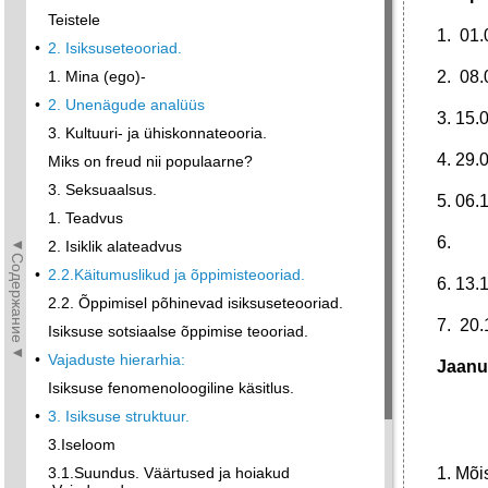
Teistele
1. 01.
•
2. Isiksuseteooriad.
1. Mina (ego)-
2. 08.
•
2. Unenägude analüüs
3. 15.
3. Kultuuri- ja ühiskonnateooria.
4. 29
Miks on freud nii populaarne?
3. Seksuaalsus.
5. 06.
1. Teadvus
6.
◄Содержание◄
2. Isiklik alateadvus
•
2.2.Käitumuslikud ja õppimisteooriad.
6. 13
2.2. Õppimisel põhinevad isiksuseteooriad.
7. 20.
Isiksuse sotsiaalse õppimise teooriad.
•
Vajaduste hierarhia:
Jaan
Isiksuse fenomenoloogiline käsitlus.
•
3. Isiksuse struktuur.
3.Iseloom
3.1.Suundus. Väärtused ja hoiakud
1. Mõi