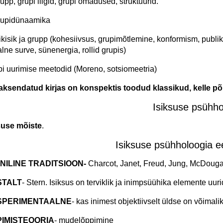
rupp, grupi liigid, grupi omadused, struktuurid.
rupidünaamika
ikisik ja grupp (kohesiivsus, grupimõtlemine, konformism, publi
alne surve, sünenergia, rollid grupis)
pi uurimise meetodid (Moreno, sotsiomeetria)
ksendatud kirjas on konspektis toodud klassikud, kelle põh
Isiksuse psühho
suse mõiste
.
Isiksuse psühholoogia eel
IINILINE TRADITSIOON-
Charcot, Janet, Freud, Jung, McDougal
STALT
- Stern. Isiksus on terviklik ja inimpsüühika elemente uuri
KSPERIMENTAALNE
- kas inimest objektiivselt üldse on võimali
PIMISTEOORIA
- mudelõppimine