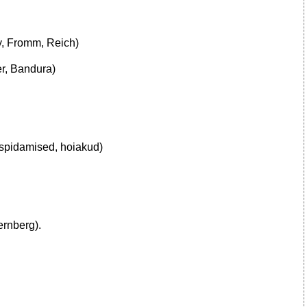
ey, Fromm, Reich)
er, Bandura)
spidamised, hoiakud)
ernberg).