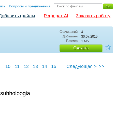
язь
Вопросы и предложения
Добавить файлы
Реферат AI
Заказать работу
Скачиваний:
4
Добавлен:
30.07.2019
Размер:
1 Мб
☆
Скачать
10
11
12
13
14
15
Следующая >
>>
lpsühholoogia