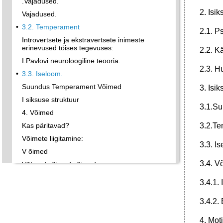
.Vajadused.
2. Isi
Vajadused.
•
3.2. Temperament
2.1. P
Introvertsete ja ekstravertsete inimeste
erinevused töises tegevuses:
2.2. K
I.Pavlovi neuroloogiline teooria.
2.3. H
•
3.3. Iseloom.
Suundus Temperament Võimed
3. Isik
I siksuse struktuur
3.1.Su
4. Võimed
Kas päritavad?
3.2.Te
Võimete liigitamine:
3.3. I
V õimed
3.4. V
VõImed võimed võimed
•
2. Intelligentsuse kahefaktoriteooria.
3.4.1.
3. Intelligentsuse mitmefaktoriteooria:
3.4.2.
•
Intelligentsuse mõõtmine.
Vaimne vanus
4. Mot