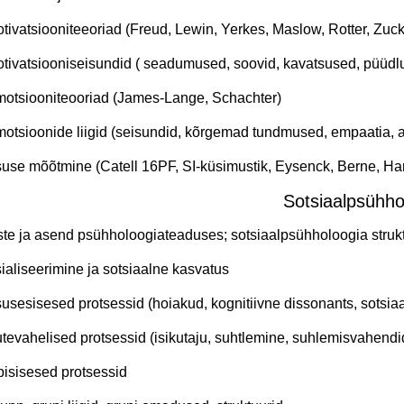
otivatsiooniteeoriad (Freud, Lewin, Yerkes, Maslow, Rotter, Zu
otivatsiooniseisundid ( seadumused, soovid, kavatsused, püüdl
motsiooniteooriad (James-Lange, Schachter)
motsioonide liigid (seisundid, kõrgemad tundmused, empaatia,
ksuse mõõtmine (Catell 16PF, SI-küsimustik, Eysenck, Berne, Har
Sotsiaalpsühho
ste ja asend psühholoogiateaduses; sotsiaalpsühholoogia struk
sialiseerimine ja sotsiaalne kasvatus
ksusesisesed protsessid (hoiakud, kognitiivne dissonants, sotsiaal
kutevahelised protsessid (isikutaju, suhtlemine, suhlemisvahendi
pisisesed protsessid