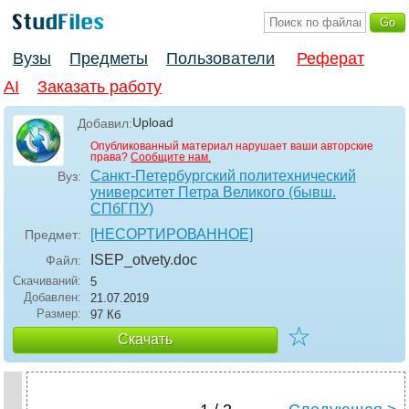
Вузы
Предметы
Пользователи
Реферат
AI
Заказать работу
Upload
Добавил:
Опубликованный материал нарушает ваши авторские
права?
Сообщите нам.
Санкт-Петербургский политехнический
Вуз:
университет Петра Великого (бывш.
СПбГПУ)
[НЕСОРТИРОВАННОЕ]
Предмет:
ISEP_otvety
.doc
Файл:
Скачиваний:
5
Добавлен:
21.07.2019
Размер:
97 Кб
☆
Скачать