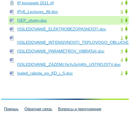
IP konspekt 2011.rtf
4
IPv6_Lectures_All.doc
0
ISEP_otvety.doc
5
ISSLEDOVANIE_ELEKTROBEZOPASNOSTI.doc
9
1
ISSLEDOVANIE_INTENSIVNOSTI_TEPLOVOGO_OBLUChENI
ISSLEDOVANIE_PARAMETROV_VIBRATsII.doc
9
4
ISSLEDOVANIE_ZAZEMLYaYuSchIKh_USTROJSTV.doc
Issled_rabota_po_KD_i_S.doc
2
Помощь
Обратная связь
Вопросы и предложения
Пользовательское соглашение
Политика конфиденциальности