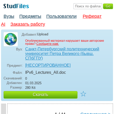
Вузы
Предметы
Пользователи
Реферат
AI
Заказать работу
Upload
Добавил:
Опубликованный материал нарушает ваши авторские
права?
Сообщите нам.
Санкт-Петербургский политехнический
Вуз:
университет Петра Великого (бывш.
СПбГПУ)
[НЕСОРТИРОВАННОЕ]
Предмет:
IPv6_Lectures_All
.doc
Файл:
Скачиваний:
0
Добавлен:
01.03.2025
Размер:
280 Кб
☆
Скачать