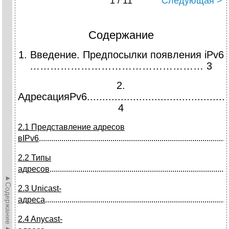
1 / 11
Следующая >
Содержание
1. Введение. Предпосылки появления iPv6
…………………………………………… 3
2.
АдресацияPv6...................................................
4
2.1 Представление адресов
в
IP
v6
...........................................................................................
2.2 Типы
адресов
......................................................................................
►Содержание►
2.3 Unicast-
адреса
.........................................................................................
2.4 Anycast-