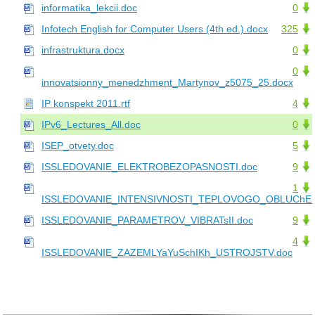
informatika_lekcii.doc
0
Infotech English for Computer Users (4th ed.).docx
325
infrastruktura.docx
0
0
innovatsionny_menedzhment_Martynov_z5075_25.docx
IP konspekt 2011.rtf
4
IPv6_Lectures_All.doc
0
ISEP_otvety.doc
5
ISSLEDOVANIE_ELEKTROBEZOPASNOSTI.doc
9
1
ISSLEDOVANIE_INTENSIVNOSTI_TEPLOVOGO_OBLUChENI
ISSLEDOVANIE_PARAMETROV_VIBRATsII.doc
9
4
ISSLEDOVANIE_ZAZEMLYaYuSchIKh_USTROJSTV.doc