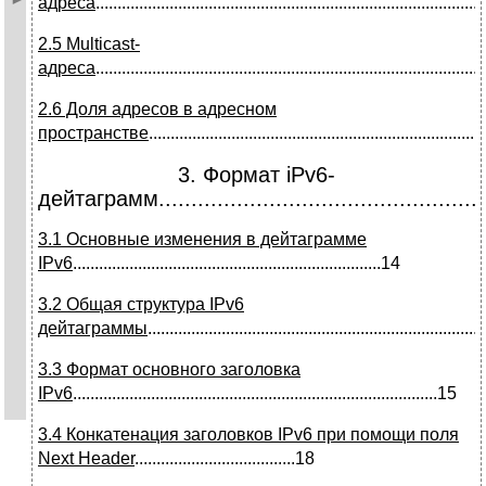
адреса
.........................................................................................
2.5 Multicast-
адреса
........................................................................................
2.6 Доля адресов в адресном
пространстве
...........................................................................
3. Формат iPv6-
дейтаграмм.....................................................
3.1 Основные изменения в дейтаграмме
IPv6
.......................................................................14
3.2 Общая структура IPv6
дейтаграммы
...........................................................................
3.3 Формат основного заголовка
IPv6
....................................................................................15
3.4 Конкатенация заголовков IPv6 при помощи поля
Next Header
.....................................18