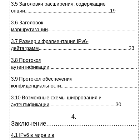
3.5 Заголовки расширения, содержащие
опции
....................................................................19
3.6 Заголовок
маршрутизации
.......................................................................
3.7 Размер и фрагментация IPv6-
дейтаграмм
........................................................................23
3.8 Протокол
аутентификации
......................................................................
3.9 Протокол обеспечения
конфиденциальности
.............................................................
3.10 Возможные схемы шифрования и
аутентификации
.....................................................30
4.
Заключение.....................................................
4.1 IPv6 в мире и в