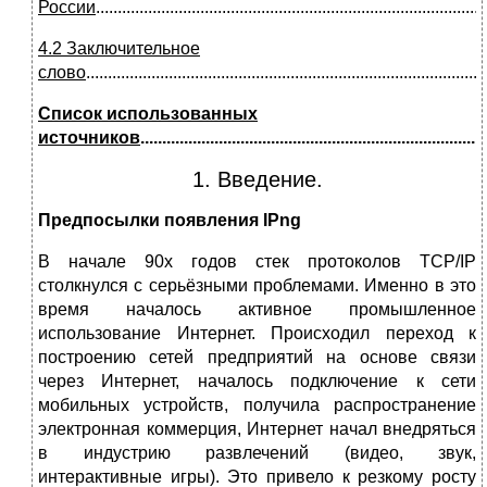
России
.......................................................................................
4.2 Заключительное
слово
..........................................................................................
Список использованных
источников
.............................................................................
1. Введение.
Предпосылки появления
IPng
В начале 90х годов стек протоколов TCP/IP
столкнулся с серьёзными проблемами. Именно в это
время началось активное промышленное
использование Интернет. Происходил переход к
построению сетей предприятий на основе связи
через Интернет, началось подключение к сети
мобильных устройств, получила распространение
электронная коммерция, Интернет начал внедряться
в индустрию развлечений (видео, звук,
интерактивные игры). Это привело к резкому росту