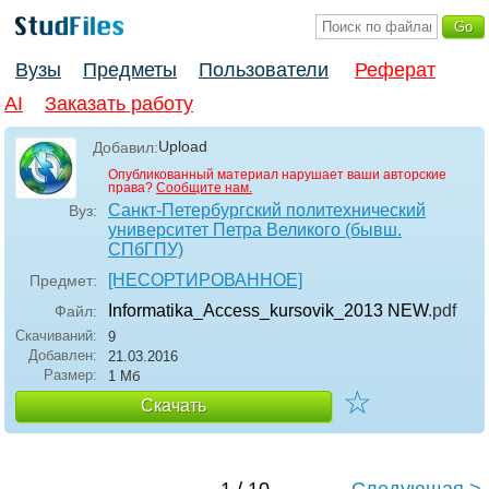
Вузы
Предметы
Пользователи
Реферат
AI
Заказать работу
Upload
Добавил:
Опубликованный материал нарушает ваши авторские
права?
Сообщите нам.
Санкт-Петербургский политехнический
Вуз:
университет Петра Великого (бывш.
СПбГПУ)
[НЕСОРТИРОВАННОЕ]
Предмет:
Informatika_Access_kursovik_2013 NEW
.pdf
Файл:
Скачиваний:
9
Добавлен:
21.03.2016
Размер:
1 Мб
☆
Скачать