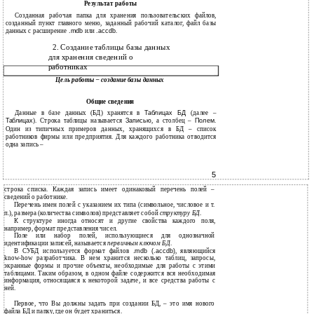
Результат работы
Созданная рабочая папка для хранения пользовательских файлов,
созданный пункт главного меню, заданный рабочий каталог, файл базы
данных с расширение
.mdb
или
.accdb
.
2. Создание таблицы базы данных
для хранения сведений о
работниках
Цель работы – создание базы данных
Общие сведения
Данные в базе данных (БД) хранятся в
Таблицах БД
(далее –
Таблицах
). Строка таблицы называется
Записью
, а столбец –
Полем
.
Один из типичных примеров данных, хранящихся в БД – список
работников фирмы или предприятия. Для каждого работника отводится
одна запись –
5
строка списка. Каждая запись имеет одинаковый перечень полей –
сведений о работнике.
Перечень имен полей с указанием их типа (символьное, числовое и т.
п.), размера (количества символов) представляет собой
структуру БД
.
К структуре иногда относят и другие свойства каждого поля,
например, формат представления чисел.
Поле или набор полей, использующиеся для однозначной
идентификации записей, называется
первичным ключом БД
.
В СУБД используется формат файлов
.mdb (.accdb)
, являющийся
know-how разработчика. В нем хранится несколько таблиц, запросы,
экранные формы и прочие объекты, необходимые для работы с этими
таблицами. Таким образом, в одном файле содержится вся необходимая
информация, относящаяся к некоторой задаче, и все средства работы с
ней.
Первое, что Вы должны задать при создании БД, – это имя нового
файла БД и папку, где он будет храниться.