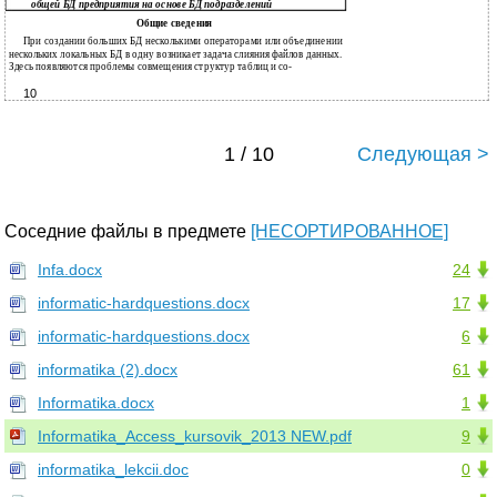
общей БД предприятия на основе БД подразделений
Общие сведения
При создании больших БД несколькими операторами или объединении
нескольких локальных БД в одну возникает задача слияния файлов данных.
Здесь появляются проблемы совмещения структур таблиц и со-
10
1 / 10
Следующая >
Соседние файлы в предмете
[НЕСОРТИРОВАННОЕ]
Infa.docx
24
informatic-hardquestions.docx
17
informatic-hardquestions.docx
6
informatika (2).docx
61
Informatika.docx
1
Informatika_Access_kursovik_2013 NEW.pdf
9
informatika_lekcii.doc
0