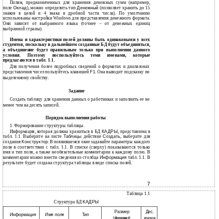
Полям, предназначенных для хранения денежных сумм (например,
поле
Оклад
), можно определить тип
Денежный
(позволяет хранить до 15
знаков в целой и 4 знака в дробной части числа). По умолчанию
использованы настройки Windows для представления денежного формата.
Они зависят от выбранного языка (точнее – от денежных единиц
выбранной страны).
Имена и характеристики полей должны быть одинаковыми у всех
студентов, поскольку в дальнейшем созданные БД будут объединяться,
а объединение будет правильным только при выполнении данного
условия. Поэтому воспользуйтесь теми именами, которые
предлагаются в табл. 1.1.
Для получения более подробных сведений о форматах и диапазонах
представления чисел пользуйтесь клавишей
F1
. Она выводит подсказку по
выделенному свойству.
Задание
Создать таблицу для хранения данных о работниках и заполнить ее не
менее чем на десять записей.
Порядок выполнения работы
1. Формирование структуры таблицы.
Информация, которая должна храниться в БД
КАДРЫ
, представлена в
табл. 1.1. Выберите на листе
Таблицы
действие
Создать
, выберите для
создания
Конструктор
. В появившемся окне задавайте параметры каждого
поля в соответствии с табл. 1.1. В списке (сверху) показываются только
имя и тип поля, а также необязательные комментарии к каждому полю. В
комментарии можно внести сведения из столбца
Информация
табл. 1.1. В
результате будет создана структура таблицы в виде списка полей.
7
Таблица 1.1
Структура БД
КАДРЫ
Размер
Дес.
Информация
Имя поля
Тип
(
формат
)
знаков