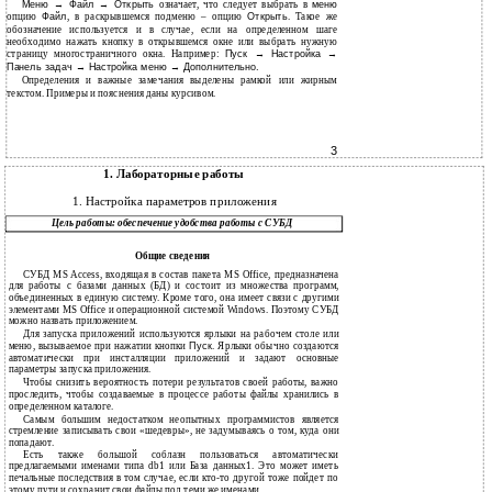
Меню → Файл → Открыть
означает, что следует выбрать в
меню
опцию
Файл
, в раскрывшемся подменю – опцию
Открыть
. Такое же
обозначение используется и в случае, если на определенном шаге
необходимо нажать кнопку в открывшемся окне или выбрать нужную
страницу многостраничного окна. Например:
Пуск → Настройка →
Панель задач → Настройка меню → Дополнительно.
Определения и важные замечания выделены рамкой или жирным
текстом. Примеры и пояснения даны курсивом.
3
1.
Лабораторные работы
1.
Настройка параметров приложения
Цель работы: обеспечение удобства работы с СУБД
Общие сведения
СУБД MS Access, входящая в состав пакета MS Office, предназначена
для работы с базами данных (БД) и состоит из множества программ,
объединенных в единую систему. Кроме того, она имеет связи с другими
элементами MS Office и операционной системой Windows. Поэтому СУБД
можно назвать приложением.
Для запуска приложений используются ярлыки на рабочем столе или
меню, вызываемое при нажатии кнопки
Пуск
. Ярлыки обычно создаются
автоматически при инсталляции приложений и задают основные
параметры запуска приложения.
Чтобы снизить вероятность потери результатов своей работы, важно
проследить, чтобы создаваемые в процессе работы файлы хранились в
определенном каталоге.
Самым большим недостатком неопытных программистов является
стремление записывать свои «шедевры», не задумываясь о том, куда они
попадают.
Есть также большой соблазн пользоваться автоматически
предлагаемыми именами типа db1 или База данных1. Это может иметь
печальные последствия в том случае, если кто-то другой тоже пойдет по
этому пути и сохранит свои файлы под теми же именами.