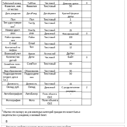
Табельный номер
ТабНом
Числовой
0
Длинное целое
Фамилия, имя,
Фамилия
Текстовый
50
отчество
Дата рождения
ДатаРожд
Дата/время
Краткий формат
даты
Пол
Пол
Текстовый
1
Тип удостовере-
ТипУд
Текстовый
25
1
ния
Номер удост.
НомУд
Текстовый
25
ИНН
ИНН
Денежный
0
Фиксированный
Район прожива-
Район
Текстовый
100
ния
E-mail
Email
Текстовый
50
Тел
Контактный те-
Текстовый
12
лефон
Воинский учет
Да/Нет
Армия
Логический
Количество
Дети
Байт
Числовой
0
детей
СемПол
Текстовый
50
Семейное поло-
жение
Вид образования
Образование
Текстовый
50
Подразделение
Подразделе-
Текстовый
50
(отдел, цех и
ние
т.п.)
Должность
Должность
Текстовый
15
Оклад, руб.
Оклад
Денежный
С разделителями
2
разрядов
Автобиография
АвтоБиогр
-
Поле объекта
OLE
Фотография
Фото
Поле объекта
-
OLE
1
Обычно это паспорт, но для некоторых категорий граждан это может быть и
свидетельство о рождении, и военный билет.
8
Детально свойства каждого поля задаются в окне свойств.