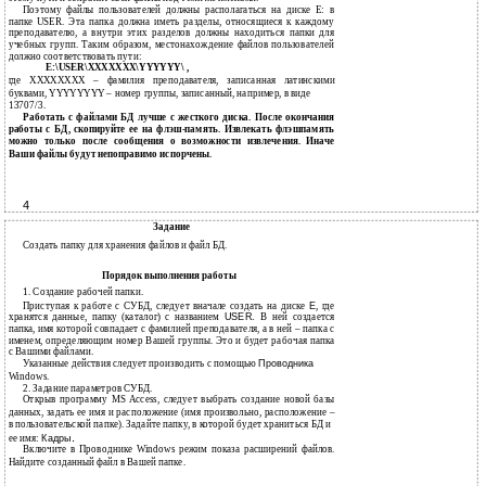
Поэтому файлы пользователей должны располагаться на диске E: в
папке USER. Эта папка должна иметь разделы, относящиеся к каждому
преподавателю, а внутри этих разделов должны находиться папки для
учебных групп. Таким образом, местонахождение файлов пользователей
должно соответствовать пути:
E:\USER\XXXXXXX\YYYYYY\ ,
где XXXXXXXX – фамилия преподавателя, записанная латинскими
буквами, YYYYYYYY – номер группы, записанный, например, в виде
13707/3.
Работать с файлами БД лучше с жесткого диска. После окончания
работы с БД, скопируйте ее на флэш-память. Извлекать флэшпамять
можно только после сообщения о возможности извлечения. Иначе
Ваши файлы будут непоправимо испорчены.
4
Задание
Создать папку для хранения файлов и файл БД.
Порядок выполнения работы
1. Создание рабочей папки.
Приступая к работе с СУБД, следует вначале создать на диске
E
, где
хранятся данные, папку (каталог) с названием
USER.
В ней создается
папка, имя которой совпадает с фамилией преподавателя, а в ней – папка с
именем, определяющим номер Вашей группы. Это и будет рабочая папка
с Вашими файлами.
Указанные действия следует производить с помощью
Проводника
Windows.
2. Задание параметров СУБД.
Открыв программу MS Access, следует выбрать создание новой базы
данных, задать ее имя и расположение (имя произвольно, расположение –
в пользовательской папке). Задайте папку, в которой будет храниться БД и
.
ее имя:
Кадры
Включите в Проводнике Windows режим показа расширений файлов.
Найдите созданный файл в Вашей папке.