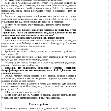
Поле можно удалить, выделив всю строку его описания щелчком по
серому квадрату, расположенному слева от поля (аналогично выделяется
вся строка таблицы в Excel), и нажав клавишу
Delete
. Для изменения
порядка следования полей перетащите строку с описанием поля на
нужное место.
Выделить сразу несколько полей можно, если щелкать по их серым
квадратам, удерживая нажатой клавишу
Ctrl
или
Shift,
точно так же, как
это делается при выделении нескольких файлов в Проводнике.
После того, как работа будет завершена, назовите новую таблицу
КАДРЫ.
Внимание. При первом сохранении созданной таблицы Вам будет
задан вопрос, нужно ли автоматически создавать ключевое поле? На
данном этапе задавать ключевые поля не следует!
Не следует также задавать значения непонятных свойств.
Для того, чтобы внести изменения в структуру таблицы, ее следует
выделить на листе
Таблицы
и нажать кнопку
Конструктор
. Вы снова
окажетесь в Конструкторе данной таблицы.
3. Заполнение данными.
Требуется заполнить таблицу данными о нескольких работниках
(десять записей).
Автобиографию достаточно сделать одну, вставив в поле
АвтоБиогр
файл, созданный в любом текстовом редакторе.
«Фотографию» можно создать и в любом графическом редакторе,
например
Paint
, или найти в Интернет.
Внимание. Не увлекайтесь множеством богатых событиями
биографий и крупных высококачественных фото. Файл БД может стать
слишком большим.
Открыв таблицу, можно вносить в нее данные. Приемы работы в
основном интуитивны и аналогичны работе с другими приложениями, но
имеются некоторые особенности.
В поле Пол должны находиться только два значения. Для создания
списка значений поля
Пол
следует установить свойства этого поля
согласно рис. 1.1.
4. Корректировка и дополнение БД.
После окончания работы удалите из таблицы лишние незаполненные
строки. Эти действия можно производить, открыв таблицу.
Результат работы
Заполненная данными таблица в базе данных на 10 записей; точное