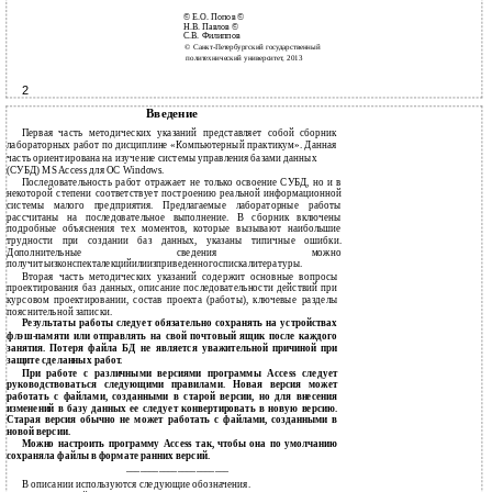
© Е.О. Попов ©
Н.В. Павлов ©
С.В. Филиппов
© Санкт-Петербургский государственный
политехнический университет, 2013
2
Введение
Первая часть методических указаний представляет собой сборник
лабораторных работ по дисциплине «Компьютерный практикум». Данная
часть ориентирована на изучение системы управления базами данных
(СУБД) MS Access для ОС Windows.
Последовательность работ отражает не только освоение СУБД, но и в
некоторой степени соответствует построению реальной информационной
системы малого предприятия. Предлагаемые лабораторные работы
рассчитаны на последовательное выполнение. В сборник включены
подробные объяснения тех моментов, которые вызывают наибольшие
трудности при создании баз данных, указаны типичные ошибки.
Дополнительные сведения можно
получитьизконспекталекцийилиизприведенногоспискалитературы.
Вторая часть методических указаний содержит основные вопросы
проектирования баз данных, описание последовательности действий при
курсовом проектировании, состав проекта (работы), ключевые разделы
пояснительной записки.
Результаты работы следует обязательно сохранять на устройствах
флэш-памяти или отправлять на свой почтовый ящик после каждого
занятия. Потеря файла БД не является уважительной причиной при
защите сделанных работ.
При работе с различными версиями программы Access следует
руководствоваться следующими правилами. Новая версия может
работать с файлами, созданными в старой версии, но для внесения
изменений в базу данных ее следует конвертировать в новую версию.
Старая версия обычно не может работать с файлами, созданными в
новой версии.
Можно настроить программу Access так, чтобы она по умолчанию
сохраняла файлы в формате ранних версий.
______________________
В описании используются следующие обозначения.