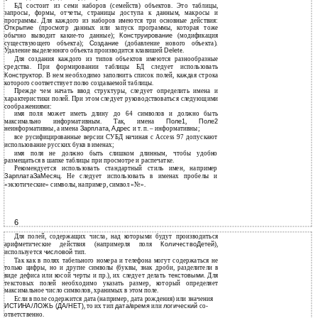
БД состоит из семи наборов (семейств) объектов. Это таблицы,
запросы, формы, отчеты, страницы доступа к данным, макросы и
программы. Для каждого из наборов имеются три основные действия:
Открытие
(просмотр данных или запуск программы, которая тоже
обычно выводит какие-то данные);
Конструирование
(модификация
существующего объекта);
Создание
(добавление нового объекта)
.
Удаление выделенного объекта производится клавишей
Delete
.
Для создания каждого из типов объектов имеются разнообразные
средства. При формировании таблицы БД следует использовать
Конструктор
. В нем необходимо заполнить список полей, каждая строка
которого соответствует полю создаваемой таблицы.
Прежде чем начать ввод структуры, следует определить имена и
характеристики полей. При этом следует руководствоваться следующими
соображениями:
имя поля может иметь длину до 64 символов и должно быть
максимально информативным. Так, имена
Поле1
,
Поле2
неинформативны, а имена
Зарплата
,
Адрес
и т. п. – информативны;
все русифицированные версии СУБД начиная с Access 97 допускают
использование русских букв в именах;
имя поля не должно быть слишком длинным, чтобы удобно
размещаться в шапке таблицы при просмотре и распечатке.
Рекомендуется использовать стандартный стиль имен, например
ЗарплатаЗаМесяц
. Не следует использовать в именах пробелы и
«экзотические» символы, например, символ «№».
6
Для полей, содержащих числа, над которыми будут производиться
арифметические действия (напримерля поля
КоличествоДетей
),
используется
числовой
тип.
Так как в полях табельного номера и телефона могут содержаться не
только цифры, но и другие символы (буквы, знак дроби, разделители в
виде дефиса или косой черты и пр.), их следует делать
текстовыми
. Для
текстовых полей необходимо указать размер, который определяет
максимальное число символов, хранимых в этом поле.
Если в поле содержится дата (например, дата рождения) или значения
ИСТИНА/ЛОЖЬ (ДА/НЕТ)
, то их тип
дата/время
или
логический
со-
ответственно.