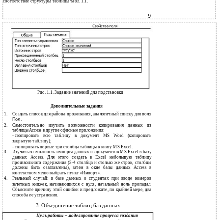
соответствие структуры таблицы табл. 1.1.
9
Рис. 1.1. Задание значений для подстановки
Дополнительные задания
1.
Создать список для района проживания, аналогичный списку для поля
Пол
.
2.
Самостоятельно изучить возможности копирования данных из
таблицыAccess в другие офисные приложения:
-
скопировать всю таблицу в документ MS Word (копировать
закрытую таблицу);
-
скопировать первые три столбца таблицы в книгу MS Excel.
3.
Изучить возможность импорта данных из документов MS Excel в базу
данных Access. Для этого создать в Excel небольшую таблицу
произвольного содержания
(3-4 столбца и столько же строк, столбцы
должны быть озаглавлены), затем в окне базы данных Access в
контекстном меню выбрать пункт «Импорт».
4.
Реальный случай: в базе данных о студентах при вводе номеров
зачетных книжек, начинающихся с нуля, начальный ноль пропадал.
Объясните причину этой ошибки и предложите, по крайней мере, два
способа ее устранения.
3. Объединение таблиц баз данных
Цель работы – моделирование процесса создания