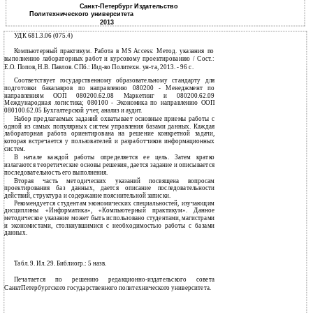
Санкт-Петербург Издательство
Политехнического университета
2013
УДК 681.3.06 (075.4)
Компьютерный практикум. Работа в MS Access: Метод. указания по
выполнению лабораторных работ и курсовому проектированию / Сост.:
Е.О. Попов, Н.В. Павлов. СПб.: Изд-во Политехн. ун-та, 2013. - 96 с.
Соответствует государственному образовательному стандарту для
подготовки бакалавров по направлению 080200 - Менеджмент по
направлениям ООП 080200.62.08 Маркетинг и 080200.62.09
Международная логистика; 080100 - Экономика по направлению ООП
080100.62.05 Бухгалтерской учет, анализ и аудит.
Набор предлагаемых заданий охватывает основные приемы работы с
одной из самых популярных систем управления базами данных. Каждая
лабораторная работа ориентирована на решение конкретной задачи,
которая встречается у пользователей и разработчиков информационных
систем.
В начале каждой работы определяется ее цель. Затем кратко
излагаются теоретические основы решения, дается задание и описывается
последовательность его выполнения.
Вторая часть методических указаний посвящена вопросам
проектирования баз данных, дается описание последовательности
действий, структура и содержание пояснительной записки.
Рекомендуется студентам экономических специальностей, изучающим
дисциплины «Информатика», «Компьютерный практикум». Данное
методическое указание может быть использовано студентами, магистрами
и экономистами, столкнувшимися с необходимостью работы с базами
данных.
Табл. 9. Ил. 29. Библиогр.: 5 назв.
Печатается по решению редакционно-издательского совета
СанктПетербургского государственного политехнического университета.