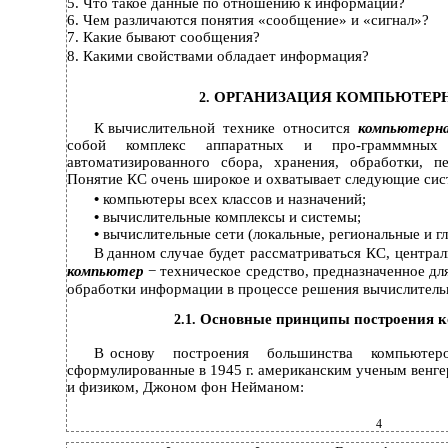
5.
Что такое данные по отношению к информации?
6.
Чем различаются понятия «сообщение» и «сигнал»?
7.
Какие бывают сообщения?
8.
Какими свойствами обладает информация?
ОРГАНИЗАЦИЯ КОМПЬЮТЕР
2.
К
вычислительной технике относится
компьютер
собой комплекс аппаратных и про-грамммных 
автоматизированного сбора, хранения, обработки, 
Понятие КС очень широкое и охватывает следующие сис
•
компьютеры всех классов и назначений;
•
вычислительные комплексы и системы;
•
вычислительные сети (локальные, региональные и гл
В
данном случае будет рассматриваться КС, центра
компьютер
− техническое средство, предназначенное дл
обработки информации в процессе решения вычислитель
Основные принципы построения к
2.1.
В
основу построения большинства компьюте
сформулированные в 1945 г. американским ученым венг
и физиком, Джоном фон Нейманом:
4