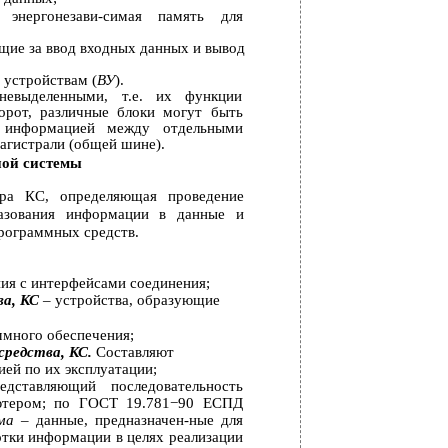
−
энергонезави-симая
память для
ие за ввод входных данных и вывод
м
устройствам (
ВУ
).
евыделенными, т.е. их функции
орот, различные блоки могут быть
 информацией между отдельными
агистрали (общей шине).
ной системы
ура КС, определяющая проведение
азования информации в данные и
рограммных средств.
ния с интерфейсами соединения;
ва, КС
– устройства, образующие
ммного обеспечения;
средства, КС.
Составляют
ей по их эксплуатации;
ставляющий последовательность
ьютером; по ГОСТ 19.781−90 ЕСПД
мма
– данные, предназначен-ные для
тки информации в целях реализации