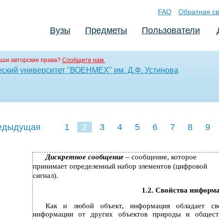
FAQ
Обратная св
Вузы
Предметы
Пользователи
аши авторские права?
Сообщите нам.
еский университет "ВОЕНМЕХ" им. Д.Ф. Устинова
едыдущая
1
2
3
4
5
6
7
8
9
Дискретное сообщение
– сообщение, которое
принимает определенный набор элементов (цифровой
сигнал).
1.2. Свойства информ
Как и любой объект, информация обладает св
информации от других объектов природы и обществ