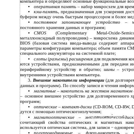
компьютера и определяют основные функциональные воз
•
оперативная память
– набор микросхем для вре
•
кэш-память
, предназначенная для ускорения дос
буфером между очень быстрым процессором и более мед
•
постоянное запоминающее устройство
– м
постоянного хранения данных и программ;
•
CMOS
(Complementary Metal-Oxide-Sem
металлооксидный полупроводник) – микросхема динами
BIOS (базовая система ввода-вывода содержит аппа
параметры конфигурации компьютера; объем памяти CMO
специального аккумулятора на системной плате;
•
слоты
(
разъемы
)
расширения
для подключения кон
ются устройствами, предназначенными для передачи и
периферийному устройству и обратно;
шины
– устро
внутренними устройствами компьютера.
3.
Внешние накопители информации
(для долговр
данных и программ). По способу записи и чтения инфо
•
магнитные
–
накопитель на жестком магнитном
–
основное внешнее устройство для долговременного 
программ;
•
оптические –
компакт-диски
(CD-ROM, CD-RW, D
дутся с помощью оптическогоизлучения;
•
магнитооптические – м
ди
сочетающий свойства оптических и магнитных нако
используется оптическая система, для записи − одноврем
•
полупроводниковые
– флеш-накопитель – ра