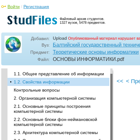
Войти
/
Регистрация
Файловый архив студентов.
1327 вузов, 5478 предметов.
Upload
Добавил:
Опубликованный материал нарушает в
Балтийский государственный технич
Вуз:
Теоретические основы информатики
Предмет:
ОСНОВЫ ИНФОРМАТИКИ
.pdf
Файл:
•
1. Информатика как наука
1.1. Общее представление об информации
<<
< Пр
•
1.2. Свойства информации
Контрольные вопросы
2. Организация компьютерной системы
2.1. Основные принципы построения
компьютерной системы
2.2. Основные блоки фон-неймановской
компьютерной системы
2.3. Архитектура компьютерной системы