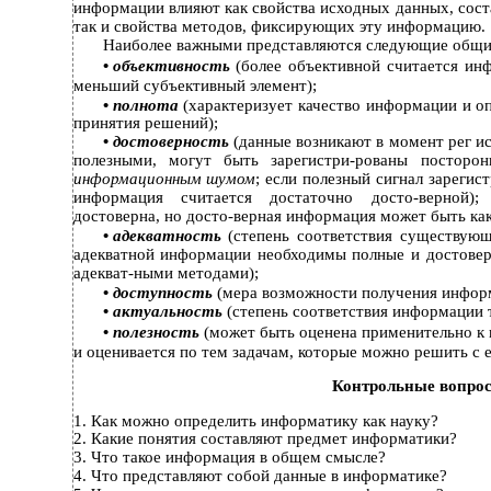
информации влияют как свойства исходных данных, сос
так и свойства методов, фиксирующих эту информацию.
Наиболее важными представляются следующие общие
•
объективность
(более объективной считается ин
меньший субъективный элемент);
•
полнота
(характеризует качество информации и о
принятия решений);
•
достоверность
(данные возникают в момент рег ис
полезными, могут быть зарегистри-рованы посторон
информационным шумом
; если полезный сигнал зарегис
информация считается достаточно досто-верной);
достоверна, но досто-верная информация может быть как
•
адекватность
(степень соответствия существую
адекватной информации необходимы полные и достове
адекват-ными методами);
•
доступность
(мера возможности получения инфор
•
актуальность
(степень соответствия информации
•
полезность
(может быть оценена применительно к
и оценивается по тем задачам, которые можно решить с 
Контрольные вопро
1.
Как можно определить информатику как науку?
2.
Какие понятия составляют предмет информатики?
3.
Что такое информация в общем смысле?
4.
Что представляют собой данные в информатике?