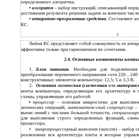
определенного алгоритма;
•
алгоритм
– набор инструкций, описывающий поряд
достижения результата решения задачи за конечное число
•
аппаратно-программные
средства.
Составляют ап
КС.
5
Любая КС представляет собой совокупность ее аппа
эффективна только при гармоничном их сочетании.
Основные компоненты компь
2.4.
1.
Блок питания.
Необходим для подключения
преобразование переменного напряжения сети 220…240 
конструктивных элементов компьютера: 12,5; 5 и 3,3 В.
2.
Основная логическая
(
системная
или
материнс
ненты компьютера, определяющие его архитектуру и 
схемы, управляющие его работой:
•
процессор
– основная микросхема для выполнен
логических операций,
математиче-ский
сопроцессор
–
вычис-лений с числами большой точности,
специализи
для выполнения строго определенных функций, снима
процессора;
•
микропроцессорный комплект
(
чипсет
) – набор 
реализована вся архитектура платы и которые управл