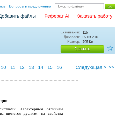
язь
Вопросы и предложения
Добавить файлы
Реферат AI
Заказать работу
Скачиваний:
115
Добавлен:
09.03.2016
Размер:
705 Кб
☆
Скачать
10
11
12
13
14
15
16
Следующая >
>>
ации
ойствами. Характерным отличием
а является дуализм: на свойства