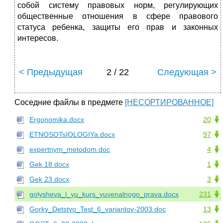
собой систему правовых норм, регулирующих
общественные отношения в сфере правового
статуса ребенка, защиты его прав и законных
интересов.
< Предыдущая
2 / 22
Следующая >
Соседние файлы в предмете
[НЕСОРТИРОВАННОЕ]
Ergonomika.docx
20
ETNOSOTsIOLOGIYa.docx
97
expertnym_metodom.doc
4
Gek 18.docx
1
Gek 23.docx
3
golysheva_l_yu_kurs_yuvenalnogo_prava.docx
231
Gorky_Detstvo_Test_6_variantov-2003.doc
13