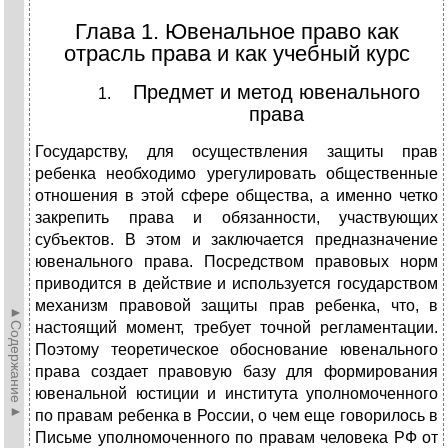
Глава 1. Ювенальное право как
отрасль права и как учебный курс
Предмет и метод ювенального
права
Государству, для осуществления защиты прав
ребенка необходимо урегулировать общественные
отношения в этой сфере общества, а именно четко
закрепить права и обязанности, участвующих
субъектов. В этом и заключается предназначение
ювенального права. Посредством правовых норм
приводится в действие и используется государством
механизм правовой защиты прав ребенка, что, в
►Содержание►
настоящий момент, требует точной регламентации.
Поэтому теоретическое обоснование ювенального
права создает правовую базу для формирования
ювенальной юстиции и института уполномоченного
по правам ребенка в России, о чем еще говорилось в
Письме уполномоченного по правам человека РФ от