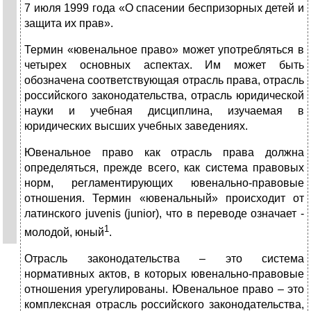
7 июля 1999 года «О спасении беспризорных детей и
защита их прав».
Термин «ювенальное право» может употребляться в
четырех основных аспектах. Им может быть
обозначена соответствующая отрасль права, отрасль
российского законодательства, отрасль юридической
науки и учебная дисциплина, изучаемая в
юридических высших учебных заведениях.
Ювенальное право как отрасль права должна
определяться, прежде всего, как система правовых
норм, регламентирующих ювенально-правовые
отношения. Термин «ювенальный» происходит от
латинского juvenis (junior), что в переводе означает -
1
молодой, юный
.
Отрасль законодательства – это система
нормативных актов, в которых ювенально-правовые
отношения урегулированы. Ювенальное право – это
комплексная отрасль российского законодательства,