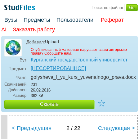
Вузы
Предметы
Пользователи
Реферат
AI
Заказать работу
Upload
Добавил:
Опубликованный материал нарушает ваши авторские
права?
Сообщите нам.
Курганский государственный университет
Вуз:
[НЕСОРТИРОВАННОЕ]
Предмет:
golysheva_l_yu_kurs_yuvenalnogo_prava
.docx
Файл:
Скачиваний:
231
Добавлен:
26.02.2016
Размер:
362 Кб
☆
Скачать
< Предыдущая
2 / 22
Следующая >