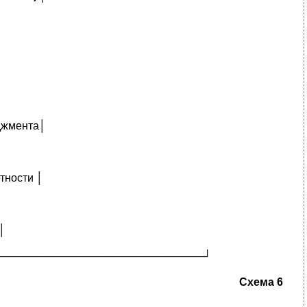
еджмента│
тности │
│
───────────────────────────┘
Схема 6