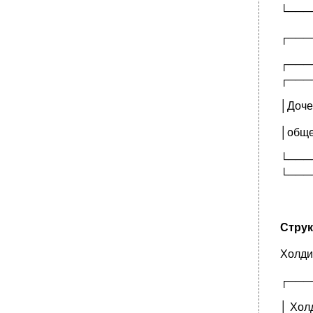
└───
┌───
┌───
┌───
│Доче
│обще
└───
└───
Струк
Холди
┌───
│ Хол