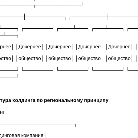
──────────┬─────────────┘
───────┼───────────┐ ┌──────────┼────────
┴────┐ ┌───┴────┐ ┌────┴───┐ ┌───┴────┐ ┌──
─┴───┐
рнее│ │Дочернее│ │Дочернее│ │Дочернее│ │Дочернее│ 
ство│ │общество│ │общество│ │общество│ │общество│ 
─────┘ └────────┘ └────────┘ └────────┘ └──
─────┘
тура холдинга по региональному принципу
нг
──────────────────────┐
динговая компания │