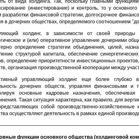
еть от вида холдинга. Так, поскольку главными функци
сирование (инвестирование) и контроль, то у основног
и разработки финансовой стратегии, долгосрочное финан
ия в дочерних обществах, определяемого соотношением "до
ляющий холдинг, в зависимости от своей природы -
егическое и (или) оперативное управление дочерними общ
терно определение стратегии объединения, целей, назн
ление структурой капитала, обеспечение синергетическ
ов, определение приоритетности инвестиционных проектов
тв, организация производственной кооперации между учас
тивный управляющий холдинг еще более глубоко вн
льность дочерних обществ, управляя финансовыми и т
олируя основные кадровые назначения, обеспечивая
инения. Такая ситуация характерна, как правило, для верт
представляющих собой производственно-хозяйственные 
тва осуществляют деятельность в рамках единой производ
─────────────────────────────────────────
овные функции основного общества (холдинговой ко