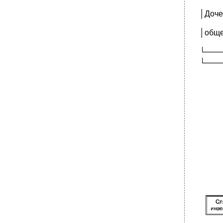
│Доче
│обще
└───
└───