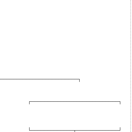
────────────────────────┐
──────────────────────────┐
────────────┬─────────────┘