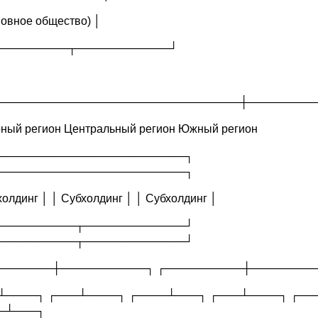
новное общество) │
─────────┬────────────┘
───────────────────────────────┼─────────
ный регион Центральный регион Южный регион
─────────────────────────┐ ┌─
────────────────────────┐
холдинг │ │ Субхолдинг │ │ Субхолдинг │
───────────┬─────────────┘ └─
──────────┬─────────────┘
───────┼───────────┐ ┌──────────┼────────
┴────┐ ┌───┴────┐ ┌────┴───┐ ┌───┴────┐ ┌──
─┴───┐