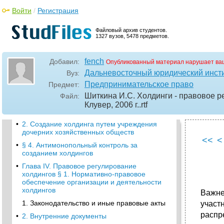
•
Глава III. Способы создания холдингов в
российской предпринимательской практике
Войти
/
Регистрация
§ 1. Общая характеристика способов
создания холдингов
Файловый архив студентов.
•
§ 2. Создание холдинга путем
1327 вузов, 5478 предметов.
приобретения и консолидации пакета акций
(долей участия) в уставном капитале
хозяйственного общества
fench
Добавил:
Опубликованный материал нарушает ва
Дальневосточный юридический инст
Вуз:
•
§ 3. Создание холдинга на базе
имущественного комплекса единой
Предпринимательское право
Предмет:
коммерческой организации
Шиткина И.С. Холдинги - правовое р
Файл:
•
1. Создание холдинга путем реорганизации
Клувер, 2006 г.
.rtf
хозяйственных обществ
•
2. Создание холдинга путем учреждения
дочерних хозяйственных обществ
<<
<
•
§ 4. Антимонопольный контроль за
созданием холдингов
•
Глава IV. Правовое регулирование
холдингов § 1. Нормативно-правовое
обеспечение организации и деятельности
холдингов
Важне
1. Законодательство и иные правовые акты
участ
распр
•
2. Внутренние документы