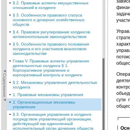
завис
•
§ 2. Правовые аспекты имущественных
финан
отношений в холдинге
задач
•
§ 3. Особенности правового статуса
основного и дочерних хозяйственных
участ
обществ
Управ
•
§ 4. Правовое регулирование холдингов
антимонопольным законодательством
страт
харак
•
§ 5. Особенности правового положения
холдинга и его участников вналоговом
управ
законодательстве
поток
•
Глава V. Правовые аспекты управления
общес
деятельностью холдинга § 1.
Корпоративное управление и
◄Содержание◄
Опера
корпоративный контроль в холдинге
деяте
•
§ 2. Механизмы управления деятельностью
контр
холдинга
объед
•
1. Правовые механизмы управления
сути 
•
2. Организационные механизмы
общес
управления
•
§ 3. Организация управления в холдинге
┌───
посредством управляющей организации,
действующей как единоличный
│
Осн
исполнительный орган дочерних обществ