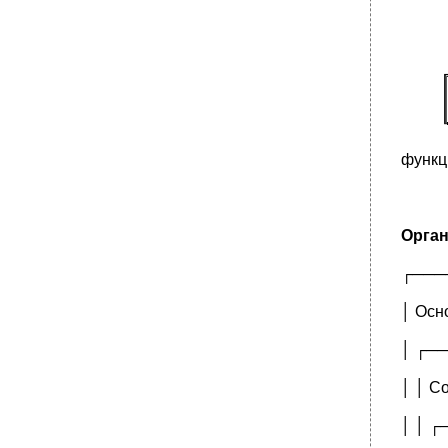
функц
Орган
┌───
│ Осн
│ ┌─
│ │ С
│ │ 