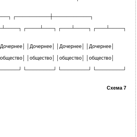
───┐ ┌──────────┼───────────┐
─┴────┐ ┌────┴───┐ ┌───┴────┐ ┌───┴────┐
│Дочернее│ │Дочернее│ │Дочернее│ │Дочернее│
│общество│ │общество│ │общество│ │общество│
──────┘ └────────┘ └────────┘ └────────┘
Схема 7