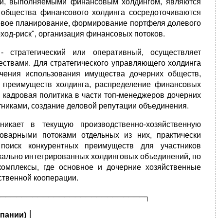
ями, выполняемыми финансовым холдингом, являются
о общества финансового холдинга сосредоточиваются
совое планирование, формирование портфеля долевого
ход-риск", организация финансовых потоков.
 стратегический или оперативный, осуществляет
ествами. Для стратегического управляющего холдинга
ачения использования имущества дочерних обществ,
их преимуществ холдинга, распределение финансовых
, кадровая политика в части топ-менеджеров дочерних
тниками, создание деловой репутации объединения.
икает в текущую производственно-хозяйственную
оварными потоками отдельных из них, практически
 поиск конкурентных преимуществ для участников
икально интегрированных холдинговых объединений, по
комплексы, где основное и дочерние хозяйственные
ственной кооперации.
───────────────────────────┐
мпании)
│