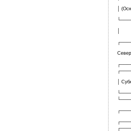
│ (Ос
└───
│
┌───
Север
┌──
┌───
│ Суб
└──
└───
┌───
┌───
┌───