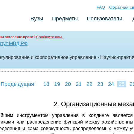
FAQ
Обратная св
Вузы
Предметы
Пользователи
ши авторские права?
Сообщите нам.
итут МВД РФ
егулирование и корпоративное управление - Научно-практич
 Предыдущая
18
19
20
21
22
23
24
25
2
33
34
2. Организационные меха
йшим инструментом управления в холдинге является
никами или распределение функций между хозяйственным
еделения и сама совокупность распределяемых между уч