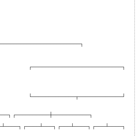
────────────────────────┐
──────────────────────────┐
────────────┬─────────────┘
───┐ ┌──────────┼───────────┐
─┴────┐ ┌────┴───┐ ┌───┴────┐ ┌───┴────┐