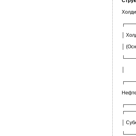
Струк
Холди
┌───
│ Хол
│ (Ос
└───
│
┌───
Нефте
┌──
┌───
│ Суб
└──