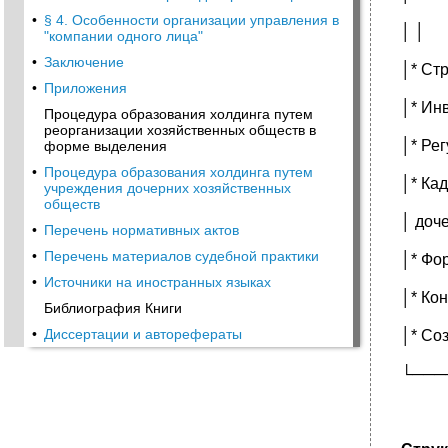
•
§ 4. Особенности организации управления в
│ │
"компании одного лица"
•
Заключение
│* Ст
•
Приложения
│* Ин
Процедура образования холдинга путем
реорганизации хозяйственных обществ в
│* Ре
форме выделения
•
Процедура образования холдинга путем
│* Ка
учреждения дочерних хозяйственных
обществ
│ доч
•
Перечень нормативных актов
•
Перечень материалов судебной практики
│* Фо
•
Источники на иностранных языках
│* Ко
Библиография Книги
•
Диссертации и авторефераты
│* Со
└───