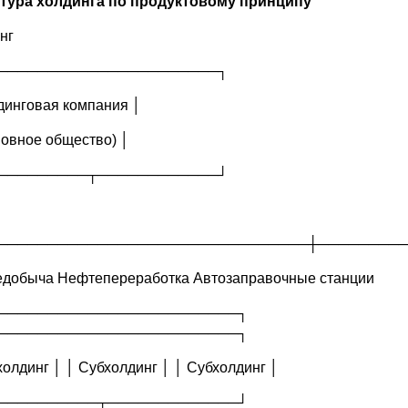
тура холдинга по продуктовому принципу
нг
──────────────────────┐
динговая компания │
новное общество) │
─────────┬────────────┘
───────────────────────────────┼─────────
добыча Нефтепереработка Автозаправочные станции
─────────────────────────┐ ┌─
────────────────────────┐
холдинг │ │ Субхолдинг │ │ Субхолдинг │
───────────┬─────────────┘ └─