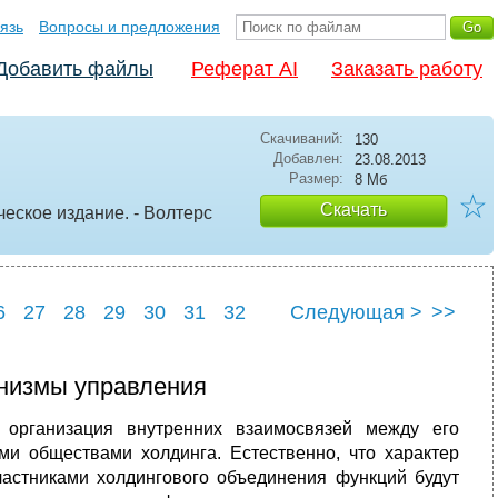
язь
Вопросы и предложения
Добавить файлы
Реферат AI
Заказать работу
Скачиваний:
130
Добавлен:
23.08.2013
Размер:
8 Мб
☆
Скачать
еское издание. - Волтерс
6
27
28
29
30
31
32
Следующая >
>>
низмы управления
 организация внутренних взаимосвязей между его
и обществами холдинга. Естественно, что характер
астниками холдингового объединения функций будут