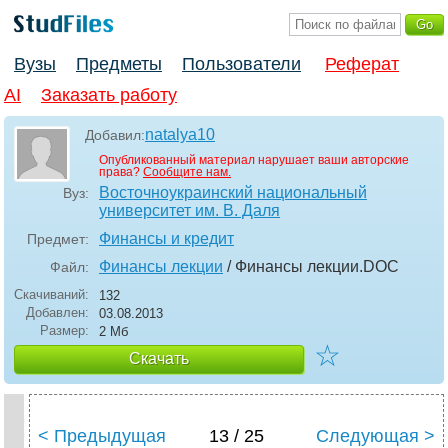
Вузы
Предметы
Пользователи
Реферат
AI
Заказать работу
natalya10
Добавил:
Опубликованный материал нарушает ваши авторские
права?
Сообщите нам.
Восточноукраинский национальный
Вуз:
университет им. В. Даля
Финансы и кредит
Предмет:
Финансы лекции
/ Финансы лекции
.DOC
Файл:
Скачиваний:
132
Добавлен:
03.08.2013
Размер:
2 Мб
☆
Скачать
< Предыдущая
13 / 25
Следующая >