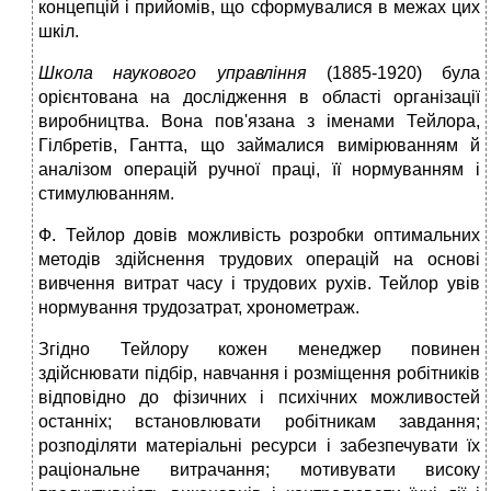
концепцій і прийомів, що сформувалися в межах цих
шкіл.
Школа наукового управління
(1885-1920) була
орієнтована на дослідження в області організації
виробництва. Вона пов'язана з іменами Тейлора,
Гілбретів, Гантта, що займалися вимірюванням й
аналізом операцій ручної праці, її нормуванням і
стимулюванням.
Ф. Тейлор довів можливість розробки оптимальних
методів здійснення трудових операцій на основі
вивчення витрат часу і трудових рухів. Тейлор увів
нормування трудозатрат, хронометраж.
Згідно Тейлору кожен менеджер повинен
здійснювати підбір, навчання і розміщення робітників
відповідно до фізичних і психічних можливостей
останніх; встановлювати робітникам завдання;
розподіляти матеріальні ресурси і забезпечувати їх
раціональне витрачання; мотивувати високу