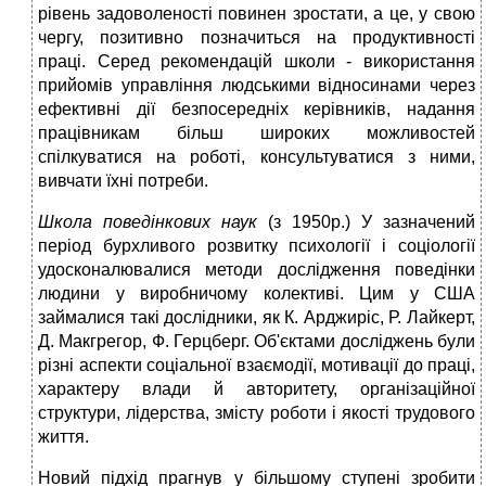
рівень задоволеності повинен зростати, а це, у свою
чергу, позитивно позначиться на продуктивності
праці. Серед рекомендацій школи - використання
прийомів управління людськими відносинами через
ефективні дії безпосередніх керівників, надання
працівникам більш широких можливостей
спілкуватися на роботі, консультуватися з ними,
вивчати їхні потреби.
Школа поведінкових наук
(з 1950р.) У зазначений
період бурхливого розвитку психології і соціології
удосконалювалися методи дослідження поведінки
людини у виробничому колективі. Цим у США
займалися такі дослідники, як К. Арджиріс, Р. Лайкерт,
Д. Макгрегор, Ф. Герцберг. Об'єктами досліджень були
різні аспекти соціальної взаємодії, мотивації до праці,
характеру влади й авторитету, організаційної
структури, лідерства, змісту роботи і якості трудового
життя.
Новий підхід прагнув у більшому ступені зробити