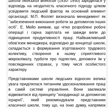
Школа людських відносин
(1930- 1950) зародилася у
відповідь на нездатність класичного підходу цілком
усвідомити людський фактор як основний елемент
організації. М.П. Фоллет визначала менеджмент як
"забезпечення виконання роботи за допомогою інших
осіб". Е. Мейо виявив, що чітко розроблені робочі
операції і гарна зарплата не завжди вели до
підвищення продуктивності праці. Найважливіший
обов'язок менеджера, відповідно до концепції школи,
складається з формування згуртованого трудового
колективу, створення в ньому сприятливого
мікроклімату, турботи про підлеглих, допомоги їм у
повсякденних справах, у тому числі особистого
характеру.
Представниками школи людських відносин велика
увага приділялася питанням удосконалювання праці
в самій системі управління. Вони закликали
відмовитися від принципу "координації за допомогою
ієрархії", який рекомендували представники
класичної школи, тому що, на їхню думку, напрямок