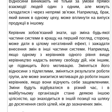
Відносини виникають не тільки за умови прямої
взаємодії людей один з одним, але можуть
складатися і через непрямі зв'язки. Наприклад, брак,
який виник в одному цеху, може вплинути на випуск
продукції в іншому.
Керівник зобов'язаний знати, що зміна будь-якої
частини системи в кращу, на перший погляд, сторону,
може дати в цілому негативний ефект, і зажадати
внесення змін в інші частини системи. Наприклад,
якщо одному з керівників одного рівня вище
керівництво надасть велику свободу дій, ніж іншим,
це підвищить його мотивацію. Зміняться його
відносини з підлеглими, зміняться результати роботи
групи, але може знизитися мотивація до роботи інших
керівників, якщо вони відчують себе защемленими.
Зміни будуть відбуватися в різний час, і в
майбутньому організація стане деякою іншою
цілісністю, що знаходиться в іншій позиції на шляху
до досягнення своїх цілей, ніж до зазначених змін.