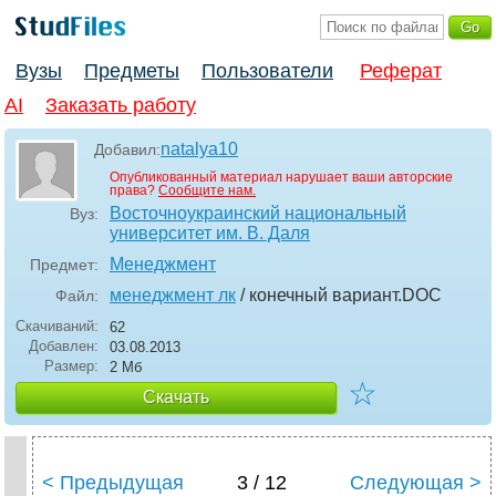
Вузы
Предметы
Пользователи
Реферат
AI
Заказать работу
natalya10
Добавил:
Опубликованный материал нарушает ваши авторские
права?
Сообщите нам.
Восточноукраинский национальный
Вуз:
университет им. В. Даля
Менеджмент
Предмет:
менеджмент лк
/ конечный вариант
.DOC
Файл:
Скачиваний:
62
Добавлен:
03.08.2013
Размер:
2 Мб
☆
Скачать
< Предыдущая
3 / 12
Следующая >