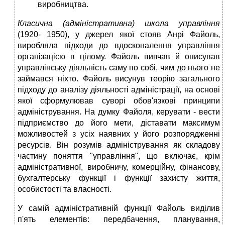
виробництва.
Класична (адміністративна) школа управління
(1920- 1950), у джерел якої стояв Анрі Файоль,
виробляла підходи до вдосконалення управління
організацією в цілому. Файоль вивчав й описував
управлінську діяльність саму по собі, чим до нього не
займався ніхто. Файоль висунув теорію загального
підходу до аналізу діяльності адміністрації, на основі
якої сформулював суворі обов'язкові принципи
адміністрування. На думку Файоля, керувати - вести
підприємство до його мети, діставати максимум
можливостей з усіх наявних у його розпорядженні
ресурсів. Він розумів адміністрування як складову
частину поняття "управління", що включає, крім
адміністративної, виробничу, комерційну, фінансову,
бухгалтерську функції і функції захисту життя,
особистості та власності.
У самій адміністративній функції Файоль виділив
п'ять елементів: передбачення, планування,