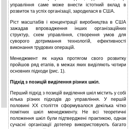
управління саме може внести істотний вклад в
розвиток та успіх організації, зародилася в США.
Ріст масштабів і концентрації виробництва в США
зажадав впровадження інших організаційних
структур, схем управління, створення умов для
суворого дотримання технологій, ефективності
виконання трудових операцій.
Менеджмент як наука протягом свого розвитку
пройшов ряд етапів, в межах яких виділяють чотири
основних підходи (рис. 1).
Підхід з позицій виділення різних шкіл.
Перший підхід з позицій виділення шкіл містить у собі
кілька різних підходів до управління. У першій
половині XX століття сформувалося декілька чітко
помітних шкіл менеджменту. Не всі теоретичні
положення шкіл були підтверджені практикою, однак
сучасні організації дотепер використовують багато