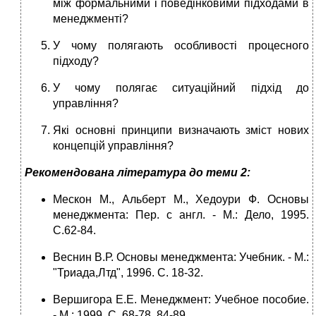
між формальними і поведінковими підходами в
менеджменті?
У чому полягають особливості процесного
підходу?
У чому полягає ситуаційний підхід до
управління?
Які основні принципи визначають зміст нових
концепцій управління?
Рекомендована література до теми 2:
Мескон М., Альберт М., Хедоури Ф. Основы
менеджмента: Пер. с англ. - М.: Дело, 1995.
С.62-84.
Веснин В.Р. Основы менеджмента: Учебник. - М.:
"Триада,Лтд", 1996. С. 18-32.
Вершигора Е.Е. Менеджмент: Учебное пособие.
- М.: 1999. С. 68-78, 84-89.