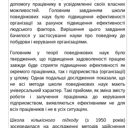
допомогу працівнику в усвідомленні своїх власних
можливостей. Головним завданням школи
поведінкових наук було підвищення ефективності
організації за рахунок підвищення ефективності
людського фактора. Вирішення цього завдання
бачилося у застосуванні науки про поведінку до
побудови і керування організаціями.
Головним у теорії поведінкових наук було
твердження, що підвищення задоволеності працею
завжди буде сприяти підвищенню ефективності як
окремого працівника, так і підприємства (організації)
у цілому. Однак подальші дослідження показали, що
не всі методи школи поведінкових наук мають
універсальний характер. Такі прийоми, як зміна змісту
роботи і залучення працівника до керування
підприємством, виявляються ефективними не для
всіх працівників і не в усіх ситуаціях.
Школа кількісного підходу
(з 1950 років)
зосередилася на дослідженні методів здійснення