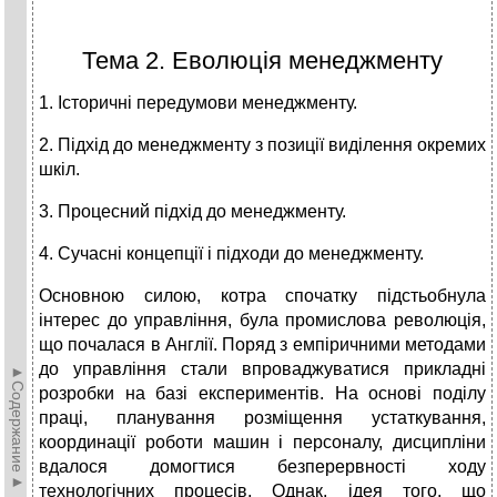
Тема 2. Еволюція менеджменту
1. Історичні передумови менеджменту.
2. Підхід до менеджменту з позиції виділення окремих
шкіл.
3. Процесний підхід до менеджменту.
4. Сучасні концепції і підходи до менеджменту.
Основною силою, котра спочатку підстьобнула
інтерес до управління, була промислова революція,
що почалася в Англії. Поряд з емпіричними методами
до управління стали впроваджуватися прикладні
►Содержание►
розробки на базі експериментів. На основі поділу
праці, планування розміщення устаткування,
координації роботи машин і персоналу, дисципліни
вдалося домогтися безперервності ходу
технологічних процесів. Однак, ідея того, що