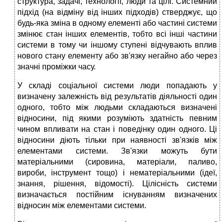
структура, задачі, технології, люди та цілі. Системний
підхід (на відміну від інших підходів) стверджує, що
будь-яка зміна в одному елементі або частині системи
змінює стан інших елементів, тобто всі інші частини
системи в тому чи іншому ступені відчувають вплив
нового стану елементу або зв'язку негайно або через
значні проміжки часу.
У складі соціальної системи люди попадають у
визначену залежність від результатів діяльності один
одного, тобто між людьми складаються визначені
відносини, під якими розуміють здатність певним
чином впливати на стан і поведінку один одного. Ці
відносини діють тільки при наявності зв'язків між
елементами системи. Зв'язки можуть бути
матеріальними (сировина, матеріали, паливо,
вироби, інструмент тощо) і нематеріальними (ідеї,
знання, рішення, відомості). Цілісність системи
визначається постійним існуванням визначених
відносин між елементами системи.