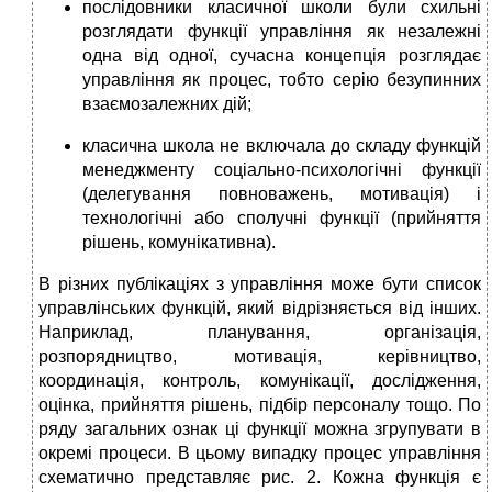
послідовники класичної школи були схильні
розглядати функції управління як незалежні
одна від одної, сучасна концепція розглядає
управління як процес, тобто серію безупинних
взаємозалежних дій;
класична школа не включала до складу функцій
менеджменту соціально-психологічні функції
(делегування повноважень, мотивація) і
технологічні або сполучні функції (прийняття
рішень, комунікативна).
В різних публікаціях з управління може бути список
управлінських функцій, який відрізняється від інших.
Наприклад, планування, організація,
розпорядництво, мотивація, керівництво,
координація, контроль, комунікації, дослідження,
оцінка, прийняття рішень, підбір персоналу тощо. По
ряду загальних ознак ці функції можна згрупувати в
окремі процеси. В цьому випадку процес управління
схематично представляє рис. 2. Кожна функція є