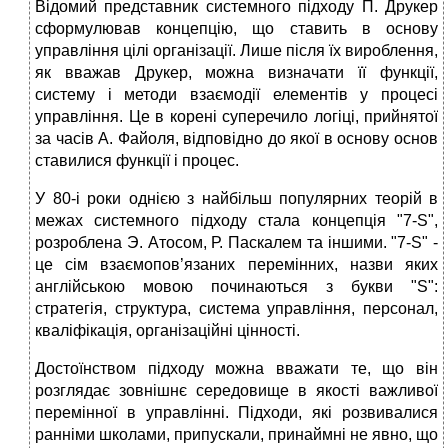
Відомий представник системного підходу П. Друкер
сформулював концепцію, що ставить в основу
управління цілі організації. Лише після їх вироблення,
як вважав Друкер, можна визначати її функції,
систему і методи взаємодії елементів у процесі
управління. Це в корені суперечило логіці, прийнятої
за часів А. Файоля, відповідно до якої в основу основ
ставилися функції і процес.
У 80-і роки однією з найбільш популярних теорій в
межах системного підходу стала концепція "7-S",
розроблена Э. Атосом, Р. Паскалем та іншими. "7-S" -
це сім взаємопов’язаних перемінних, назви яких
англійською мовою починаються з букви "S":
стратегія, структура, система управління, персонал,
кваліфікація, організаційні цінності.
Достоїнством підходу можна вважати те, що він
розглядає зовнішнє середовище в якості важливої
перемінної в управлінні. Підходи, які розвивалися
ранніми школами, припускали, принаймні не явно, що