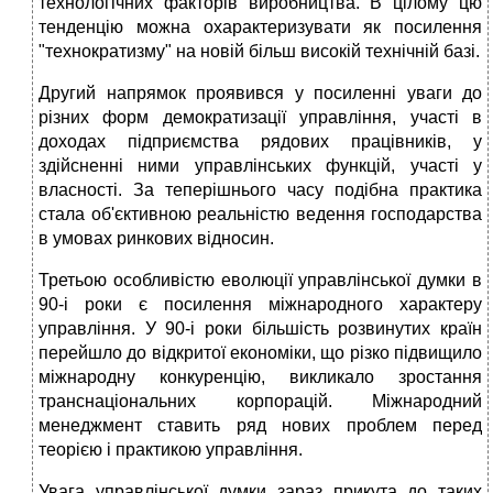
технологічних факторів виробництва. В цілому цю
тенденцію можна охарактеризувати як посилення
"технократизму" на новій більш високій технічній базі.
Другий напрямок проявився у посиленні уваги до
різних форм демократизації управління, участі в
доходах підприємства рядових працівників, у
здійсненні ними управлінських функцій, участі у
власності. За теперішнього часу подібна практика
стала об'єктивною реальністю ведення господарства
в умовах ринкових відносин.
Третьою особливістю еволюції управлінської думки в
90-і роки є посилення міжнародного характеру
управління. У 90-і роки більшість розвинутих країн
перейшло до відкритої економіки, що різко підвищило
міжнародну конкуренцію, викликало зростання
транснаціональних корпорацій. Міжнародний
менеджмент ставить ряд нових проблем перед
теорією і практикою управління.
Увага управлінської думки зараз прикута до таких