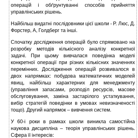
операцій і обґрунтуванні способів прийняття
управлінських рішень.
Найбільш видатні послідовники цієї школи - Р. Люс, Д.
Форстер, А, Голдберг та інші.
Спочатку дослідження операцій було спрямовано на
розробку методів кількісного аналізу конкретної
задачі. При цьому вивчалася поведінка моделі
конкретної операції при різних кількісних значеннях
перемінних. Дослідження операцій розвивалося в
двох напрямках: побудова математичних моделей
явищ, найбільш характерних для менеджменту
(управління запасами, розподіл ресурсів, масове
обслуговування, заміна застарілого устаткування,
вибір стратегій поведінки в умовах невизначеності
тощо). Другий напрямок – вивчення систем.
У 60-і роки в рамках школи виникла самостійна
наукова дисципліна – теорія управлінських рішень.
Сфера її інтересів: