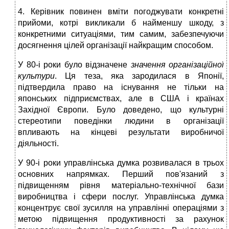
4. Керівник повинен вміти погоджувати конкретні
прийоми, котрі викликали б найменшу шкоду, з
конкретними ситуаціями, тим самим, забезпечуючи
досягнення цілей організації найкращим способом.
У 80-і роки було відзначене
значення організаційної
культури
. Ця теза, яка зародилася в Японії,
підтвердила право на існування не тільки на
японських підприємствах, але в США і країнах
Західної Європи. Було доведено, що культурні
стереотипи поведінки людини в організації
впливають на кінцеві результати виробничої
діяльності.
У 90-і роки управлінська думка розвивалася в трьох
основних напрямках. Перший пов'язаний з
підвищенням рівня матеріально-технічної бази
виробництва і сфери послуг. Управлінська думка
концентрує свої зусилля на управлінні операціями з
метою підвищення продуктивності за рахунок