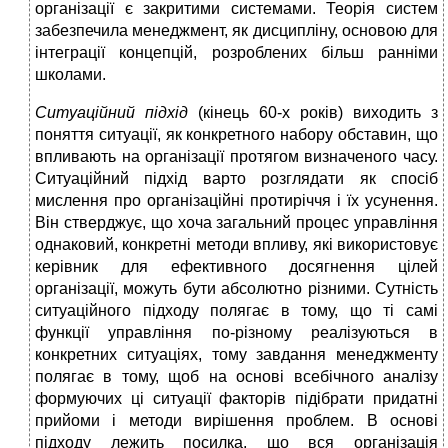
організації є закритими системами. Теорія систем
забезпечила менеджмент, як дисципліну, основою для
інтеграції концепцій, розроблених більш ранніми
школами.
Ситуаційний підхід
(кінець 60-х років) виходить з
поняття ситуації, як конкретного набору обставин, що
впливають на організації протягом визначеного часу.
Ситуаційний підхід варто розглядати як спосіб
мислення про організаційні протиріччя і їх усунення.
Він стверджує, що хоча загальний процес управління
однаковий, конкретні методи впливу, які використовує
керівник для ефективного досягнення цілей
організації, можуть бути абсолютно різними. Сутність
ситуаційного підходу полягає в тому, що ті самі
функції управління по-різному реалізуються в
конкретних ситуаціях, тому завдання менеджменту
полягає в тому, щоб на основі всебічного аналізу
формуючих ці ситуації факторів підібрати придатні
прийоми і методи вирішення проблем. В основі
підходу лежить посилка, що вся організація