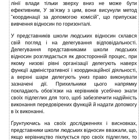
лінії влади тільки зверху вниз не може бути
ефективним, У зв'язку з цим, вони висунули метод
"координації за допомогою комісій", що припускає
вивчення відносин по горизонталі.
У представників школи людських відносин склався
свій погляд і на делегування відповідальності.
Делегування представниками школи людських
відносин розглядається як двосторонній процес, при
якому низові рівні організації делегують наверх
функції адміністративної і координаційної діяльності,
а верхні шари делегують униз право виконувати
зазначені дії. Прихильники цього напрямку
покладають обов'язки на керівників усебічно знати
своїх підлеглих для того, щоб забезпечити надійність
виконання передовірених функцій й надати допомогу
в їх виконанні.
Ґрунтуючись на своїх дослідженнях і висновках,
представники школи людських відносин вважали, що,
якщо керівництво піклується про своїх підлеглих, то