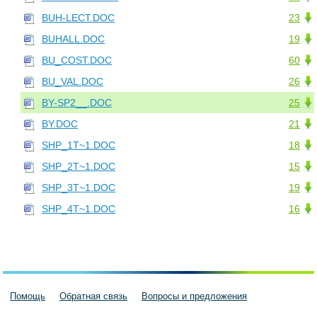
BUH-LECT.DOC
23
BUHALL.DOC
19
BU_COST.DOC
60
BU_VAL.DOC
26
BY-SP2__.DOC
25
BY.DOC
21
SHP_1T~1.DOC
18
SHP_2T~1.DOC
15
SHP_3T~1.DOC
19
SHP_4T~1.DOC
16
Помощь
Обратная связь
Вопросы и предложения