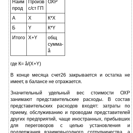
Наим
Произв
ОХР
прод
с/ст ГП
А
Х
К*Х
Б
Y
К*Y
Итого
Х+Y
общ
сумма-
å
где К= å/(Х+Y)
В конце месяца счет26 закрывается и остатка не
имеет, в балансе не отражается.
Значительный удельный вес стоимости ОХР
занимают представительские расходы. В состав
представительских расходов входят: затраты по
приему, обслуживанию и проводам представителей
других предприятий, чаще иностранных, прибывших
для переговоров с целью установления и
поддержания взаимовыгодного сотрудничества, а