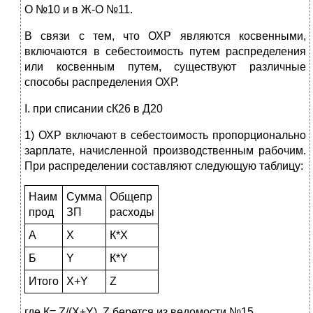
О №10 и в Ж-О №11.
В связи с тем, что ОХР являются косвенными,
включаются в себестоимость путем распределения
или косвенным путем, существуют различные
способы распределения ОХР.
I. при списании сК26 в Д20
1) ОХР включают в себестоимость пропорционально
зарплате, начисленной производственным рабочим.
При распределении составляют следующую таблицу:
Наим
Сумма
Общепр
прод
ЗП
расходы
А
Х
К*Х
Б
Y
К*Y
Итого
Х+Y
Z
где К= Z/(Х+Y), Z берется из ведомости №15.