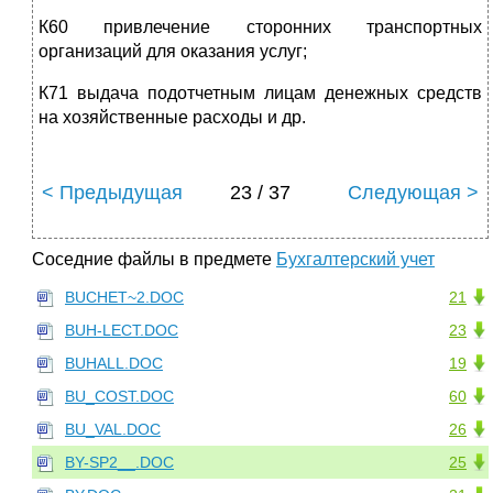
К60 привлечение сторонних транспортных
организаций для оказания услуг;
К71 выдача подотчетным лицам денежных средств
на хозяйственные расходы и др.
< Предыдущая
23 / 37
Следующая >
Соседние файлы в предмете
Бухгалтерский учет
BUCHET~2.DOC
21
BUH-LECT.DOC
23
BUHALL.DOC
19
BU_COST.DOC
60
BU_VAL.DOC
26
BY-SP2__.DOC
25