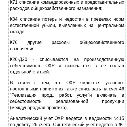
К71 списание командировочных и представительных
расходов общехозяйственного назначения;
К84 списание потерь и недостач в пределах норм
естественной убыли, выявленных на центральном
складе;
К76 другие расходы общехозяйственного
назначения.
К26-Д20 - списываются на производственную
себестоимость ОХР и включаются в ее состав
отдельной статьей.
В связи с тем, что ОХР являются условно-
постоянными принято их также списывать на счет 46
“Реализация прод., работ, услуг”и включать в
себестоимость реализованной продукции
(международная практика).
Аналитический учет ОХР ведется в ведомости №15
по дебету 26 счета. Синтетический учет ведется в Ж-