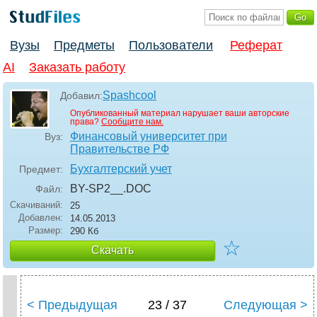
Вузы
Предметы
Пользователи
Реферат
AI
Заказать работу
Spashcool
Добавил:
Опубликованный материал нарушает ваши авторские
права?
Сообщите нам.
Финансовый университет при
Вуз:
Правительстве РФ
Бухгалтерский учет
Предмет:
BY-SP2__
.DOC
Файл:
Скачиваний:
25
Добавлен:
14.05.2013
Размер:
290 Кб
☆
Скачать
< Предыдущая
23 / 37
Следующая >