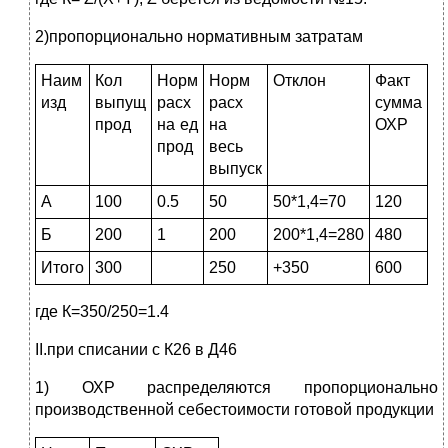
2)пропорционально нормативным затратам
Наим
Кол
Норм
Норм
Отклон
Факт
изд
выпущ
расх
расх
сумма
прод
на ед
на
ОХР
прод
весь
выпуск
А
100
0.5
50
50*1,4=70
120
Б
200
1
200
200*1,4=280
480
Итого
300
250
+350
600
где К=350/250=1.4
II.при списании с К26 в Д46
1) ОХР распределяются пропорционально
производственной себестоимости готовой продукции