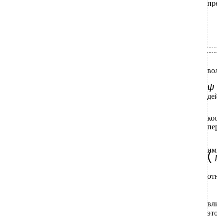
пр
во
де
ко
пе
им
(
от
вл
эт