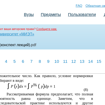
FAQ
Обратная св
Вузы
Предметы
Пользователи
ет ваши авторские права?
Сообщите нам.
ниверситет «МИЭТ»
(конспект лекций)
.pdf
4
5
6
7
8
9
10
11
12
13
14
15
ложительное число. Как правило, условие нормировки
бирают в виде:
∫
∫
%
(
)
(
)
P
x
dx
=
P
p
dp
=
1
(8)
Рассматриваемая формула предполагает, что полная
ероятность равна единице. Заметим, что в
следовательской практике используются и другие