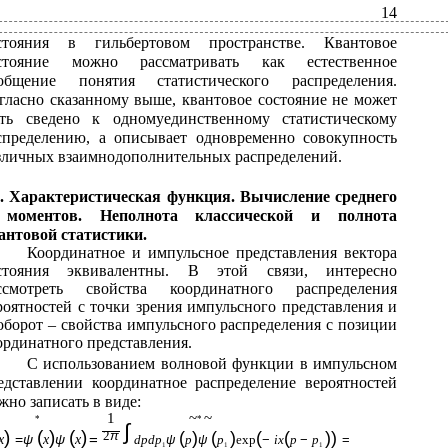
14
стояния в гильбертовом пространстве. Квантовое
стояние можно рассматривать как естественное
общение понятия статистического распределения.
гласно сказанному выше, квантовое состояние не может
ть сведено к одномуединственному статистическому
спределению, а описывает одновременно совокупность
зличных взаимнодополнительных распределений.
3. Характеристическая функция. Вычисление среднего
моментов. Неполнота классической и полнота
антовой статистики.
Координатное и импульсное представления вектора
стояния эквивалентны. В этой связи, интересно
ссмотреть свойства координатного распределения
роятностей с точки зрения импульсного представления и
оборот – свойства импульсного распределения с позиции
ординатного представления.
С использованием волновой функции в импульсном
едставлении координатное распределение вероятностей
жно записать в виде:
~
~
1
*
*
∫
)
(
)
(
)
2
π
(
)
(
)
(
(
))
=
ψ
ψ
=
x
x
x
dpdp
ψ
p
ψ
p
exp
−
ix
p
−
p
=
1
1
1