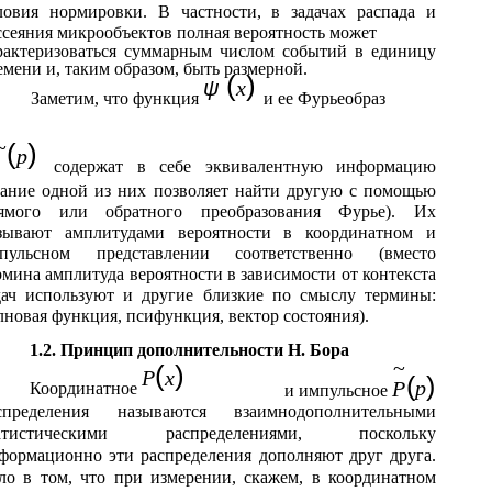
ловия нормировки. В частности, в задачах распада и
ссеяния микрообъектов полная вероятность может
рактеризоваться суммарным числом событий в единицу
емени и, таким образом, быть размерной.
(
)
ψ
x
Заметим, что функция
и ее Фурьеобраз
~
(
)
p
содержат в себе эквивалентную информацию
нание одной из них позволяет найти другую с помощью
ямого или обратного преобразования Фурье). Их
зывают амплитудами вероятности в координатном и
пульсном представлении соответственно (вместо
рмина амплитуда вероятности в зависимости от контекста
дач используют и другие близкие по смыслу термины:
лновая функция, псифункция, вектор состояния).
1.2. Принцип дополнительности Н. Бора
~
(
)
P
x
(
)
p
P
Координатное
и импульсное
спределения называются взаимнодополнительными
атистическими распределениями, поскольку
формационно эти распределения дополняют друг друга.
ло в том, что при измерении, скажем, в координатном