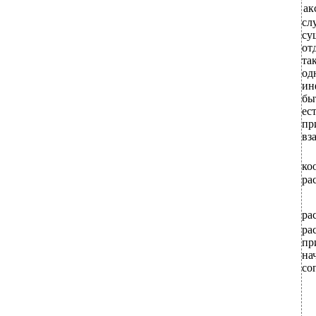
ак
сл
су
от
та
од
ин
бы
ес
п
вз
ко
ра
ра
ра
пр
на
со