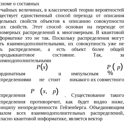
сиоме о составных
учайных величинах, в классической теории вероятностей
ществует единственный способ перехода от описания
дельных свойств объектов к описанию совокупности
ких свойств. Этот способ основан на переходе от
номерных распределений к многомерным. В квантовой
форматике это не так. Поскольку распределения могут
ть взаимнодополнительными, их совокупность уже не
ть распределение, а есть объект более общей
риродыквантовое состояние. Так, за
аимнодополнительными
(
)
(
)
P
p
P
x
%
ординатным
и
импульсным
спределениями
не
стоит
никакого их совместного
(
)
P
x
,
p
спределения
. Существование такого
спределения противоречит, как будет видно ниже,
инципу неопределенности Гейзенберга. Объединяющим
чалом всех взаимнодополнительных распределений,
гласно квантовой информатике, является вектор