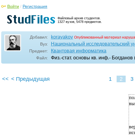
Войти
/
Регистрация
Файловый архив студентов.
1327 вузов, 5478 предметов.
korayakov
Добавил:
Опубликованный материал наруша
Национальный исследовательский у
Вуз:
Квантовая информатика
Предмет:
Физ.-стат. основы кв. инф.- Богданов 
Файл:
<<
< Предыдущая
1
2
3
по
вы
в
ис