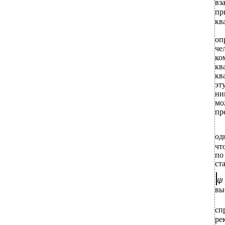
вз
пр
кв
оп
че
ко
кв
кв
эт
ни
мо
пр
од
чт
по
ст
ψ
вы
сп
ре