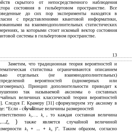
ойств скрытого от непосредственного наблюдения
ктора состояния в гильбертовом пространстве. Все
оведенные до сих пор эксперименты находятся в
гласии с представлениями квантовой информатики,
нованными на взаимнодополнительных статистических
мерениях, за которыми стоит искомый вектор состояния
антовой системы в гильбертовом пространстве.
13
Заметим, что традиционная теория вероятностей и
тематическая статистика ограничиваются описанием
лько отдельных (не взаимнодополнительных)
спределений вероятностей (одномерных или
огомерных). Принцип дополнительности приводит к
рушению так называемой аксиомы о составных
учайных величинах классической теории вероятностей
0]. Следуя Г. Крамеру [31] сформулируем эту аксиому в
ξ
,...,
ξ
де: “Если - случайные величины размерностей
1
n
ответственно
, то каждая составная величина
k
,...,
k
1
n
)
ξ
также является случайной величиной
,...,
n
азмерности
+
+
)”. Таким образом, согласно
k
...
k
1
n