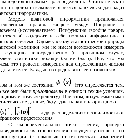
аимнодополнительных распределений. Статистический
инцип дополнительности является ключевым для задач
антовой информатики.
Модель квантовой информатики предполагает
ределенные правила «игры» между Природой и
ловеком (исследователем). Псифункция (вообще говоря,
мплексная) содержит в себе полную информацию о
антовой системе. Однако, в силу статистической природы
антовой механики, мы не имеем возможности измерить
у функцию непосредственно (в противном случае,
какой статистики вообще бы не было). Все, что мы
жем, это провести измерения над определенным числом
едставителей. Каждый из представителей находится в
(
)
ψ
x
ном и том же состоянии
(это определяется тем,
о все они были
приготовлены
в одних и тех же условиях,
 одному и тому же рецепту). При этом, получаемые нами
атистические данные, будут давать нам информацию о
~
2
2
(
)
(
)
p
x
,
ψ
и др. распределениях в зависимости от
бранного представления.
С экспериментальной точки зрения, проверка
раведливости квантовой теории, посуществу, основана на
конструкции (с помощью статистических измерений)