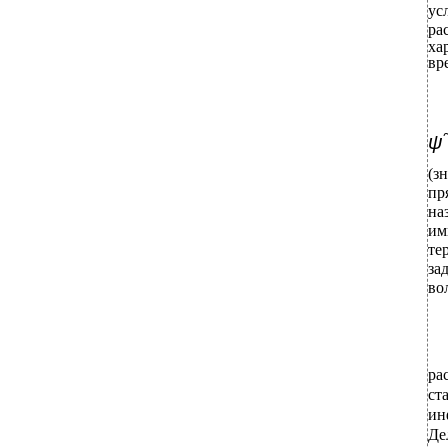
ус
ра
ха
вр
ψ
(з
пр
на
им
те
за
во
ра
ст
ин
Де