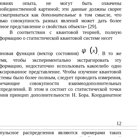
словиях опыта, не могут быть охвачены
нойединственной картиной; эти данные должны скорее
ссматриваться как
дополнительные
в том смысле, что
лько совокупность разных явлений может дать более
лное представление о свойствах объекта» [29].
В соответствии с квантовой теорией, полную
формацию о статистической квантовой системе несет
(
)
ψ
x
лновая функция (вектор состояния)
. В то же
емя, чтобы экспериментально экстрагировать эту
формацию, недостаточно использовать какоелибо одно
ксированное представление. Чтобы изучение квантовой
стемы было более полным, следует проводить измерения,
вечающие совокупности взаимнодополнительных
спределений. В этом и состоит со статистической точки
ения принцип дополнительности Н. Бора. Координатное
12
пульсное распределения являются примерами таких