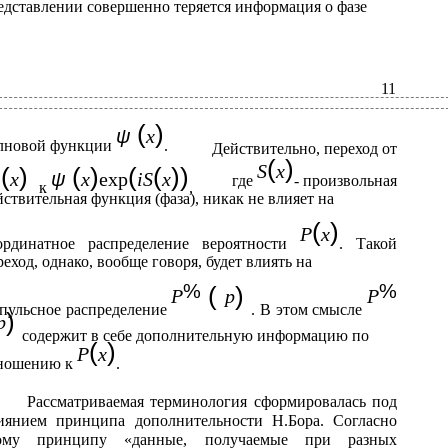
едставлении совершенно теряется информация о фазе
11
(
)
ψ
x
лновой функции
.
Действительно, переход от
(
)
S
x
(
)
(
)
(
(
))
ψ
x
ψ
x
exp
iS
x
где
- произвольная
к
,
йствительная функция (фаза), никак не влияет на
(
)
P
x
ординатное распределение вероятности
. Такой
реход, однако, вообще говоря, будет влиять на
%
%
(
)
P
p
P
пульсное распределение
. В этом смысле
)
p
содержит в себе дополнительную информацию по
(
)
P
x
ношению к
.
Рассматриваемая терминология сформировалась под
иянием принципа дополнительности Н.Бора. Согласно
ому принципу «данные, получаемые при разных