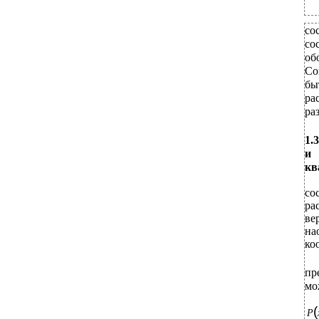
со
со
об
Со
бы
ра
ра
1.
и 
кв
со
ра
ве
на
ко
пр
мо
(
P