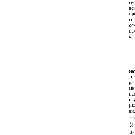
св
ве
пр
со
ос
из
кв
ма
то
ра
мн
на
сл
[3
ви
со
(
ξ
1
(р