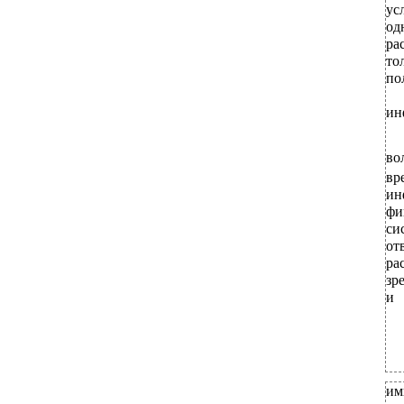
у
од
ра
то
по
ин
во
вр
ин
фи
си
от
ра
зр
и
им