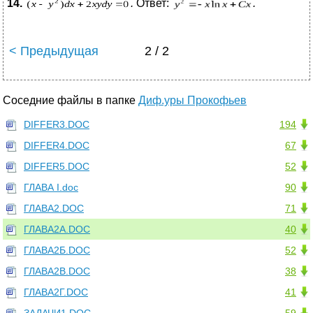
14.
.
Ответ:
.
< Предыдущая
2 / 2
Соседние файлы в папке
Диф.уры Прокофьев
DIFFER3.DOC
194
DIFFER4.DOC
67
DIFFER5.DOC
52
ГЛАВА I.doc
90
ГЛАВА2.DOC
71
ГЛАВА2А.DOC
40
ГЛАВА2Б.DOC
52
ГЛАВА2В.DOC
38
ГЛАВА2Г.DOC
41