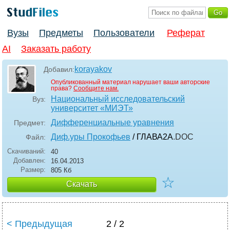
Вузы
Предметы
Пользователи
Реферат
AI
Заказать работу
korayakov
Добавил:
Опубликованный материал нарушает ваши авторские
права?
Сообщите нам.
Национальный исследовательский
Вуз:
университет «МИЭТ»
Дифференциальные уравнения
Предмет:
Диф.уры Прокофьев
/ ГЛАВА2А
.DOC
Файл:
Скачиваний:
40
Добавлен:
16.04.2013
Размер:
805 Кб
☆
Скачать
< Предыдущая
2 / 2