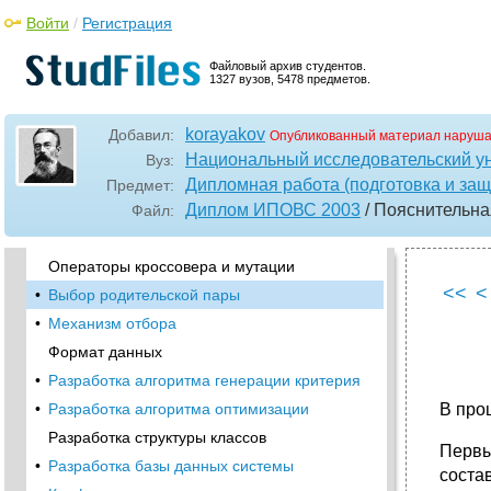
История появления эволюционных
Войти
/
Регистрация
алгоритмов
•
Основы генетических алгоритмов
Файловый архив студентов.
1327 вузов, 5478 предметов.
•
Возможности применения генетических
алгоритмов
•
Математическая формулировка
korayakov
Добавил:
Опубликованный материал наруша
экстремальной задачи однокритериального
Национальный исследовательский у
Вуз:
выбора
Дипломная работа (подготовка и защ
Предмет:
•
Понятие “оптимальное решение”
Диплом ИПОВС 2003
/ Пояснительна
Файл:
Влияние параметров генетического
алгоритма на эффективность поиска
Операторы кроссовера и мутации
<<
<
•
Выбор родительской пары
•
Механизм отбора
Формат данных
•
Разработка алгоритма генерации критерия
•
Разработка алгоритма оптимизации
В про
Разработка структуры классов
Первы
•
Разработка базы данных системы
соста