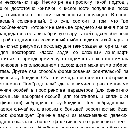
м нескольких пар. Несмотря на простоту, такой подход
о он достаточно критичен к численности популяции, пос
д, снижается с ростом численности популяции. Второй
аемый селективный. Его суть состоит в том, что "ро
особленности которых не меньше среднего значения прис
 кандидатов составить брачную пару. Такой подход обеспеч
строй сходимости селективный выбор родительской пары не
льких экстремумов, поскольку для таких задач алгоритм, ка
 для некоторого класса задач со сложным ландшафт
атиться в преждевременную сходимость к квазиоптималь
нсирован использованием подходящего механизма отбора,
итма. Другие два способа формирования родительской па
динг и аутбридинг. Оба эти метода построены на формиро
етственно. Под "родством" здесь понимается расстояние м
ояния особей в пространстве параметров (для фенотипо
сомными наборами особей (для генотипов). В связи с э
афический) инбридинг и аутбридинг. Под инбридингом
ается случайно, а вторым с большей вероятностью будет
рот, формирует брачные пары из максимально далеких 
идинга оказалось более эффективным по сравнению с геог
етрах алгоритма. Наиболее полезно применение обоих пр