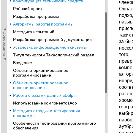
•
Конфигурация технических средств
члено
Рабочий проект
Однак
подхо
Разработка программы
назыв
•
Алгоритмы работы программы
присп
◄Содержание◄
Методика испытаний
таких
Разработка программной документации
за бы
•
Установка информационной системы
неско
того,
Титул технологи Технологический раздел
превр
Введение
компе
Объектно-ориентированное
алгор
программирование
инбри
•
Объектно-ориентированное
соотв
проектирование
расст
•
Работа с базами данных вDelphi
хромо
Использование компонентовAdo
геогр
•
Методика отладки и тестирования
выбир
программы
наобо
Особенности тестирования программного
аутбр
обеспечения
парам