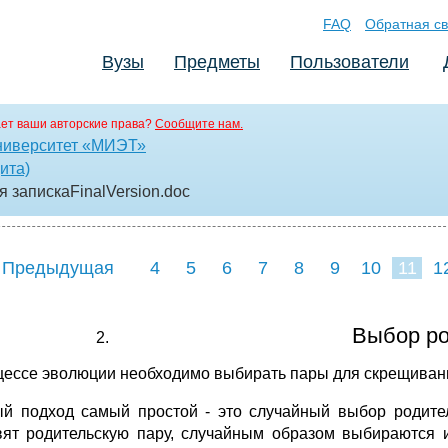
FAQ
Обратная св
Вузы
Предметы
Пользователи
ет ваши авторские права?
Сообщите нам.
ниверситет «МИЭТ»
ита)
я запискаFinalVersion
.doc
 Предыдущая
4
5
6
7
8
9
10
11
1
19
20
21
22
2
Выбор ро
цессе эволюции необходимо выбирать пары для скрещивани
й подход самый простой - это случайный выбор родитель
вят родительскую пару, случайным образом выбираются 