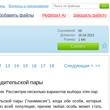
язь
Вопросы и предложения
Добавить файлы
Реферат AI
Заказать работу
Скачиваний:
68
Добавлен:
16.04.2013
Размер:
1 Мб
☆
Скачать
2
13
14
15
16
17
18
Следующая >
>>
3
24
25
дительской пары
я. Рассмотрю несколько вариантов выбора этих пар.
ской пары ("панмиксия"), когда обе особи, которые
из всей популяции, причем любая особь может стать