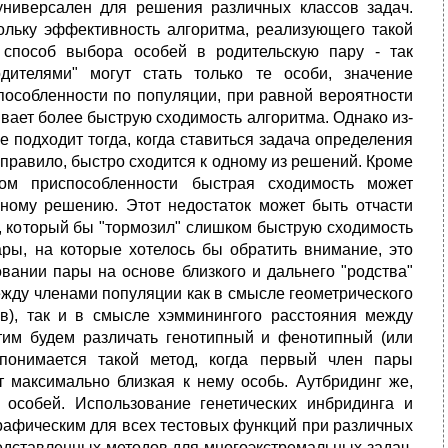
 универсален для решения различных классов задач.
кольку эффективность алгоритма, реализующего такой
 способ выбора особей в родительскую пару - так
дителями" могут стать только те особи, значение
пособленности по популяции, при равной вероятности
ивает более быструю сходимость алгоритма. Однако из-
 подходит тогда, когда ставиться задача определения
к правило, быстро сходится к одному из решений. Кроме
ом приспособленности быстрая сходимость может
ному решению. Этот недостаток может быть отчасти
 который бы "тормозил" слишком быструю сходимость
ры, на которые хотелось бы обратить внимание, это
вании пары на основе близкого и дальнего "родства"
ежду членами популяции как в смысле геометрического
в), так и в смысле хэмминингого расстояния между
тим будем различать генотипный и фенотипный (или
 понимается такой метод, когда первый член пары
 максимально близкая к нему особь. Аутбридинг же,
особей. Использование генетических инбридинга и
рафическим для всех тестовых функций при различных
едставленных методов для многоэкстремальных задач.