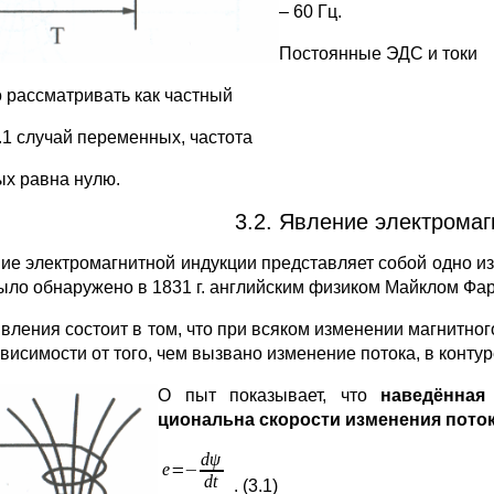
– 60 Гц.
Постоянные ЭДС и токи
 рассматривать как частный
3.1 случай переменных, частота
ых равна нулю.
3.2. Явление электромаг
ие электромагнитной индукции представляет собой одно и
ыло обнаружено в 1831 г. английским физиком Майклом Фа
вления состоит в том, что при всяком изменении магнитного
ависимости от того, чем вызвано изменение потока, в конту
О
пыт показывает, что
наведённая
циональна скорости изменения поток
. (3.1)