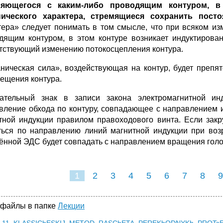
ляющегося с каким-либо проводящим контуром, в
ического характера, стремящиеся сохранить посто
тера» следует понимать в том смысле, что при всяком из
дящим контуром, в этом контуре возникает индуктирован
тствующий изменению потокосцепления контура.
ническая сила», воздействующая на контур, будет препя
ещения контура.
ательный знак в записи закона электромагнитной и
вление обхода по контуру, совпадающее с направлением 
тной индукции правилом правоходового винта. Если закру
ться по направлению линий магнитной индукции при воз
ённой ЭДС будет совпадать с направлением вращения голов
1
2
3
4
5
6
7
8
9
16
17
18
1
 файлы в папке
Лекции
_11_KLASSIChESKIJ_METOD_RASChETA_PEREKhODNYKh_PROTsE