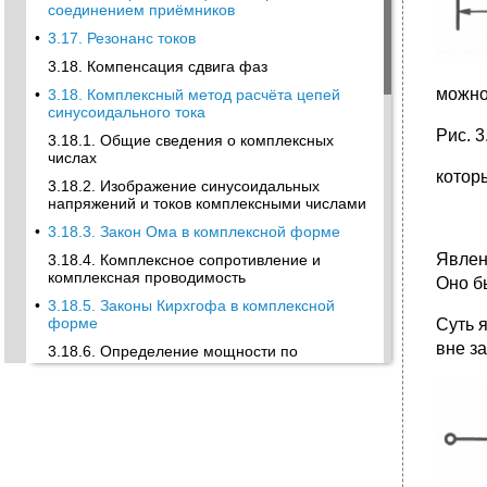
соединением приёмников
•
3.17. Резонанс токов
3.18. Компенсация сдвига фаз
можно
•
3.18. Комплексный метод расчёта цепей
синусоидального тока
Рис. 
3.18.1. Общие сведения о комплексных
числах
котор
3.18.2. Изображение синусоидальных
напряжений и токов комплексными числами
•
3.18.3. Закон Ома в комплексной форме
Явлен
3.18.4. Комплексное сопротивление и
комплексная проводимость
Оно б
•
3.18.5. Законы Кирхгофа в комплексной
форме
Суть я
вне з
3.18.6. Определение мощности по
комплексным напряжению и току
3.18.7. Применение методов расчёта цепей
постоянного тока к расчёту цепей
синусоидального тока
•
1. Классический метод.