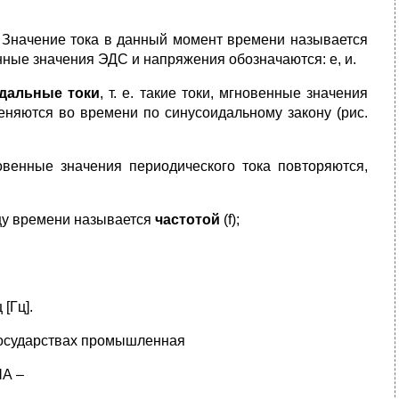
 Значение тока в данный момент времени называется
нные значения ЭДС и напряжения обозначаются: е, и.
дальные токи
, т. е. такие токи, мгновенные значения
еняются во времени по синусоидальному закону (рис.
венные значения периодического тока повторяются,
цу времени называется
частотой
(f);
[Гц].
государствах промышленная
ША –