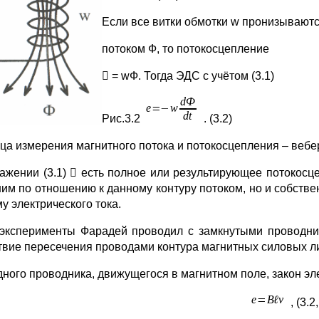
Если все витки обмотки w пронизываютс
потоком Ф, то потокосцепление
 = wФ. Тогда ЭДС с учётом (3.1)
Рис.3.2
. (3.2)
ца измерения магнитного потока и потокосцепления – вебер 
ажении (3.1)  есть полное или результирующее потокосце
им по отношению к данному контуру потоком, но и собств
у электрического тока.
эксперименты Фарадей проводил с замкнутыми проводни
твие пересечения проводами контура магнитных силовых л
дного проводника, движущегося в магнитном поле, закон э
, (3.2,