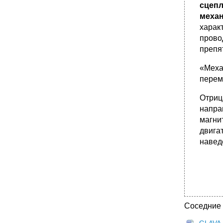
сцеп
механ
харак
прово
препя
«Меха
перем
Отриц
напра
магни
двига
навед
Соседние
GLAVA