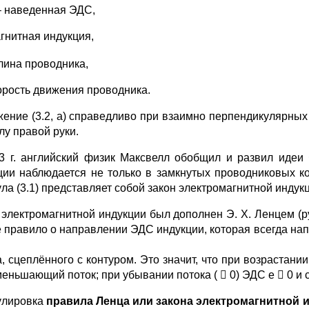
 – наведенная ЭДС,
агнитная индукция,
лина проводника,
корость движения проводника.
ение (3.2, а) справедливо при взаимно перпендикулярных
лу правой руки.
3 г. английский физик Максвелл обобщил и развил идеи 
ции наблюдается не только в замкнутых проводниковых ко
ла (3.1) представляет собой закон электромагнитной инду
 электромагнитной индукции был дополнен Э. Х. Ленцем (ру
 правило о направлении ЭДС индукции, которая всегда нап
, сцеплённого с контуром. Это значит, что при возрастании
меньшающий поток; при убывании потока (  0) ЭДС е  0 и 
улировка
правила Ленца или закона электромагнитной и