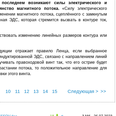
 последнем возникают силы электрического и
янство магнитного потока.
«Силу электрического
менении магнитного потока, сцеплённого с замкнутым
ная ЭДС, которая стремится вызвать в контуре ток,
тствовать изменению линейных размеров контура или
ндукции отражает правило Ленца, если выбранное
индуктированной ЭДС, связано с направлением линий
чивать правоходовой винт так, что его острие будет
растании потока, то положительное направление для
ки этого винта.
10
11
12
13
14
15
Следующая >
>>
9
20
SSOV.doc
18
3 Мб
26.07.2023