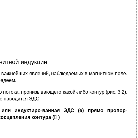
нитной индукции
з важнейших явлений, наблюдаемых в магнитном поле.
радеем.
 потока, пронизывающего какой-либо контур (рис. 3.2),
ре наводится ЭДС.
 или
индуктиро-ванная ЭДС (
е
) прямо пропор-
осцепления контура (

)