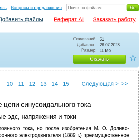
язь
Вопросы и предложения
Добавить файлы
Реферат AI
Заказать работу
Скачиваний:
51
Добавлен:
26.07.2023
Размер:
11 Мб
☆
Скачать
10
11
12
13
14
15
Следующая >
>>
9
20
 цепи синусоидального тока
е эдс, напряжения и токи
тоянного тока, но после изобретения М. О. Доливо-
онного электродвигателя (1889 г.) преимущественное