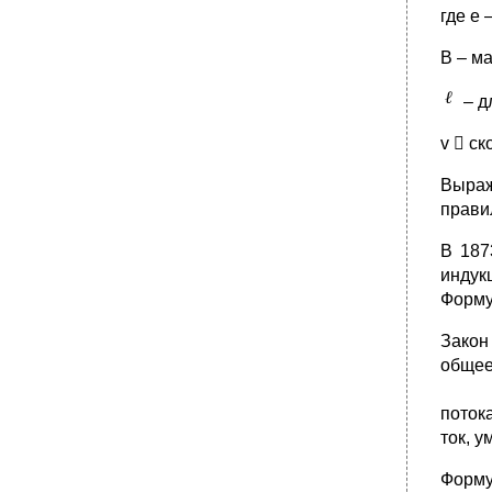
где е
В – м
– д
v  с
Выраж
прави
В 187
индук
Форму
Закон
общее
потока
ток, у
Форм