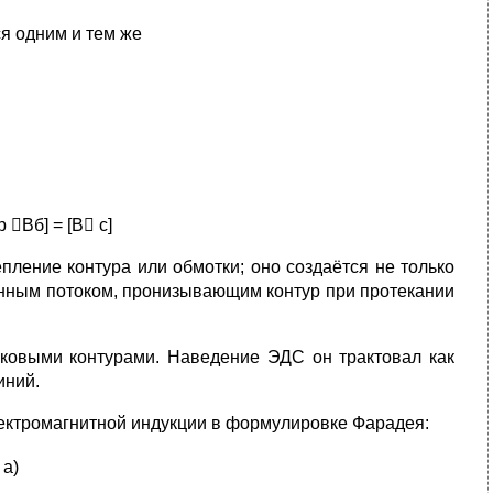
я одним и тем же
Вб] = [В с]
пление контура или обмотки; оно создаётся не только
енным потоком, пронизывающим контур при протекании
ковыми контурами. Наведение ЭДС он трактовал как
иний.
лектромагнитной индукции в формулировке Фарадея:
 а)