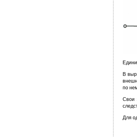
•
2. Символический (комплексный) метод.
•
Важнейших открытий XIX века, заложивших
фундамент «Теоретических основ
электротехники»
Важнейших изобретений XIX, начала XX
века в области электротехники
•
3.2. Явление электромагнитной индукции
__________________________ 75
Часть 1. Линейные и нелинейные
электрические цепи постоянного тока.
Однофазные цепи синусоидального тока.
Едини
В выр
внешн
по нем
Свои 
следс
Для о