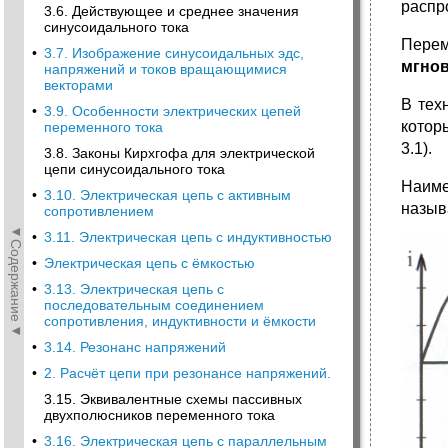
распр
3.6. Действующее и среднее значения
синусоидального тока
Перем
•
3.7. Изображение синусоидальных эдс,
мгно
напряжений и токов вращающимися
векторами
В тех
•
3.9. Особенности электрических цепей
котор
переменного тока
3.1).
3.8. Законы Кирхгофа для электрической
цепи синусоидального тока
Наиме
•
3.10. Электрическая цепь с активным
назыв
сопротивлением
◄Содержание◄
•
3.11. Электрическая цепь с индуктивностью
•
Электрическая цепь с ёмкостью
•
3.13. Электрическая цепь с
последовательным соединением
сопротивления, индуктивности и ёмкости
•
3.14. Резонанс напряжений
•
2. Расчёт цепи при резонансе напряжений.
3.15. Эквивалентные схемы пассивных
двухполюсников переменного тока
•
3.16. Электрическая цепь с параллельным