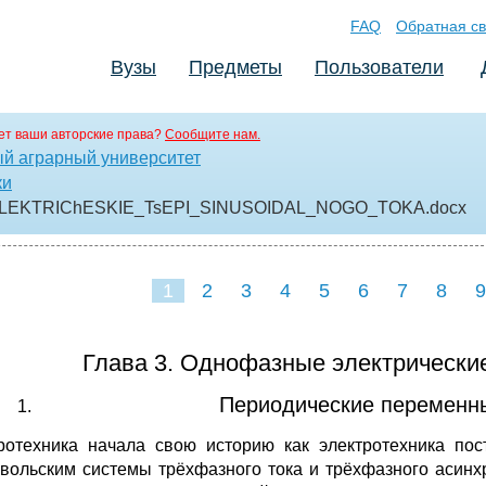
FAQ
Обратная св
Вузы
Предметы
Пользователи
т ваши авторские права?
Сообщите нам.
ый аграрный университет
ки
LEKTRIChESKIE_TsEPI_SINUSOIDAL_NOGO_TOKA
.docx
1
2
3
4
5
6
7
8
9
16
17
18
1
Глава 3. Однофазные электрические
Периодические переменны
ротехника начала свою историю как электротехника пос
вольским системы трёхфазного тока и трёхфазного асинхр