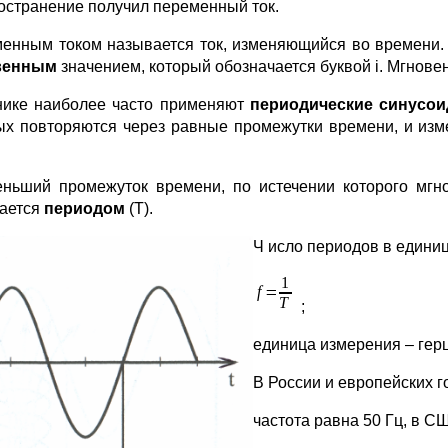
остранение получил переменный ток.
енным током называется ток, изменяющийся во времени.
венным
значением, который обозначается буквой i. Мгнове
нике наиболее часто применяют
периодические синусои
ых повторяются через равные промежутки времени, и изм
ньший промежуток времени, по истечении которого мгно
ается
периодом
(Т).
Ч
исло периодов в едини
;
единица измерения – герц 
В России и европейских 
частота равна 50 Гц, в С