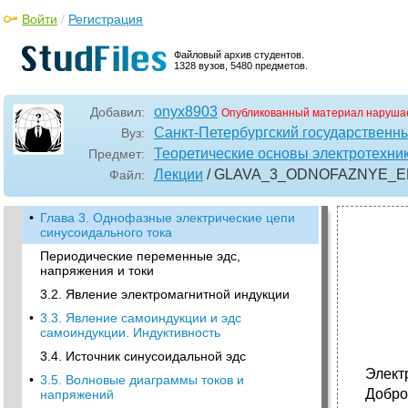
Войти
/
Регистрация
Файловый архив студентов.
1328 вузов, 5480 предметов.
onyx8903
Добавил:
Опубликованный материал нарушае
Санкт-Петербургский государственн
Вуз:
Теоретические основы электротехни
Предмет:
Лекции
/ GLAVA_3_ODNOFAZNYE_E
Файл:
•
Глава 3. Однофазные электрические цепи
синусоидального тока
Периодические переменные эдс,
напряжения и токи
3.2. Явление электромагнитной индукции
•
3.3. Явление самоиндукции и эдс
самоиндукции. Индуктивность
3.4. Источник синусоидальной эдс
Элект
•
3.5. Волновые диаграммы токов и
Добро
напряжений