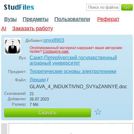
Вузы
Предметы
Пользователи
Реферат
AI
Заказать работу
onyx8903
Добавил:
Опубликованный материал нарушает ваши авторские
права?
Сообщите нам.
Санкт-Петербургский государственный
Вуз:
аграрный университет
Теоретические основы электротехники
Предмет:
Лекции
/
Файл:
GLAVA_4_INDUKTIVNO_SVYaZANNYE
.doc
Скачиваний:
21
Добавлен:
26.07.2023
Размер:
7 Мб
☆
Скачать