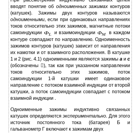
вводят понятие об
одноименных зажимах
контуров
(катушек). Зажимы двух контуров называются
одноименными
, если при одинаковых направлениях
токов относительно этих зажимов, магнитные потоки
самоиндукции
и взаимоиндукции
в каждом
контуре совпадают по направлению. Одноименность
зажимов контуров (катушек) зависит от направления
их намотки и от взаимного расположения. В катушке
1 и 2 (рис. 4.1) одноименными являются зажимы
а
и
с
(обозначены ), так как при указанном направлении
токов относительно этих зажимов, поток
самоиндукции 1-й катушки имеет одинаковое
направление с потоком взаимной индукции от второй
катушки, а поток самоиндукции совпадает с потоком
взаимной индукции .
Одноименные зажимы индуктивно связанных
катушек определяются
экспериментально
. Для этого
источник постоянного тока (батарея) Б и
гальванометр Г включают к зажимам двух