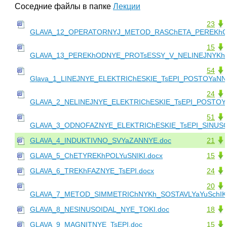
Соседние файлы в папке
Лекции
23
GLAVA_12_OPERATORNYJ_METOD_RASChETA_PEREKhO
15
GLAVA_13_PEREKhODNYE_PROTsESSY_V_NELINEJNYKh_
54
Glava_1_LINEJNYE_ELEKTRIChESKIE_TsEPI_POSTOYaN
24
GLAVA_2_NELINEJNYE_ELEKTRIChESKIE_TsEPI_POSTO
51
GLAVA_3_ODNOFAZNYE_ELEKTRIChESKIE_TsEPI_SINUS
GLAVA_4_INDUKTIVNO_SVYaZANNYE.doc
21
GLAVA_5_ChETYREKhPOLYuSNIKI.docx
15
GLAVA_6_TREKhFAZNYE_TsEPI.docx
24
20
GLAVA_7_METOD_SIMMETRIChNYKh_SOSTAVLYaYuSchIK
GLAVA_8_NESINUSOIDAL_NYE_TOKI.doc
18
GLAVA_9_MAGNITNYE_TsEPI.doc
15