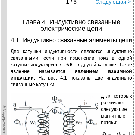
1 / 5
Следующая >
Глава 4. Индуктивно связанные
электрические цепи
4.1. Индуктивно связанные элементы цепи
Две катушки индуктивности являются индуктивно
связанными, если при изменении тока в одной
катушке индуктируется ЭДС в другой катушке. Такое
явление называется
явлением взаимной
индукции
. На рис. 4.1 показаны две индуктивно
связанные катушки,
д
ля которых
различают
►Содержание►
следующие
магнитные
потоки:
,
