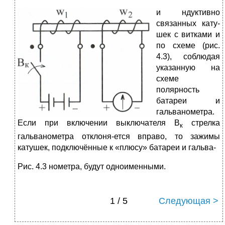
и
ндуктивно
связанных кату-
шек с витками и
по схеме (рис.
4.3), соблюдая
указанную на
схеме
полярность
батареи и
гальванометра.
Если при включении выключателя В
стрелка
к
гальванометра отклоня-ется вправо, то зажимы
катушек, подключённые к «плюсу» батареи и гальва-
Рис. 4.3 нометра, будут одноименными.
1 / 5
Следующая >