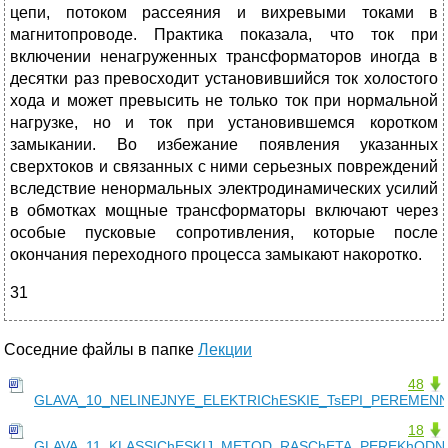
цепи, потоком рассеяния и вихревыми токами в
магнитопроводе. Практика показала, что ток при
включении ненагруженных трансформаторов иногда в
десятки раз превосходит установившийся ток холостого
хода и может превысить не только ток при нормальной
нагрузке, но и ток при установившемся коротком
замыкании. Во избежание появления указанных
сверхтоков и связанных с ними серьезных повреждений
вследствие ненормальных электродинамических усилий
в обмотках мощные трансформаторы включают через
особые пусковые сопротивления, которые после
окончания переходного процесса замыкают накоротко.
31
Соседние файлы в папке
Лекции
48
GLAVA_10_NELINEJNYE_ELEKTRIChESKIE_TsEPI_PEREMEN
18
GLAVA_11_KLASSIChESKIJ_METOD_RASChETA_PEREKhODN