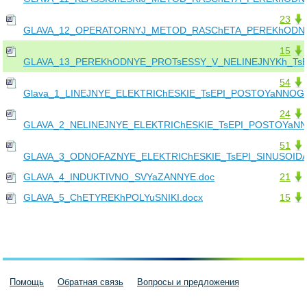
23
GLAVA_12_OPERATORNYJ_METOD_RASChETA_PEREKhODNY
15
GLAVA_13_PEREKhODNYE_PROTsESSY_V_NELINEJNYKh_TsE
54
Glava_1_LINEJNYE_ELEKTRIChESKIE_TsEPI_POSTOYaNNOG
24
GLAVA_2_NELINEJNYE_ELEKTRIChESKIE_TsEPI_POSTOYaN
51
GLAVA_3_ODNOFAZNYE_ELEKTRIChESKIE_TsEPI_SINUSOID
GLAVA_4_INDUKTIVNO_SVYaZANNYE.doc
21
GLAVA_5_ChETYREKhPOLYuSNIKI.docx
15
Помощь
Обратная связь
Вопросы и предложения