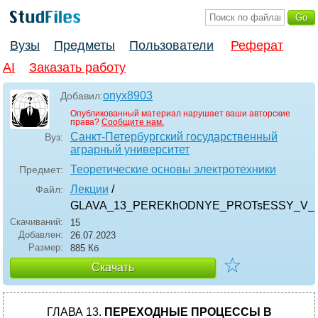
Вузы
Предметы
Пользователи
Реферат
AI
Заказать работу
onyx8903
Добавил:
Опубликованный материал нарушает ваши авторские
права?
Сообщите нам.
Санкт-Петербургский государственный
Вуз:
аграрный университет
Теоретические основы электротехники
Предмет:
Лекции
/
Файл:
GLAVA_13_PEREKhODNYE_PROTsESSY_V_N
Скачиваний:
15
Добавлен:
26.07.2023
Размер:
885 Кб
☆
Скачать
ГЛАВА 13.
ПЕРЕХОДНЫЕ ПРОЦЕССЫ В