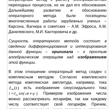
переходных процессов, но не дал его обоснования.
Дальнейшему развитию и обоснованию
операторного метода были посвящены
многочисленные работы зарубежных ученых –
Карсона, Вагнера и советских – А.М. Эфроса, А.М.
Данилевского, М.И. Канторовича и др.
Сущность операторного метода состоит в
сведении дифференцирования и интегрирования
данной функции –
оригинала
– к простым
алгебраическим операциям над
изображением
этой функции.
В этом отношении операторный метод сходен с
комплексным методом. Согласно комплексного
метода комплексная амплитуда, например, тока
есть изображение синусоидального тока
Примером изображения числа
можно рассматривать логарифм, так как каждому
числу соответствует свой логарифм. Причем,