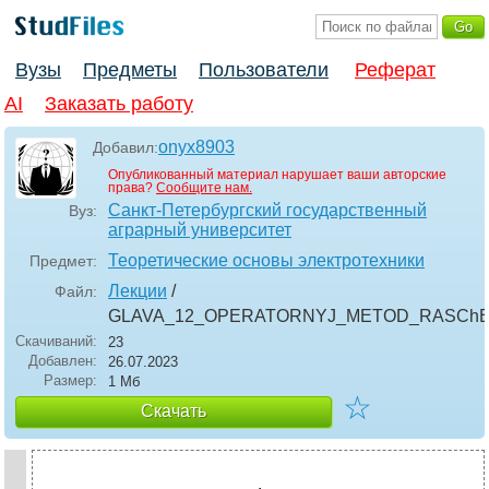
Вузы
Предметы
Пользователи
Реферат
AI
Заказать работу
onyx8903
Добавил:
Опубликованный материал нарушает ваши авторские
права?
Сообщите нам.
Санкт-Петербургский государственный
Вуз:
аграрный университет
Теоретические основы электротехники
Предмет:
Лекции
/
Файл:
GLAVA_12_OPERATORNYJ_METOD_RASCh
Скачиваний:
23
Добавлен:
26.07.2023
Размер:
1 Мб
☆
Скачать