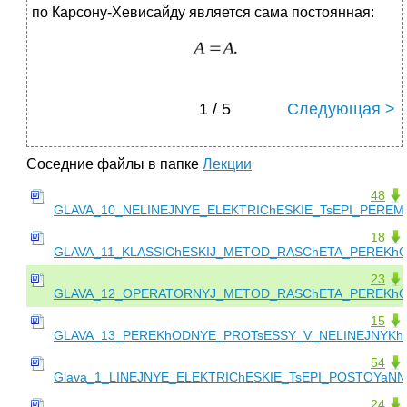
по Карсону-Хевисайду является сама постоянная:
1 / 5
Следующая >
Соседние файлы в папке
Лекции
48
GLAVA_10_NELINEJNYE_ELEKTRIChESKIE_TsEPI_PERE
18
GLAVA_11_KLASSIChESKIJ_METOD_RASChETA_PEREKh
23
GLAVA_12_OPERATORNYJ_METOD_RASChETA_PEREKhO
15
GLAVA_13_PEREKhODNYE_PROTsESSY_V_NELINEJNYKh_
54
Glava_1_LINEJNYE_ELEKTRIChESKIE_TsEPI_POSTOYaN
24