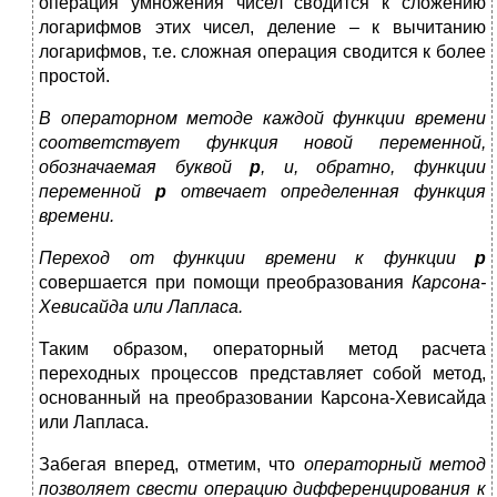
операция умножения чисел сводится к сложению
логарифмов этих чисел, деление – к вычитанию
логарифмов, т.е. сложная операция сводится к более
простой.
В операторном методе каждой функции времени
соответствует функция новой переменной,
обозначаемая буквой
р
, и, обратно, функции
переменной
р
отвечает определенная функция
времени.
Переход от функции времени к функции
р
совершается при помощи преобразования
Карсона-
Хевисайда или Лапласа.
Таким образом, операторный метод расчета
переходных процессов представляет собой метод,
основанный на преобразовании Карсона-Хевисайда
или Лапласа.
Забегая вперед, отметим, что
операторный метод
позволяет свести операцию дифференцирования к