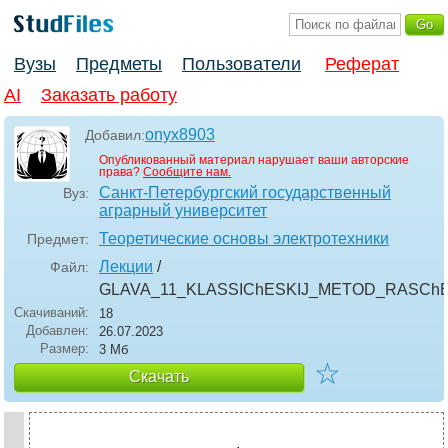
Вузы
Предметы
Пользователи
Реферат
AI
Заказать работу
onyx8903
Добавил:
Опубликованный материал нарушает ваши авторские
права?
Сообщите нам.
Санкт-Петербургский государственный
Вуз:
аграрный университет
Теоретические основы электротехники
Предмет:
Лекции
/
Файл:
GLAVA_11_KLASSIChESKIJ_METOD_RASC
Скачиваний:
18
Добавлен:
26.07.2023
Размер:
3 Мб
☆
Скачать