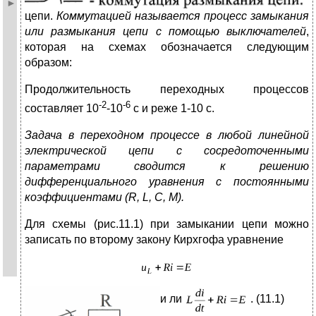
цепи.
Коммутацией называется процесс замыкания
или размыкания цепи с помощью выключателей
,
которая на схемах обозначается следующим
образом:
Продолжительность переходных процессов
-2
-6
составляет 10
-10
с и реже 1-10 с.
Задача в переходном процессе в любой линейной
электрической цепи с сосредоточенными
параметрами сводится к решению
дифференциального уравнения с постоянными
коэффициентами (
R
,
L
,
C
, М).
Для схемы (рис.11.1) при замыкании цепи можно
записать по второму закону Кирхгофа уравнение
и
ли
. (11.1)