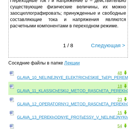
Переходные ток
i
и напряжение
u
– действительно
существующие физические величины, их можно
заосциллографировать; принужденные и свободные
составляющие тока и напряжения являются
расчетными компонентами в переходном режиме.
1 / 8
Следующая >
Соседние файлы в папке
Лекции
48
GLAVA_10_NELINEJNYE_ELEKTRIChESKIE_TsEPI_PERE
18
GLAVA_11_KLASSIChESKIJ_METOD_RASChETA_PEREKh
23
GLAVA_12_OPERATORNYJ_METOD_RASChETA_PEREKhO
15
GLAVA_13_PEREKhODNYE_PROTsESSY_V_NELINEJNYKh_
54