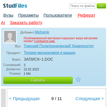
Вузы
Предметы
Пользователи
Реферат
AI
Заказать работу
Mehanik
Добавил:
Опубликованный материал нарушает ваши авторские
права?
Сообщите нам.
Томский Политехнический Университет
Вуз:
Теория механизмов и машин
Предмет:
ЗАПИСК~1
.DOC
Файл:
Скачиваний:
3
Добавлен:
22.02.2023
Размер:
1 Мб
☆
Скачать
< Предыдущая
9 / 11
Следующая >