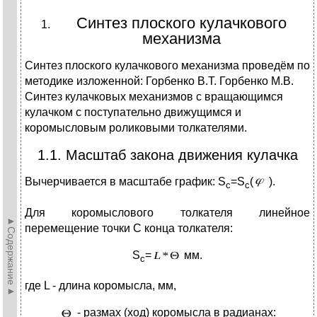
Синтез плоского кулачкового
механизма
Синтез плоского кулачкового механизма проведём по
методике изложенной: Горбенко В.Т. Горбенко М.В.
Синтез кулачковых механизмов с вращающимся
кулачком с поступательно движущимся и
коромысловым роликовыми толкателями.
1.1. Масштаб закона движения кулачка
Вычерчивается в масштабе график: S
=S
(
).
c
c
Для коромыслового толкателя линейное
►Содержание►
перемещение точки С конца толкателя:
S
=
мм.
c
где L - длина коромысла, мм,
- размах (ход) коромысла в радианах: