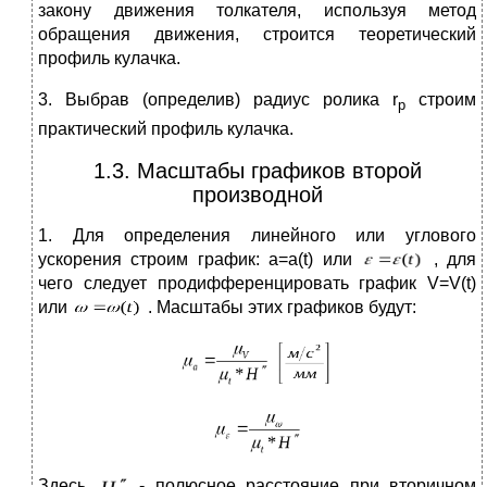
закону движения толкателя, используя метод
обращения движения, строится теоретический
профиль кулачка.
3. Выбрав (определив) радиус ролика r
строим
p
практический профиль кулачка.
1.3. Масштабы графиков второй
производной
1. Для определения линейного или углового
ускорения строим график: а=а(t) или
, для
чего следует продифференцировать график V=V(t)
или
. Масштабы этих графиков будут:
Здесь
- полюсное расстояние при вторичном