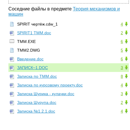
Соседние файлы в предмете
Теория механизмов и
машин
SPIRIT чертёж.cdw_1
4
SPIRIT1 TMM.doc
2
TMM.EXE
6
TMM2.DWG
5
Введение.doc
6
ЗАПИСК~1.DOC
3
Записка по ТММ.doc
8
Записка по курсовому проекту.doc
4
Записка Шурика - кулачки.doc
3
Записка Шурупа.doc
2
Записка №1.2.1.doc
4