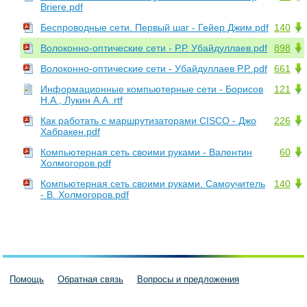
Briere.pdf
Беспроводные сети. Первый шаг - Гейер Джим.pdf
140
Волоконно-оптические сети - Р.Р. Убайдуллаев.pdf
898
Волоконно-оптические сети - Убайдуллаев Р.Р..pdf
661
Информационные компьютерные сети - Борисов
121
Н.А., Лукин А.А..rtf
Как работать с маршрутизаторами CISCO - Джо
226
Хабракен.pdf
Компьютерная сеть своими руками - Валентин
60
Холмогоров.pdf
Компьютерная сеть своими руками. Самоучитель
140
- В. Холмогоров.pdf
Помощь
Обратная связь
Вопросы и предложения