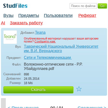
Вузы
Предметы
Пользователи
Реферат
AI
Заказать работу
Teana
Добавил:
Опубликованный материал нарушает ваши авторские
права?
Сообщите нам.
Таврический Национальный Университет
Вуз:
им. В.И. Вернадского
Сети и Телекоммуникации
Предмет:
Волоконно-оптические сети - Р.Р.
Файл:
Убайдуллаев
.pdf
Скачиваний:
898
Добавлен:
24.05.2014
Размер:
18 Мб
☆
Скачать