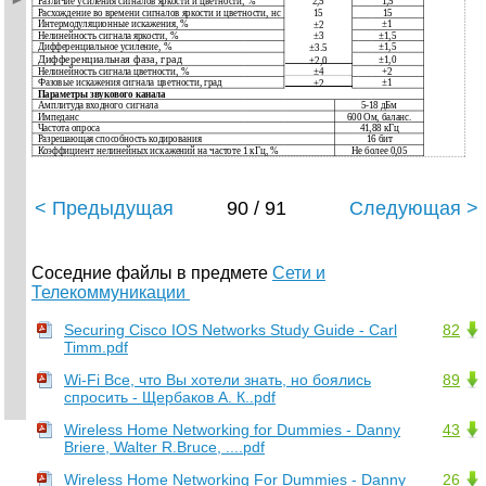
Различие усиления сигналов яркости и цветности, %
1,5
2,5
Расхождение во времени сигналов яркости и цветности, нс
15
15
Интермодуляционные искажения, %
±1
±2
Нелинейность сигнала яркости, %
±1,5
±3
Дифференциальное усиление, %
±1,5
±3.5
Дифференциальная фаза, град
±1,0
±2,0
Нелинейность сигнала цветности, %
+2
±4
Фазовые искажения сигнала цветности, град
±1
±2
Параметры звукового канала
Амплитуда входного сигнала
5-18 дБм
Импеданс
600 Ом, баланс.
Частота опроса
41,88 кГц
Разрешающая способность кодирования
16 бит
Коэффициент нелинейных искажений на частоте 1 кГц, %
Не более 0,05
< Предыдущая
90 / 91
Следующая >
Соседние файлы в предмете
Сети и
Телекоммуникации
Securing Cisco IOS Networks Study Guide - Carl
82
Timm.pdf
Wi-Fi Все, что Вы хотели знать, но боялись
89
спросить - Щербаков А. К..pdf
Wireless Home Networking for Dummies - Danny
43
Briere, Walter R.Bruce, ....pdf
Wireless Home Networking For Dummies - Danny
26