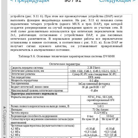
< Предыдущая
90 / 91
Следующая >
устройств (рис. 9.11 б). При этом все промежуточные устройства (DAP) могут
выполнять функцию ввода/вывода каналов. На рис. 9.11 в) показана схема
подключения четырех устройств (одного MUX и трех DAP), при которой
создается резервирование на случай повреждения одного из участков сети. В
этой схеме дополнительно используются три оптических переключателя типа
2х1, работающих согласованно с устройствами DAP, и два пассивных
оптических разветвителя. В нормальном режиме работы все переключатели
установлены в нижнее состояние, в соответствии с рис. 9.11. в). Если DAP не
получает сигнал нужного качества, он устанавливает прикрепленный
переключатель в альтернативное состояние.
Таблица 9.6. Основные технические характеристики системы DV6000
Оптические параметры
Скорость передачи системы
2.38 Гбит/с
Оптические длины волн, нм
1310, 1550, 1546.1, 1549.3, 1552.5, 1555.7
Оптические разъемы
Cyпep FC/PC или стандартные SC/РС
Тип передатчика
DFB лазер
Мощность передатчика
0-3 дБм
Тип приемника
InGap лавинный фотодиод
-9
Бюджет оптической линии связи
30 дБ для BER < 10
Максимальный уровень оптического приема
-8 дБм
Параметры аналогового видеоканала
Форматы входных сигналов
NTSC, PAL, SECAM,
скремблированный НЧ
видеосигнал
►Содержание►
Размах полного видеосигнала на выходе линии, В
1±0.1
Импеданс
75 Ом; баланс
Частота опроса
13,524 МГц
Разрешающая способность кодирования
10 бит
8 бит
Сигнал/шум при медленном изменении сигнала (шум
Не хуже 59 дБ
Не хуже 67 дБ
квантования)
Частотная характеристика (мультичастотного сигнала)
4,2 МГц
±0,10дБ
±0,10дБ
6,1 МГц
+0,3/-1,0дБ
+0,3/-1,0дБ
6,2 МГц
+0,3/-3,0 дБ
+0,3/-3,0 дБ