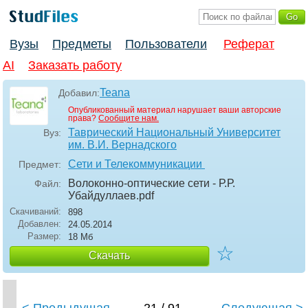
Вузы
Предметы
Пользователи
Реферат
AI
Заказать работу
Teana
Добавил:
Опубликованный материал нарушает ваши авторские
права?
Сообщите нам.
Таврический Национальный Университет
Вуз:
им. В.И. Вернадского
Сети и Телекоммуникации
Предмет:
Волоконно-оптические сети - Р.Р.
Файл:
Убайдуллаев
.pdf
Скачиваний:
898
Добавлен:
24.05.2014
Размер:
18 Мб
☆
Скачать