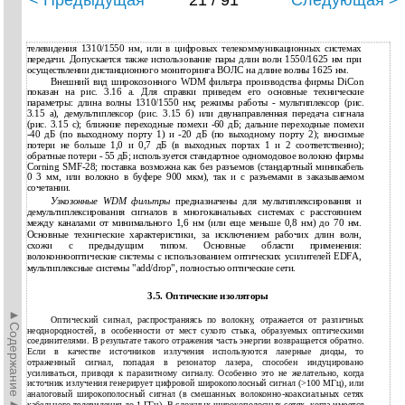
< Предыдущая
21 / 91
Следующая >
телевидения 1310/1550 нм, или в цифровых телекоммуникационных системах
передачи. Допускается также использование пары длин волн 1550/1625 нм при
осуществлении дистанционного мониторинга ВОЛС на длине волны 1625 нм.
Внешний вид широкозонного WDM фильтра производства фирмы DiCon
показан на рис. 3.16 а. Для справки приведем его основные технические
параметры: длина волны 1310/1550 нм; режимы работы - мультиплексор (рис.
3.15 а), демультиплексор (рис. 3.15 б) или двунаправленная передача сигнала
(рис. 3.15 с); ближние переходные помехи -60 дБ; дальние переходные помехи
-40 дБ (по выходному порту 1) и -20 дБ (по выходному порту 2); вносимые
потери не больше 1,0 и 0,7 дБ (в выходных портах 1 и 2 соответственно);
обратные потери - 55 дБ; используется стандартное одномодовое волокно фирмы
Corning SMF-28; поставка возможна как без разъемов (стандартный миникабель
0 3 мм, или волокно в буфере 900 мкм), так и с разъемами в заказываемом
сочетании.
Узкозонные WDM фильтры
предназначены для мультиплексирования и
демультиплексирования сигналов в многоканальных системах с расстоянием
между каналами от минимального 1,6 нм (или еще меньше 0,8 нм) до 70 нм.
Основные технические характеристики, за исключением рабочих длин волн,
схожи с предыдущим типом. Основные области применения:
волоконнооптические системы с использованием оптических усилителей EDFA,
мультиплексные системы "add/drop", полностью оптические сети.
3.5. Оптические изоляторы
►Содержание►
Оптический сигнал, распространяясь по волокну, отражается от различных
неоднородностей, в особенности от мест сухого стыка, образуемых оптическими
соединителями. В результате такого отражения часть энергии возвращается обратно.
Если в качестве источников излучения используются лазерные диоды, то
отраженный сигнал, попадая в резонатор лазера, способен индуцировано
усиливаться, приводя к паразитному сигналу. Особенно это не желательно, когда
источник излучения генерирует цифровой широкополосный сигнал (>100 МГц), или
аналоговый широкополосный сигнал (в смешанных волоконно-коаксиальных сетях
кабельного телевидения до 1 ГГц). В сложных широкополосных сетях, когда имеется