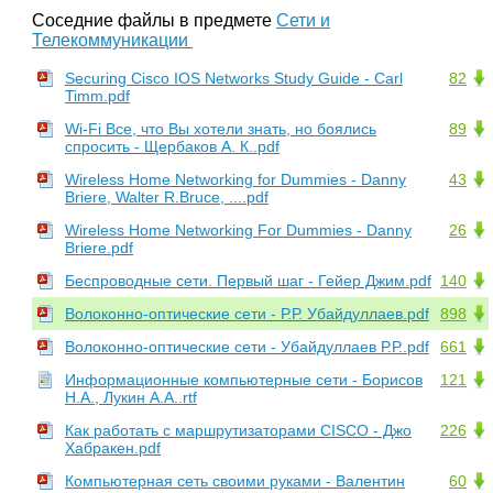
Соседние файлы в предмете
Сети и
Телекоммуникации
Securing Cisco IOS Networks Study Guide - Carl
82
Timm.pdf
Wi-Fi Все, что Вы хотели знать, но боялись
89
спросить - Щербаков А. К..pdf
Wireless Home Networking for Dummies - Danny
43
Briere, Walter R.Bruce, ....pdf
Wireless Home Networking For Dummies - Danny
26
Briere.pdf
Беспроводные сети. Первый шаг - Гейер Джим.pdf
140
Волоконно-оптические сети - Р.Р. Убайдуллаев.pdf
898
Волоконно-оптические сети - Убайдуллаев Р.Р..pdf
661
Информационные компьютерные сети - Борисов
121
Н.А., Лукин А.А..rtf
Как работать с маршрутизаторами CISCO - Джо
226
Хабракен.pdf
Компьютерная сеть своими руками - Валентин
60