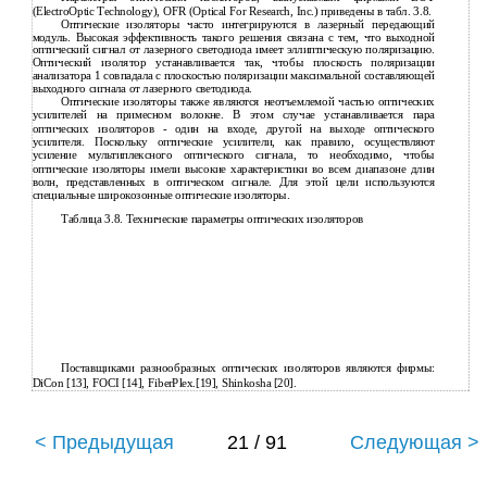
(ElectroOptic Technology), OFR (Optical For Research, Inc.) приведены в табл. 3.8.
Оптические изоляторы часто интегрируются в лазерный передающий
модуль. Высокая эффективность такого решения связана с тем, что выходной
оптический сигнал от лазерного светодиода имеет эллиптическую поляризацию.
Оптический изолятор устанавливается так, чтобы плоскость поляризации
анализатора 1 совпадала с плоскостью поляризации максимальной составляющей
выходного сигнала от лазерного светодиода.
Оптические изоляторы также являются неотъемлемой частью оптических
усилителей на примесном волокне. В этом случае устанавливается пара
оптических изоляторов - один на входе, другой на выходе оптического
усилителя. Поскольку оптические усилители, как правило, осуществляют
усиление мультиплексного оптического сигнала, то необходимо, чтобы
оптические изоляторы имели высокие характеристики во всем диапазоне длин
волн, представленных в оптическом сигнале. Для этой цели используются
специальные широкозонные оптические изоляторы.
Таблица 3.8. Технические параметры оптических изоляторов
Поставщиками разнообразных оптических изоляторов являются фирмы:
DiCon [13], FOCI [14], FiberPlex.[19], Shinkosha [20].
< Предыдущая
21 / 91
Следующая >