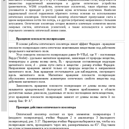
множество подключений коннекторов и другие оптические устройства
(разветвители, WDM устройства, оптические усилители), такая обратная связь
усиливается и приводит к росту уровня шума источника излучения. Наиболее
кардинальный способ подавления обратного потока основан на использовании
оптических изоляторов. Оптический изолятор обеспечивает пропускание света в
одном направлении почти без потерь, а в другом (обратном) направлении с большим
затуханием. Оптические изоляторы сегодня являются ключевым элементом многих
лазерных систем, оптических усилителей, а также используются в качестве
отдельного элемента оптической линии связи.
Вращение плоскости поляризации
В основе работы оптического изолятора лежит эффект Фарадея - вращение
плоскости поляризации света оптически неактивными веществами под действием
продольного магнитного поля.
Угол поворота плоскости поляризации равен
θ
=
VB
d, где V - постоянная
Z
Верде (Verdet) - удельное магнитное вращение, зависящая от природы вещества,
температуры и длины волны света, В
- продольная составляющая индукции
Z
магнитного поля, d - длина пути света в веществе - размер ячейки Фарадея.
Направление вращения зависит только от природы вещества и направления
магнитного поля. Знак вращения отсчитывается для наблюдателя, смотрящего
вдоль магнитного поля. Магнитное вращение плоскости поляризации
обусловлено возникновением асимметрии оптических свойств вещества под
действием магнитного поля.
Зависимость вращения плоскости поляризации от длины волны света
называется
вращательной дисперсией.
В первом приближении в области
достаточно малых длин волн, удаленных от полос поглощения света веществом,
угол вращения плоскости поляризации зависит от длины волны света
λ
по
-2
закону Био:
θ
~
λ
.
Принцип действия оптического изолятора
Оптический изолятор состоит из трех элементов: поляризатора 1
(входного поляризатора), ячейки Фарадея 2 и анализатора 3 (выходного
поляризатора), рис. 3.17. Параметры ячейки Фарадея выбираются так, чтобы ось
поляризации света, проходящего через нее, разворачивалась на 45°. Под таким
же углом устанавливаются оси поляризаторов.