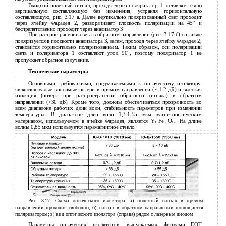
Входной полезный сигнал, проходя через поляризатор 1, оставляет свою
вертикальную составляющую без изменения, устраняя горизонтальную
составляющую, рис. 3.17 а. Далее вертикально поляризованный свет проходит
через ячейку Фарадея 2, разворачивает плоскость поляризации на 45° и
беспрепятственно проходит через анализатор 3.
При распространении света в обратном направлении (рис. 3.17 б) он также
поляризуется в плоскости анализатора 3, затем, проходя через ячейку Фарадея 2,
становится горизонтально поляризованным. Таким образом, оси поляризации
света и поляризатора 1 составляют угол 90°, поэтому поляризатор 1 не
пропускает обратное излучение.
Технические параметры
Основными требованиями, предъявляемыми к оптическому изолятору,
являются малые вносимые потери в прямом направлении (~ 1-2 дБ) и высокая
изоляция (потери при распространении обратного сигнала) в обратном
направлении (>30 дБ). Кроме того, должны обеспечиваться прозрачность во
всем диапазоне рабочих длин волн, стабильность параметров при изменении
температуры. В диапазоне длин волн 1,3-1,55 мкм магнитооптическим
материалом, используемом в ячейке Фарадея, является Y
Fe
O
. На длине
3
3
12
волны 0,85 мкм используется парамагнитное стекло.
Рис. 3.17. Схема оптического изолятора: а) полезный сигнал в прямом
направлении проходит свободно; б) сигнал в обратном направлении поглощается
поляризатором; в) вид оптического изолятора (справа) рядом с лазерным диодом
Параметры оптических изоляторов, выпускаемых фирмами EOT