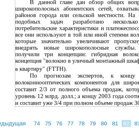
В
данной главе дан обзор общих воп
широкополосных абонентских сетей, охваты
районов города или сельской местности. На
подобных задач разработано нескольк
потребительские характеристики и платежеспос
все они используют в той или иной степени
вол
которые значительно увеличивают пропуск
внедрять новые широкополосные службы. 
получили три концепции: гибридная волоко
концепция "волокно в уличный монтажный шкаф
квартиру" (FTTH).
в
По прогнозам экспертов, к концу
волоконнооптических компонентов для широк
составит 2/3 от полного объема продаж, кото
уровень 12 млрд. долл.; а концу 2003 года соо
и составит уже 3/4 при полном объеме продаж 30 
едыдущая
74
75
76
77
78
79
80
81
82
8
91