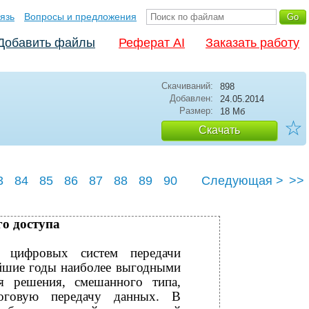
язь
Вопросы и предложения
Добавить файлы
Реферат AI
Заказать работу
Скачиваний:
898
Добавлен:
24.05.2014
Размер:
18 Мб
☆
Скачать
3
84
85
86
87
88
89
90
Следующая >
>>
го доступа
е цифровых систем передачи
йшие годы наиболее выгодными
ся решения, смешанного типа,
оговую передачу данных. В