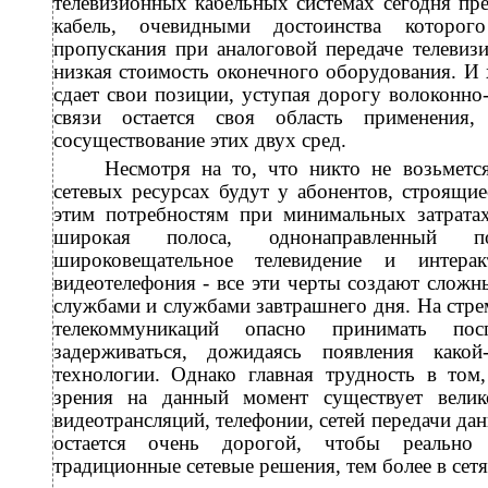
телевизионных кабельных системах сегодня пр
кабель, очевидными достоинства которог
пропускания при аналоговой передаче телевиз
низкая стоимость оконечного оборудования. И 
сдает свои позиции, уступая дорогу волоконно
связи остается своя область применения,
сосуществование этих двух сред.
Несмотря на то, что никто не возьмется
сетевых ресурсах будут у абонентов, строящие
этим потребностям при минимальных затратах
широкая полоса, однонаправленный п
широковещательное телевидение и интера
видеотелефония - все эти черты создают сло
службами и службами завтрашнего дня. На стр
телекоммуникаций опасно принимать по
задерживаться, дожидаясь появления какой
технологии. Однако главная трудность в том
зрения на данный момент существует велик
видеотрансляций, телефонии, сетей передачи да
остается очень дорогой, чтобы реально 
традиционные сетевые решения, тем более в сетя