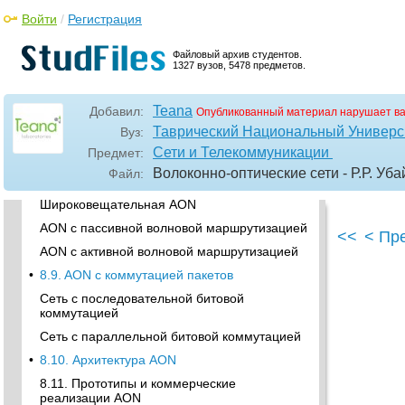
Разветвитель-коммутатор 2х2 (элемент 2х2)
Войти
/
Регистрация
Оптические коммутаторы nхn
Файловый архив студентов.
•
8.6. Волновые конвертеры
1327 вузов, 5478 предметов.
•
8.7. Классификация полностью оптических
сетей
Teana
Добавил:
Опубликованный материал нарушает в
Простая многоволновая линия связи SMWL
Таврический Национальный Универси
Вуз:
Параметры многоволновых мультиплексных
Сети и Телекоммуникации
Предмет:
линий связи
Волоконно-оптические сети - Р.Р. Уб
Файл:
•
8.8. AON с коммутацией каналов
Широковещательная AON
AON с пассивной волновой маршрутизацией
<<
< Пр
AON с активной волновой маршрутизацией
•
8.9. AON с коммутацией пакетов
Сеть с последовательной битовой
коммутацией
Сеть с параллельной битовой коммутацией
•
8.10. Архитектура AON
8.11. Прототипы и коммерческие
реализации AON