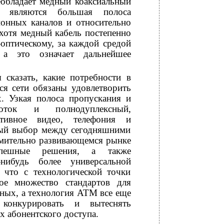
еобладает медный коаксиальный
о являются большая полоса
ионных каналов и относительно
хотя медный кабель постепенно
-оптическому, за каждой средой
 а это означает дальнейшее
 сказать, какие потребности в
ся сети обязаны удовлетворить
. Узкая полоса пропускания и
оток и полнодуплексный,
ктивное видео, телефония и
жный выбор между сегодняшними
емительно развивающемся рынке
спешные решения, а также
-нибудь более универсальной
, что с технологической точки
ое множество стандартов для
нных, а технология АТМ все еще
конкурировать и вытеснять
х абонентского доступа.