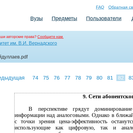
FAQ
Обратная св
Вузы
Предметы
Пользователи
аши авторские права?
Сообщите нам.
тет им. В.И. Вернадского
айдуллаев
.pdf
едыдущая
74
75
76
77
78
79
80
81
82
8
91
Сети абонентско
9.
В
перспективе грядут доминировани
информации над аналоговыми. Однако в ближа
с точки зрения
цена-эффективность останут
использующие как цифровую, так и анал