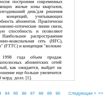
росов построения современных
вающих жилые зоны кварталов,
 сегодняшний день'для решения
о концепций, учитывающих
обность абонентов. Практически
оконно-оптические линии связи,
ную способность и позволяют
Наибольшее распространение
нно-коаксиальная сеть (HFC),
" (FTTC) и концепция "волокно
 1998 года объем продаж
ополосных абонентских сетей
рый, как ожидается, выйдет на
тношение еще больше увеличится
млрд. долл. [1].
3
84
85
86
87
88
89
90
Следующая >
>>