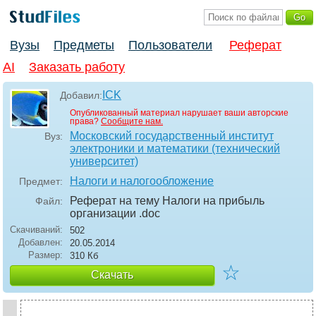
Вузы
Предметы
Пользователи
Реферат
AI
Заказать работу
ICK
Добавил:
Опубликованный материал нарушает ваши авторские
права?
Сообщите нам.
Московский государственный институт
Вуз:
электроники и математики (технический
университет)
Налоги и налогообложение
Предмет:
Реферат на тему Налоги на прибыль
Файл:
организации
.doc
Скачиваний:
502
Добавлен:
20.05.2014
Размер:
310 Кб
☆
Скачать