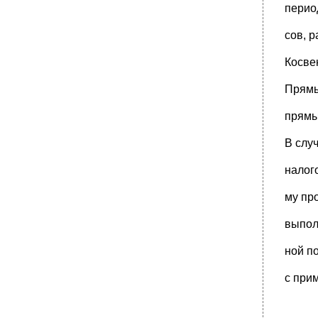
перио
сов, 
Косве
Прямы
прямы
В слу
налог
му пр
выпол
ной п
с при