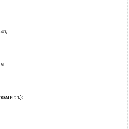
от,
ам
м и т.п.);