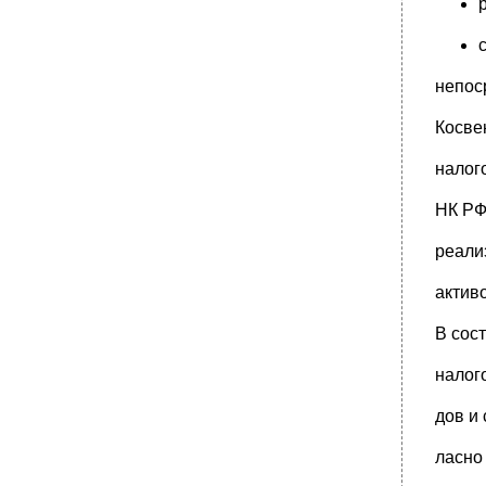
непос
Косве
налог
НК РФ
реали
актив
В сос
налог
дов и
ласно