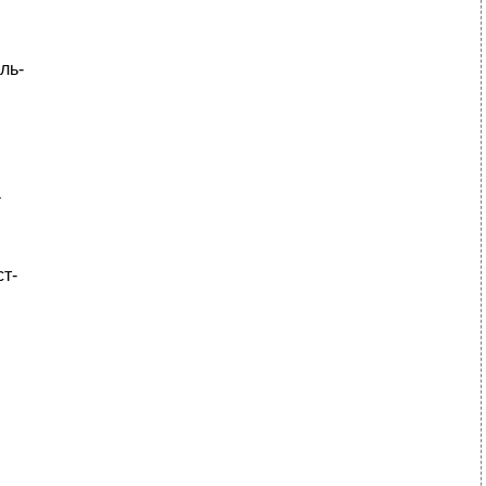
ль-
а
ст-