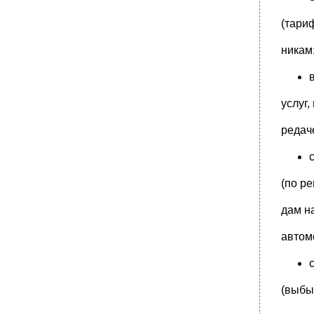
(тари
никам
услуг,
редач
(по р
дам н
автом
(выбы