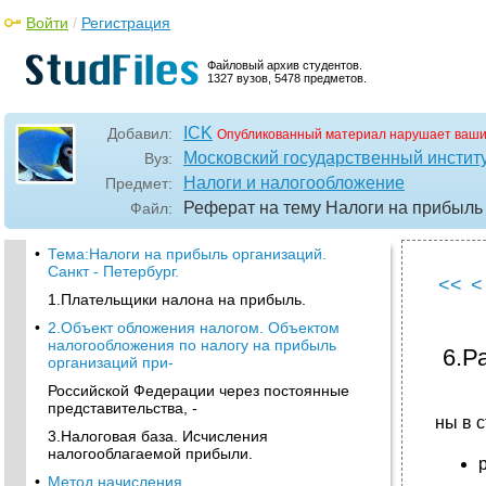
Войти
/
Регистрация
Файловый архив студентов.
1327 вузов, 5478 предметов.
ICK
Добавил:
Опубликованный материал нарушает ваши
Московский государственный институ
Вуз:
Налоги и налогообложение
Предмет:
Реферат на тему Налоги на прибыль
Файл:
•
Тема:Налоги на прибыль организаций.
Санкт - Петербург.
<<
<
1.Плательщики налона на прибыль.
•
2.Объект обложения налогом. Объектом
налогообложения по налогу на прибыль
6.Р
организаций при-
Российской Федерации через постоянные
представительства, -
ны в с
3.Налоговая база. Исчисления
налогооблагаемой прибыли.
•
Метод начисления.