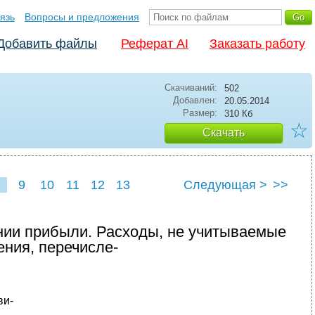
язь
Вопросы и предложения
Добавить файлы
Реферат AI
Заказать работу
Скачиваний:
502
Добавлен:
20.05.2014
Размер:
310 Кб
☆
Скачать
9
10
11
12
13
Следующая >
>>
нии прибыли. Расходы, не учитываемые
ния, перечисле-
ви-