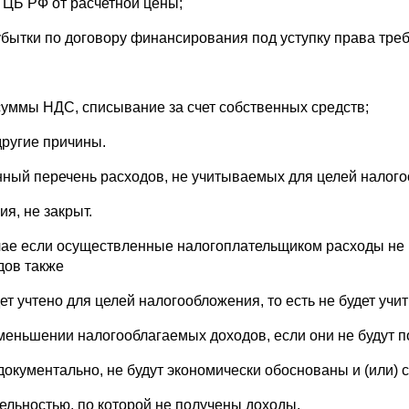
 ЦБ РФ от расчетной цены;
убытки по договору финансирования под уступку права тре
суммы НДС, списывание за счет собственных средств;
другие причины.
нный перечень расходов, не учитываемых для целей налого
я, не закрыт.
чае если осуществленные налогоплательщиком расходы не 
дов также
ет учтено для целей налогообложения, то есть не будет учи
уменьшении налогооблагаемых доходов, если они не будут 
документально, не будут экономически обоснованы и (или) 
тельностью, по которой не получены доходы.