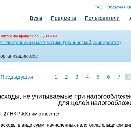
FAQ
Обратная св
Вузы
Предметы
Пользователи
 авторские права?
Сообщите нам.
т электроники и математики (технический университет)
 организации
.doc
 Предыдущая
1
2
3
4
5
6
7
8
асходы, не учитываемые при налогообложе
для целей налогообложе
т. 27 НК РФ.К ним относятся:
расходы в виде сумм, начисленных налогоплательщиком ди