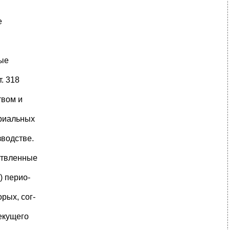
е
мые
. 318
твом и
риальных
зводстве.
ствленные
) перио-
рых, сог-
текущего