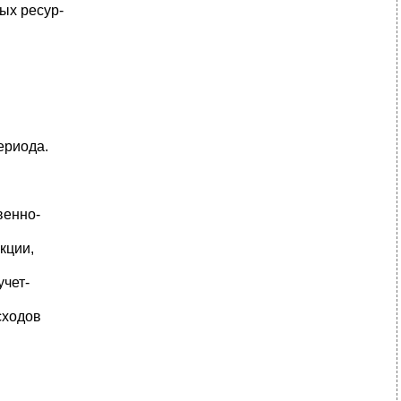
ых ресур-
ериода.
венно-
кции,
учет-
сходов