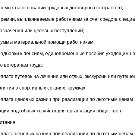
аемых на основании трудовых договоров (контрактов);
премии, выплачиваемые работникам за счет средств специа
назначения или целевых поступлений;
суммы материальной помощи работникам;
надбавки к пенсиям, единовременные пособия уходящим н
ю ветеранам труда;
оплата путевок на лечение или отдых, экскурсии или путеше
анятия в спортивных секциях, кружках;
оплата ценовых разниц при реализации по льготным ценам
кции подсобных хозяйств для организации обществен-
питания;
оплата ценовых разниц при реализации по льготным ценам