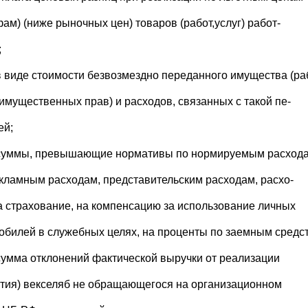
фам) (ниже рыночных цен) товаров (работ,услуг) работ-
;
в виде стоимости безвозмездно переданного имущества (раб
 имущественных прав) и расходов, связанных с такой пе-
ей;
суммы, превышающие нормативы по нормируемым расход
екламным расходам, представительским расходам, расхо-
а страхование, на компенсацию за использование личных
обилей в служебных целях, на проценты по заемным средства
сумма отклонений фактической выручки от реализации
тия) векселяб не обращающегося на организационном