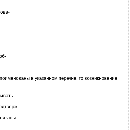
бова-
об-
поименованы в указанном перечне, то возникновение
тывать-
подтверж-
связаны