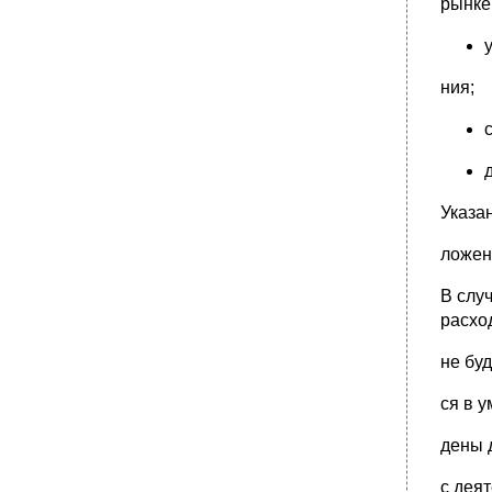
рынке
ния;
Указа
ложени
В слу
расхо
не буд
ся в 
дены 
с дея