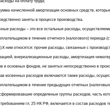
расходы на оплату труда;
сумма начисленной амортизации основных средств, которы
редственно заняты в процессе производства.
нные расходы – это все остальные расходы, осуществляе
оплательщиком в течение отчетного (налогового) периода (ст
).К ним относятся: прочие расходы, связанные с производс
зацией, внереализационные расходы, амортизация немате
ов и основных фондов, не занятых непосредственно в прои
тав косвенных расходов включаются также расходы, осуще
оплательщиком в течение предыдущих отчетных (налоговых
 сформировавшие определеные группы расходов, часть кото
 требованиям гл. 25 НК РФ, включается в состав расходов 