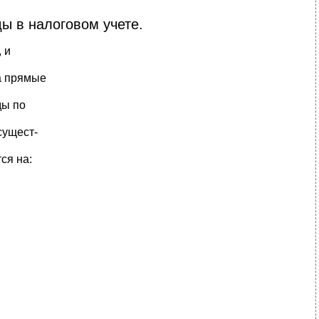
ы в налоговом учете.
 и
а прямые
ды по
сущест-
ся на: