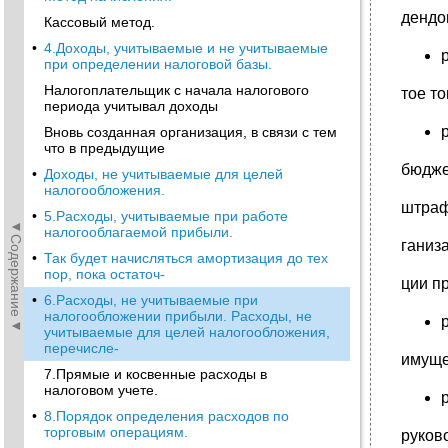
дендо
Кассовый метод.
•
4.Доходы, учитываемые и не учитываемые
при определении налоговой базы.
Налогоплательщик с начала налогового
тое т
периода учитывал доходы
Вновь созданная организация, в связи с тем
что в предыдущие
бюдже
•
Доходы, не учитываемые для целей
налогообложения.
штраф
•
5.Расходы, учитываемые при работе
◄Содержание◄
налогооблагаемой прибыли.
ганиз
•
Так будет начисляться амортизация до тех
пор, пока остаточ-
ции п
•
6.Расходы, не учитываемые при
налогообложении прибыли. Расходы, не
учитываемые для целей налогообложения,
перечисле-
имуще
7.Прямые и косвенные расходы в
налоговом учете.
•
8.Порядок определения расходов по
торговым операциям.
руков