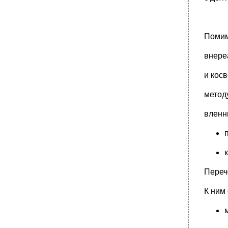
Помим
внере
и кос
метод
вленн
Переч
К ним 