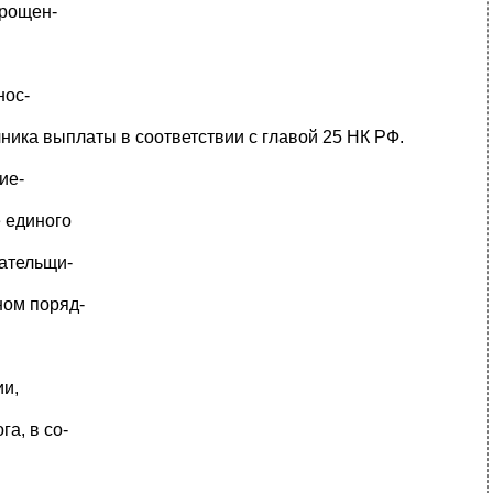
прощен-
нос-
чника выплаты в соответствии с главой 25 НК РФ.
ие-
е единого
лательщи-
ном поряд-
ии,
а, в со-