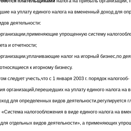
вляются плательщиками
налога на прибыль организации, п
шие на уплату единого налога на вмененный доход для оп
идов деятельности:
организации,применяющие упрощенную систему налогообл
ета и отчетности;
организации,уплачивающие налог на игорный бизнес,по дея
 относящиеся к игорному бизнесу.
ом следует учесть,что с 1 января 2003 г. порядок налогооб-
ия организаций,перешедших на уплату единого налога на 
оход для определенных видов деятельности,регулируется гл
 «Система налогообложения в виде единого налога на вм
 для отдельных видов деятельности», а применяющих упр