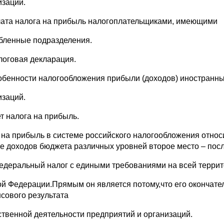
изаций.
лата налога на прибыль налогоплательщиками, имеющими
бленные подразделения.
логовая декларация.
обенности налогообложения прибыли (доходов) иностранн
изаций.
ет налога на прибыль.
 на прибыль в системе российского налогообложения относ
е доходов бюджета различных уровней второе место – посл
едеральный налог с едиными требованиями на всей террит
ой Федерации.Прямым он является потому,что его окончател
сового результата
ственной деятельности предприятий и организаций.