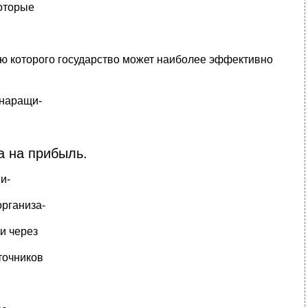
которые
ью которого государство может наиболее эффективно
 наращи-
а на прибыль.
и-
организа-
и через
точников