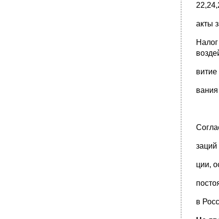
22,24,
акты 
Налог
возде
витие
вания
Согла
заций
ции, 
посто
в Рос