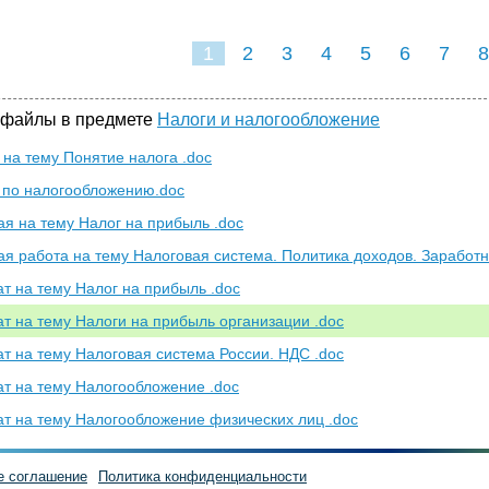
1
2
3
4
5
6
7
8
 файлы в предмете
Налоги и налогообложение
 на тему Понятие налога .doc
 по налогообложению.doc
ая на тему Налог на прибыль .doc
ая работа на тему Налоговая система. Политика доходов. Заработн
т на тему Налог на прибыль .doc
т на тему Налоги на прибыль организации .doc
т на тему Налоговая система России. НДС .doc
т на тему Налогообложение .doc
т на тему Налогообложение физических лиц .doc
е соглашение
Политика конфиденциальности