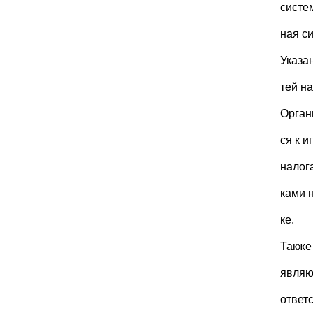
систем
ная с
Указа
тей н
Орган
ся к и
налог
ками 
ке.
Также
являю
ответс