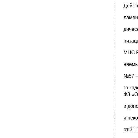
Дейст
ламен
дичес
низац
МНС Р
няемы
№57 –
го ко
ФЗ «О
и доп
и нек
от 31