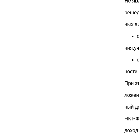
Не я
решед
ных в
ния,уч
ности
При эт
ложен
ный д
НК РФ
доход