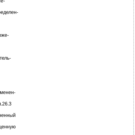
е-
ределен-
оже-
тель-
вменен-
.26.3
ененный
ощенную