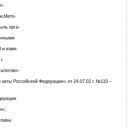
г-
и,Мето-
ыль орга-
дёнными
 и изме-
г.
Налогово-
акты Российской Федерации»; от 24.07.02 г. №110 –
дерации
и»;
 главы