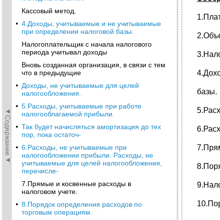
Кассовый метод.
1.Пла
•
4.Доходы, учитываемые и не учитываемые
при определении налоговой базы.
2.Объ
Налогоплательщик с начала налогового
периода учитывал доходы
3.Нал
Вновь созданная организация, в связи с тем
что в предыдущие
4.Дох
•
Доходы, не учитываемые для целей
базы.
налогообложения.
•
5.Расходы, учитываемые при работе
5.Рас
◄Содержание◄
налогооблагаемой прибыли.
•
Так будет начисляться амортизация до тех
6.Рас
пор, пока остаточ-
•
6.Расходы, не учитываемые при
7.Пря
налогообложении прибыли. Расходы, не
учитываемые для целей налогообложения,
8.Пор
перечисле-
7.Прямые и косвенные расходы в
9.Нал
налоговом учете.
10.По
•
8.Порядок определения расходов по
торговым операциям.