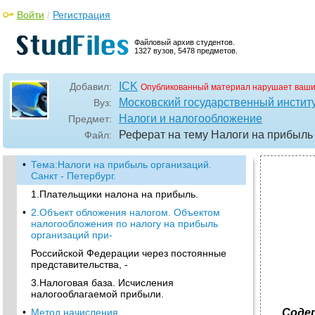
Войти
/
Регистрация
Файловый архив студентов.
1327 вузов, 5478 предметов.
ICK
Добавил:
Опубликованный материал нарушает ваши
Московский государственный институ
Вуз:
Налоги и налогообложение
Предмет:
Реферат на тему Налоги на прибыль
Файл:
•
Тема:Налоги на прибыль организаций.
Санкт - Петербург.
1.Плательщики налона на прибыль.
•
2.Объект обложения налогом. Объектом
налогообложения по налогу на прибыль
организаций при-
Российской Федерации через постоянные
представительства, -
3.Налоговая база. Исчисления
налогооблагаемой прибыли.
•
Метод начисления.
Соде