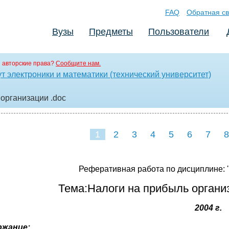
FAQ
Обратная св
Вузы
Предметы
Пользователи
 авторские права?
Сообщите нам.
т электроники и математики (технический университет)
 организации
.doc
1
2
3
4
5
6
7
8
Реферативная работа по дисциплине: '
Тема:Налоги на прибыль организ
2004 г.
ржание: