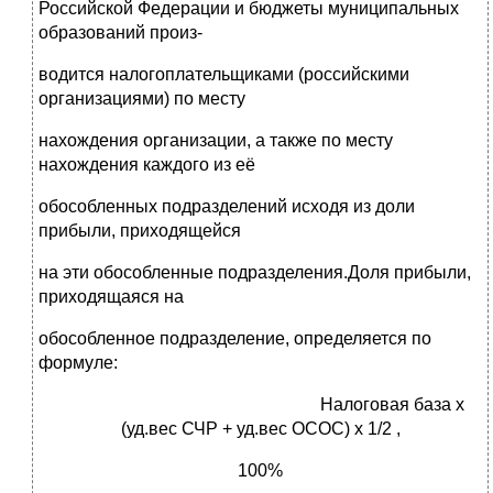
Российской Федерации и бюджеты муниципальных
образований произ-
водится налогоплательщиками (российскими
организациями) по месту
нахождения организации, а также по месту
нахождения каждого из её
обособленных подразделений исходя из доли
прибыли, приходящейся
на эти обособленные подразделения.Доля прибыли,
приходящаяся на
обособленное подразделение, определяется по
формуле:
Н
алоговая база х
(уд.вес СЧР + уд.вес ОСОС) х 1/2 ,
100%