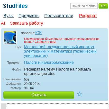
Вузы
Предметы
Пользователи
Реферат
AI
Заказать работу
ICK
Добавил:
Опубликованный материал нарушает ваши авторские
права?
Сообщите нам.
Московский государственный институт
Вуз:
электроники и математики (технический
университет)
Налоги и налогообложение
Предмет:
Реферат на тему Налоги на прибыль
Файл:
организации
.doc
Скачиваний:
502
Добавлен:
20.05.2014
Размер:
310 Кб
☆
Скачать