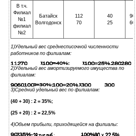
В т.ч.
Филиал
Батайск
112
40
90
№1
Волгодонск
70
25
60
филиал
№2
1)Удельный вес среднесписочной численности
работников по филиалам:
2)Удельный вес амортизируемого имущества по
филиалам:
3)Средний удельный вес по филиалам:
(40 + 30) : 2 = 35%;
(25 + 20) : 2 = 22,5%
4)Объем прибыли, приходящейся на филиалы: