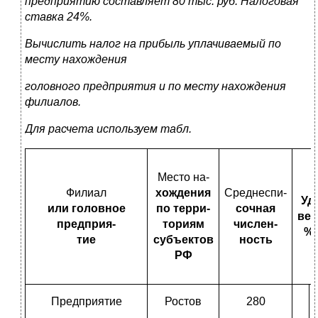
предприятию составляет 80 тыс. руб. Налоговая
ставка 24%.
Вычислить налог на прибыль уплачиваемый по
месту нахождения
головного предприятия и по месту нахождения
филиалов.
Для расчета используем табл.
Место на-
Филиал
хождения
Среднеспи-
Уд.
или головное
по терри-
сочная
вес
предприя-
ториям
числен-
%
тие
субъектов
ность
РФ
Предприятие
Ростов
280