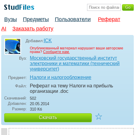
Вузы
Предметы
Пользователи
Реферат
AI
Заказать работу
ICK
Добавил:
Опубликованный материал нарушает ваши авторские
права?
Сообщите нам.
Московский государственный институт
Вуз:
электроники и математики (технический
университет)
Налоги и налогообложение
Предмет:
Реферат на тему Налоги на прибыль
Файл:
организации
.doc
Скачиваний:
502
Добавлен:
20.05.2014
Размер:
310 Кб
☆
Скачать