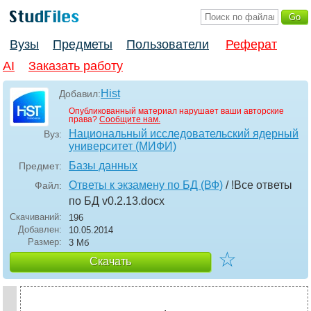
Вузы
Предметы
Пользователи
Реферат
AI
Заказать работу
Hist
Добавил:
Опубликованный материал нарушает ваши авторские
права?
Сообщите нам.
Национальный исследовательский ядерный
Вуз:
университет (МИФИ)
Базы данных
Предмет:
Ответы к экзамену по БД (ВФ)
/ !Все ответы
Файл:
по БД v0.2.13
.docx
Скачиваний:
196
Добавлен:
10.05.2014
Размер:
3 Мб
☆
Скачать