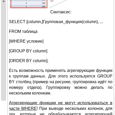
Синтаксис:
SELECT [column,]Групповая_функция(column), ...
FROM таблица
[WHERE условие]
[GROUP BY column]
[ORDER BY column];
Есть возможность применять агрегирующие функции
к группам данных. Для этого используется GROUP
BY столбец (пример на рисунке, группировка идёт по
номеру отдела). Группировку можно делать по
нескольким колонкам.
Агрегирующие функции не могут использоваться в
части
WHERE
! При выводе нескольких колонок, для
тех, которые не обрабатываются агрегирующей