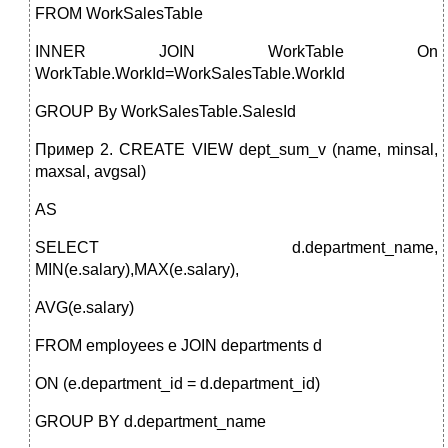
FROM WorkSalesTable
INNER JOIN WorkTable On
WorkTable.WorkId=WorkSalesTable.WorkId
GROUP By WorkSalesTable.SalesId
Пример 2. CREATE VIEW dept_sum_v (name, minsal,
maxsal, avgsal)
AS
SELECT d.department_name,
MIN(e.salary),MAX(e.salary),
AVG(e.salary)
FROM employees e JOIN departments d
ON (e.department_id = d.department_id)
GROUP BY d.department_name