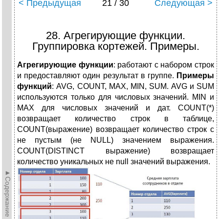
< Предыдущая
21 / 30
Следующая >
28. Агрегирующие функции.
Группировка кортежей. Примеры.
Агрегирующие функции
: работают с набором строк
и предоставляют один результат в группе.
Примеры
функций
: AVG, COUNT, MAX, MIN, SUM. AVG и SUM
используются только для числовых значений. MIN и
MAX для числовых значений и дат. COUNT(*)
возвращает количество строк в таблице,
COUNT(выражение) возвращает количество строк с
не пустым (не NULL) значением выражения.
COUNT(DISTINCT выражение) возвращает
количество уникальных не null значений выражения.
►Содержание►