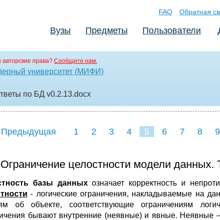
FAQ
Обратная св
Вузы
Предметы
Пользователи
 авторские права?
Сообщите нам.
дерный университет (МИФИ)
ответы по БД v0.2.13
.docx
 Предыдущая
1
2
3
4
5
6
7
8
9
16
17
18
19
20
21
 Ограничение целостности модели данных. Т
стность базы данных
означает корректность и непрот
тности
- логические ограничения, накладываемые на д
ям об объекте, соответствующие ограничениям логи
ичения бывают внутренние (неявные) и явные. Неявные –