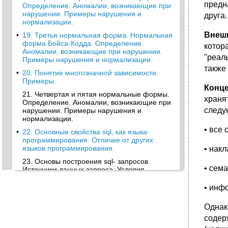
предн
Определение. Аномалии, возникающие при
нарушении. Примеры нарушения и
друга.
нормализации.
Внеш
•
19. Третья нормальная форма. Нормальная
форма Бойса-Кодда. Определение.
котор
Аномалии, возникающие при нарушении.
"реал
Примеры нарушения и нормализации.
также
•
20. Понятие многозначной зависимости.
Примеры.
Конц
21. Четвертая и пятая нормальные формы.
храня
Определение. Аномалии, возникающие при
следу
нарушении. Примеры нарушения и
нормализации.
• все 
•
22. Основные свойства sql, как языка
программирования. Отличие от других
языков программирования.
• нак
23. Основы построения sql- запросов.
• сем
Источники данных запроса. Условия
выборки кортежей. Примеры.
• инф
•
24. Левые, правые и полные соединения.
Функции для работы с null значениями.
Однак
Выборка уникальных записей. Примеры.
содер
•
25. Использование подзапросов. Типы