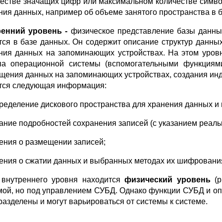
честве значащих цифр или максимальном количестве симво
ния данных, например об объеме занятого пространства в б
ренний уровень -
физическое представление базы данны
тся в базе данных. Он содержит описание структур данны
ния данных на запоминающих устройствах. На этом уров
па операционной системы (вспомогательными функциям
щения данных на запоминающих устройствах, создания инде
тся следующая информация:
пределение дискового пространства для хранения данных и 
сание подробностей сохранения записей (с указанием реал
дения о размещении записей;
дения о сжатии данных и выбранных методах их шифровани
внутреннего уровня находится
физический уровень
(
мой, но под управлением СУБД. Однако функции СУБД и о
 разделены и могут варьироваться от системы к системе.