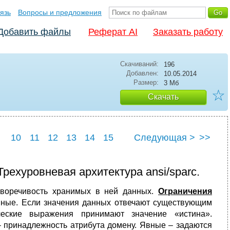
язь
Вопросы и предложения
Добавить файлы
Реферат AI
Заказать работу
Скачиваний:
196
Добавлен:
10.05.2014
Размер:
3 Мб
☆
Скачать
10
11
12
13
14
15
Следующая >
>>
22
23
24
25
рехуровневая архитектура ansi/sparc.
иворечивость хранимых в ней данных.
Ограничения
анные. Если значения данных отвечают существующим
ческие выражения принимают значение «истина».
 принадлежность атрибута домену. Явные – задаются