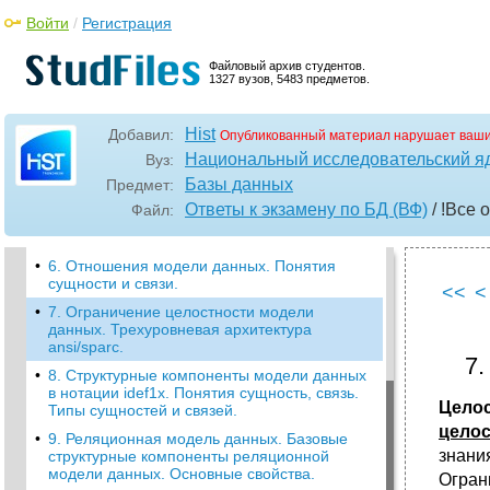
информации.
Войти
/
Регистрация
•
2. Отличительные особенности субд как
программного продукта. Понятие
экземпляра и базы данных.
Файловый архив студентов.
1327 вузов, 5483 предметов.
3. Категории пользователей субд.
Функциональные требования различных
категорий пользователей к субд.
Hist
Добавил:
Опубликованный материал нарушает ваши
•
4. История развития субд. Особенности не
Национальный исследовательский я
Вуз:
реляционных моделей данных.
Базы данных
Предмет:
5. Общая характеристика моделей данных.
Ответы к экзамену по БД (ВФ)
/ !Все 
Файл:
Основные свойства. Понятие атрибутов,
доменов.
•
6. Отношения модели данных. Понятия
сущности и связи.
<<
<
•
7. Ограничение целостности модели
данных. Трехуровневая архитектура
ansi/sparc.
7.
•
8. Структурные компоненты модели данных
в нотации idef1x. Понятия сущность, связь.
Цело
Типы сущностей и связей.
целос
•
9. Реляционная модель данных. Базовые
знани
структурные компоненты реляционной
модели данных. Основные свойства.
Огран