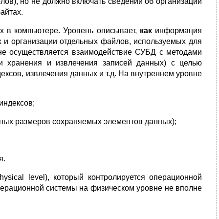
лов), но не должно включать сведений об организации
айтах.
х в компьютере. Уровень описывает,
как
информация
х и организации отдельных файлов, используемых для
не осуществляется взаимодействие СУБД с методами
и хранения и извлечения записей данных) с целью
ксов, извлечения данных и т.д. На внутреннем уровне
индексов;
ьных размеров сохраняемых элементов данных);
я.
physical level), который контролируется операционной
перационной системы на физическом уровне не вполне