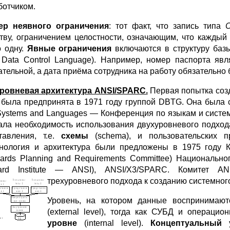
ботчиком.
ер неявного ограничения
: тот факт, что запись типа
тву, ограничением целостности, означающим, что каждый
о одну.
Явные ограничения
включаются в структуру баз
 Data Control Language). Например, номер паспорта яв
ательной, а дата приёма сотрудника на работу обязательно 
ровневая архитектура ANSI/SPARC.
Первая попытка созд
была предпринята в 1971 году группой DBTG. Она была 
Systems and Languages — Конференция по языкам и систе
ала необходимость использования двухуровневого подход
тавления, т.е.
схемы
(schema), и пользовательских п
нология и архитектура были предложены в 1975 году 
dards Planning and Requirements Committee) Национально
ard Institute — ANSI), ANSI/X3/SPARC. Комитет A
трехуровневого подхода к созданию системного
Уровень, на котором данные воспринимают
(external level), тогда как СУБД и операц
уровне
(internal level).
Концептуальный 