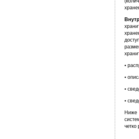
подзапросов. Примеры.
(коли
хране
•
26. Коррелированные подзапросы.
Особенности использования in, not in,exists,
not exists.
Внут
храни
27. Теоретико-множественные операции в
sql-запросах. Примеры.
хране
•
28. Агрегирующие функции. Группировка
досту
кортежей. Примеры.
разме
29. Представления. Особенности
храни
использования. Примеры.
• рас
•
30. Триггеры в Transact sql. Пример
реализации триггера.
• опи
•
31. Курсоры. Основные функции. Правила
применения. Примеры.
• све
•
32. Внутренние структуры данных.
Двухуровневая система доступа к данным.
• све
Отношения каталогов.
33. Методы доступа к данным. Бинарные
Ниже 
деревья.
систе
•
34. Методы доступа к данным.
четко
Многоходовые деревья.
35. Методы доступа к данным.