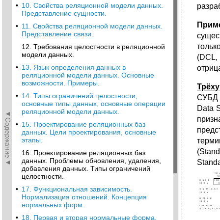
•
10. Свойства реляционной модели данных.
разра
Представление сущности.
Прим
•
11. Свойства реляционной модели данных.
Представление связи.
сущес
тольк
12. Требования целостности в реляционной
модели данных.
(DCL,
•
13. Язык определения данных в
отриц
реляционной модели данных. Основные
возможности. Примеры.
Трёху
•
14. Типы ограничений целостности,
СУБД 
основные типы данных, основные операции
Data 
реляционной модели данных.
◄Содержание◄
призн
•
15. Проектирование реляционных баз
предс
данных. Цели проектирования, основные
этапы.
терми
(Stan
16. Проектирование реляционных баз
данных. Проблемы обновления, удаления,
Stand
добавления данных. Типы ограничений
целостности.
•
17. Функциональная зависимость.
Нормализация отношений. Концепция
нормальных форм.
•
18. Первая и вторая нормальные форма.