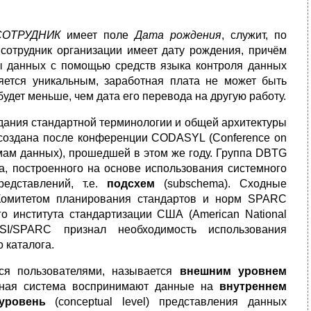
СОТРУДНИК
имеет поле
Дата рождения
, служит, по
 сотрудник организации имеет дату рождения, причём
ы данных с помощью средств языка контроля данных
ляется уникальным, заработная плата не может быть
будет меньше, чем дата его перевода на другую работу.
ания стандартной терминологии и общей архитектуры
создана после конференции CODASYL (Conference on
мам данных), прошедшей в этом же году. Группа DBTG
а, построенного на основе использования системного
редставлений, т.е.
подсхем
(subschema). Сходные
Комитетом планирования стандартов и норм SPARC
го института стандартизации США (American National
NSI/SPARC признал необходимость использования
 каталога.
ся пользователями, называется
внешним уровнем
ионная система воспринимают данные на
внутреннем
уровень
(conceptual level) представления данных