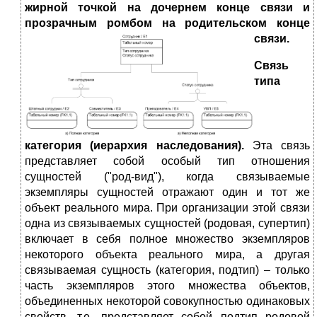
жирной точкой на дочернем конце связи и
прозрачным ромбом на родительском конце
связи.
Связь
типа
категория (иерархия наследования).
Эта связь
представляет собой особый тип отношения
сущностей ("род-вид"), когда связываемые
экземпляры сущностей отражают один и тот же
объект реального мира. При организации этой связи
одна из связываемых сущностей (родовая, супертип)
включает в себя полное множество экземпляров
некоторого объекта реального мира, а другая
связываемая сущность (категория, подтип) – только
часть экземпляров этого множества объектов,
объединенных некоторой совокупностью одинаковых
свойств, т.е. представляет собой подтип родовой