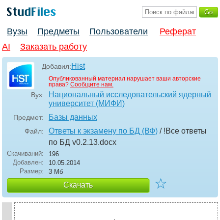
Вузы
Предметы
Пользователи
Реферат
AI
Заказать работу
Hist
Добавил:
Опубликованный материал нарушает ваши авторские
права?
Сообщите нам.
Национальный исследовательский ядерный
Вуз:
университет (МИФИ)
Базы данных
Предмет:
Ответы к экзамену по БД (ВФ)
/ !Все ответы
Файл:
по БД v0.2.13
.docx
Скачиваний:
196
Добавлен:
10.05.2014
Размер:
3 Мб
☆
Скачать