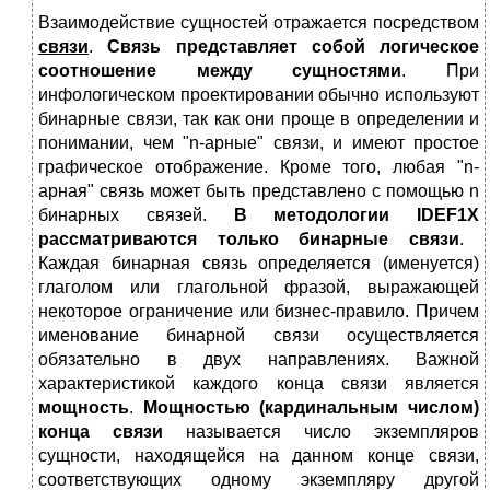
Взаимодействие сущностей отражается посредством
связи
.
Связь представляет собой логическое
соотношение между сущностями
. При
инфологическом проектировании обычно используют
бинарные связи, так как они проще в определении и
понимании, чем "n-арные" связи, и имеют простое
графическое отображение. Кроме того, любая "n-
арная" связь может быть представлено с помощью n
бинарных связей.
В методологии
IDEF
1
X
рассматриваются только бинарные связи
.
Каждая бинарная связь определяется (именуется)
глаголом или глагольной фразой, выражающей
некоторое ограничение или бизнес-правило. Причем
именование бинарной связи осуществляется
обязательно в двух направлениях. Важной
характеристикой каждого конца связи является
мощность
.
Мощностью (кардинальным числом)
конца связи
называется число экземпляров
сущности, находящейся на данном конце связи,
соответствующих одному экземпляру другой