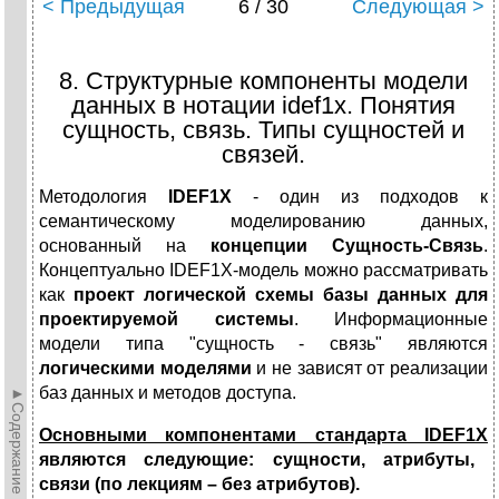
< Предыдущая
6 / 30
Следующая >
8. Структурные компоненты модели
данных в нотации idef1x. Понятия
сущность, связь. Типы сущностей и
связей.
Методология
IDEF
1
X
- один из подходов к
семантическому моделированию данных,
основанный на
концепции Сущность-Связь
.
Концептуально IDEF1X-модель можно рассматривать
как
проект логической схемы базы данных для
проектируемой системы
. Информационные
модели типа "сущность - связь" являются
логическими моделями
и не зависят от реализации
баз данных и методов доступа.
►Содержание►
Основными компонентами стандарта
IDEF
1
X
являются следующие: сущности, атрибуты,
связи (по лекциям – без атрибутов).