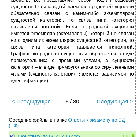
сущности. Если каждый экземпляр родовой сущности
обязательно связан с каким-либо экземпляром
сущностей категория, то связь типа категория
называется
полной
. Если в родовой сущности
имеется экземпляр (экземпляры), который не связан
ни с одним из экземпляров сущностей категории, то
связь типа категория называется
неполной
.
Графически родовая сущность изображается в виде
прямоугольника с прямыми углами, а сущности
категории – в виде прямоугольника со скругленными
углами (сущность категория является зависимой по
идентификации).
< Предыдущая
6 / 30
Следующая >
Соседние файлы в папке
Ответы к экзамену по БД
(ВФ)
!Все ответы по БД v0.2.13.docx
196