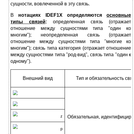
сущности, вовлеченной в эту связь.
В
нотациях
IDEF
1
X
определяются
основные
типы связей
:
определенная связь (отражает
отношение между сущностями типа "один ко
многим"); неопределенная связь (отражает
отношение между сущностями типа "многие ко
многим"); связь типа категория (отражает отношение
между сущностями типа "род-вид", связь типа "один к
одному").
Внешний вид
Тип и обязательность свя
z
Обязательная, идентифицир
p