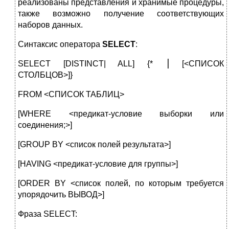
реализованы представления и хранимые процедуры,
также возможно получение соответствующих
наборов данных.
Синтаксис оператора
SELECT
:
SELECT [DISTINCT| ALL] {* ⎟ [<СПИСОК
СТОЛБЦОВ>]}
FROM <СПИСОК ТАБЛИЦ>
[WHERE <предикат-условие выборки или
соединения;>]
[GROUP BY <список полей результата>]
[HAVING <предикат-условие для группы>]
[ORDER BY <список полей, по которым требуется
упорядочить ВЫВОД>]
Фраза SELECT: