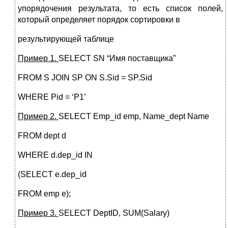
упорядочения результата, то есть список полей,
который определяет порядок сортировки в
результирующей таблице
Пример 1.
SELECT SN “Имя поставщика”
FROM S JOIN SP ON S.Sid = SP.Sid
WHERE Pid = ‘P1’
Пример
2.
SELECT Emp_id emp, Name_dept Name
FROM dept d
WHERE d.dep_id IN
(SELECT e.dep_id
FROM emp e);
Пример
3.
SELECT DeptID, SUM(Salary)