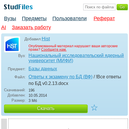
Вузы
Предметы
Пользователи
Реферат
AI
Заказать работу
Hist
Добавил:
Опубликованный материал нарушает ваши авторские
права?
Сообщите нам.
Национальный исследовательский ядерный
Вуз:
университет (МИФИ)
Базы данных
Предмет:
Ответы к экзамену по БД (ВФ)
/ !Все ответы
Файл:
по БД v0.2.13
.docx
Скачиваний:
196
Добавлен:
10.05.2014
Размер:
3 Мб
☆
Скачать