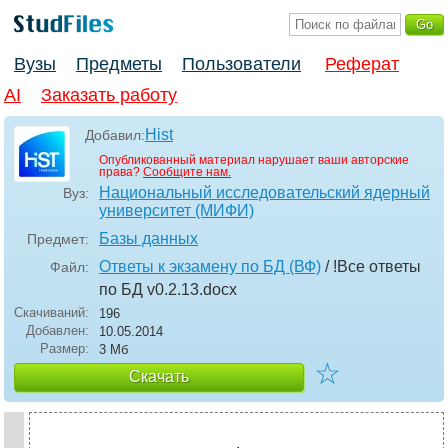
Вузы
Предметы
Пользователи
Реферат
AI
Заказать работу
Hist
Добавил:
Опубликованный материал нарушает ваши авторские
права?
Сообщите нам.
Национальный исследовательский ядерный
Вуз:
университет (МИФИ)
Базы данных
Предмет:
Ответы к экзамену по БД (ВФ)
/ !Все ответы
Файл:
по БД v0.2.13
.docx
Скачиваний:
196
Добавлен:
10.05.2014
Размер:
3 Мб
☆
Скачать