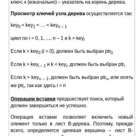
ключ; x (изначально) – указатель на корень дерева.
Просмотр ключей узла дерева
осуществляется так:
key
< key
< … < key
0
1
n – 1
цикл по i = 0, 1, …, n – 1 и k > key
i
Если k < key
(i = 0), должен быть выбран ptr
0
0
Если k > key
и k < key
, должен быть выбран ptr
i
– 1
i
i
Если k > key
, должен быть выбран ptr
, или опять
n
– 1
n
же ptr
, так как здесь i = n
i
Операции вставки
предшествует поиск, который
должен завершиться не успешно.
Операция вставки позволяет включить новый
элемент только в лист В-дерева. Поэтому, прежде
всего, определяется целевая вершина – лист В-