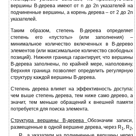
вершины В-дерева имеют от n до 2n указателей на
подчиненные вершины, а корень дерева – от 2 до 2n
указателей.
Таким образом, степень В-дерева определяет
степень его «пустоты» (или заполнения) –
минимальное количество включенных в В-дерево
элементов (или максимальное количество свободных
позиций). Нижняя граница гарантирует, что вершины
В-дерева заполнены, по крайней мере, наполовину.
Верхняя граница позволяет определить регулярную
структуру каждой вершины В-дерева.
Степень дерева влияет на эффективность доступа:
чем выше степень дерева, тем ниже само дерево, а
значит, тем меньше обращений к внешней памяти
потребуется для поиска элемента.
Структура вершины В-дерева
Обозначим записи,
размещенные в одной вершине дерева, через R
, R
,
1
2
…, R
, а указатели на подчиненные вершины через