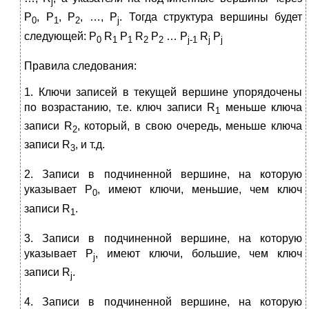
j
P
, P
, P
, …, P
. Тогда структура вершины будет
0
1
2
j
следующей: P
R
P
R
P
… P
R
P
0
1
1
2
2
j
-1
j
j
Правила следования:
1. Ключи записей в текущей вершине упорядочены
по возрастанию, т.е. ключ записи R
меньше ключа
1
записи R
, который, в свою очередь, меньше ключа
2
записи R
, и т.д.
3
2. Записи в подчиненной вершине, на которую
указывает P
, имеют ключи, меньшие, чем ключ
0
записи R
.
1
3. Записи в подчиненной вершине, на которую
указывает P
, имеют ключи, большие, чем ключ
j
записи R
.
j
4. Записи в подчиненной вершине, на которую