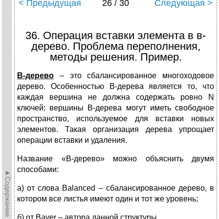
< Предыдущая
26 / 30
Следующая >
36. Операция вставки элемента в в-
дерево. Проблема переполнения,
методы решения. Пример.
В-дерево
– это сбалансированное многоходовое
дерево. Особенностью В-дерева является то, что
каждая вершина не должна содержать ровно N
ключей; вершины В-дерева могут иметь свободное
пространство, используемое для вставки новых
элементов. Такая организация дерева упрощает
операции вставки и удаления.
Название «В-дерево» можно объяснить двумя
способами:
►Содержание►
а) от слова Balanced – сбалансированное дерево, в
котором все листья имеют один и тот же уровень;
б) от Bayer – автора данной структуры.