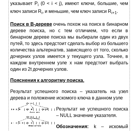
указывает P
(0 < i < j), имеют ключи, большие, чем
i
ключ записи R
, и меньшие, чем ключ записи R
.
i
i
+1
Поиск в В-дереве
очень похож на поиск в бинарном
дереве поиска, но с тем отличием, что если в
бинарном дереве поиска мы выбирали один из двух
путей, то здесь предстоит сделать выбор из большего
количества альтернатив, зависящего от того, сколько
дочерних узлов имеется у текущего узла. Точнее, в
каждом внутреннем узле х нам предстоит выбрать
один из 2t дочерних узлов.
Пояснения к алгоритму поиска.
Результат успешного поиска – указатель на узел
дерева и положение искомого ключа в данном узле
Результат не успешного поиска
– NULL значение указателя.
Обозначения:
k – искомый