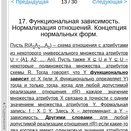
< Предыдущая
13 / 30
Следующая >
17. Функциональная зависимость.
Нормализация отношений. Концепция
нормальных форм.
Пусть R(A
A
…A
) – схема отношения с атрибутами
1
2
n
из некоторого универсального множества атрибутов
U = {A1, A2, …, An}. Пусть также X
⊆
U и Y
⊆
U –
некоторые подмножества множества атрибутов
схемы R. Тогда говорят, что Y
функционально
зависит
от X (или X функционально определяет Y)
тогда и только тогда, когда для любой допустимой
реализации отношения r(R) каждое значение
множества атрибутов X связано в точности с одним
►Содержание►
значением множества атрибутов Y. Формальная
запись: f : X

Y. Здесь X – детерминант, а Y –
зависимость.
Другими словами
, для любой
допустимой реализации отношения r(R) если какие-то
два кортежа имеют одинаковые значения атрибутов