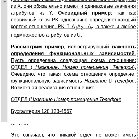
из X, они обязательно имеют и одинаковые значения
атрибутов из Y.
Очевидный пример
: так как
первичный ключ PK однозначно определяет каждый
кортеж отношения, PK

A
A
…A
, а также и любое
1
2
n
подмножество атрибутов из U.
Рассмотрим пример
, иллюстрирующий
важность
определения функциональных зависимостей
.
Пусть определена следующая схема отношения:
ОТДЕЛ (
Название
,
Номер помещения
,
Телефон
).
Очевидно, что такая схема отношения определяет
функциональную зависимость
Название

Телефон
.
Возможная реализация отношения:
ОТДЕЛ (
Название
Номер помещения
Телефон
)
Бухгалтерия 128 123-4567
… … …
Это означает, что никакой отдел не может иметь