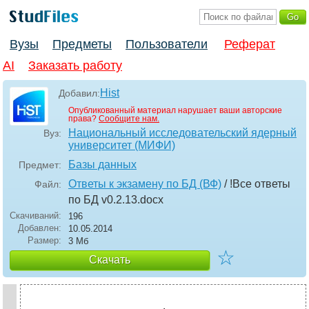
Вузы
Предметы
Пользователи
Реферат
AI
Заказать работу
Hist
Добавил:
Опубликованный материал нарушает ваши авторские
права?
Сообщите нам.
Национальный исследовательский ядерный
Вуз:
университет (МИФИ)
Базы данных
Предмет:
Ответы к экзамену по БД (ВФ)
/ !Все ответы
Файл:
по БД v0.2.13
.docx
Скачиваний:
196
Добавлен:
10.05.2014
Размер:
3 Мб
☆
Скачать