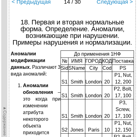
< Предыдущая
14 / 30
Следующая >
18. Первая и вторая нормальные
форма. Определение. Аномалии,
возникающие при нарушении.
Примеры нарушения и нормализации.
Аномалии
До применения 1НФ
модификации
№
ИМЯ
ГОРОД
КОД
Поставка
данных.
Различают 3
Sid
SName
City
Cod
PS
вида аномалий:
P1, Nut,
S1
Smith
London
20
12, 200
Аномалии
P2, Bolt,
обновления
–
S1
Smith
London
20
17, 100
это когда при
P3,
изменении
►Содержание►
Screw,
атрибута
S1
Smith
London
20
17, 100
некоторого
P1, Nut,
объекта
S2
Jones
Paris
10
12, 150
приходится
P2, Bolt,