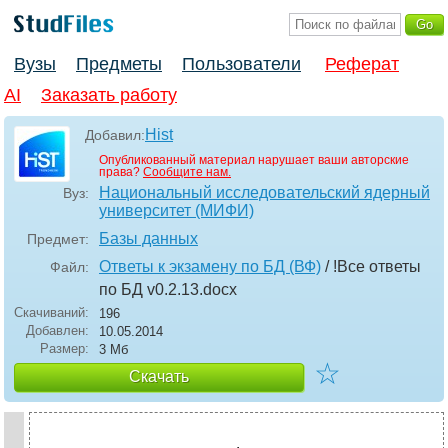
Вузы
Предметы
Пользователи
Реферат
AI
Заказать работу
Hist
Добавил:
Опубликованный материал нарушает ваши авторские
права?
Сообщите нам.
Национальный исследовательский ядерный
Вуз:
университет (МИФИ)
Базы данных
Предмет:
Ответы к экзамену по БД (ВФ)
/ !Все ответы
Файл:
по БД v0.2.13
.docx
Скачиваний:
196
Добавлен:
10.05.2014
Размер:
3 Мб
☆
Скачать