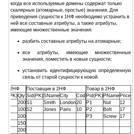
когда все используемые домены содержат только
скалярные (атомарные, простые) значения. Для
приведения сущности к 1НФ необходимо устранить в
ней все составные атрибуты, а также атрибуты,
имеющие множественные значения:
разбить составные атрибуты на атомарные;
все атрибуты, имеющие множественные
значения, поместить в новые сущности;
установить идентифицирующую определенную
связь от старой сущности к новой.
ка в 2НФ
Поставщик в 2НФ
Товар в 2НФ
)
Pid(PK)
Qty
Sid(PK)
SName
City
Cod
Pid(PK)
PName
Price
P1
200
S1
Smith
London
20
P1
Nut
12
P2
100
S2
Jones
Paris
10
P2
Bolt
17
P3
100
P3
Screw
17
P1
150
P2
200