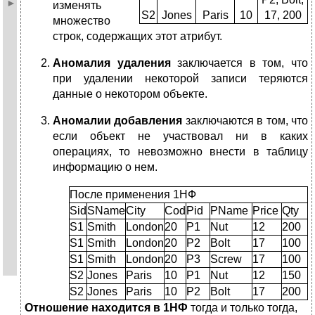
изменять
S2
Jones
Paris
10
17, 200
множество
строк, содержащих этот атрибут.
Аномалия удаления
заключается в том, что
при удалении некоторой записи теряются
данные о некотором объекте.
Аномалии добавления
заключаются в том, что
если объект не участвовал ни в каких
операциях, то невозможно внести в таблицу
информацию о нем.
После применения 1НФ
Sid
SName
City
Cod
Pid
PName
Price
Qty
S1
Smith
London
20
P1
Nut
12
200
S1
Smith
London
20
P2
Bolt
17
100
S1
Smith
London
20
P3
Screw
17
100
S2
Jones
Paris
10
P1
Nut
12
150
S2
Jones
Paris
10
P2
Bolt
17
200
Отношение находится в 1НФ
тогда и только тогда,