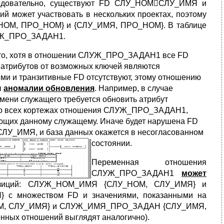
Следовательно, существуют FD СЛУ_НОМСЛУ_ИМЯ и
может участвовать в нескольких проектах, поэтому
_НОМ, ПРО_НОМ} и {СЛУ_ИМЯ, ПРО_НОМ}. В таблице
ЛУЖ_ПРО_ЗАДАН1.
что, хотя в отношении СЛУЖ_ПРО_ЗАДАН1 все FD
атрибутов от возможных ключей являются
и и транзитивные FD отсутствуют, этому отношению
ы
аномалии обновления
. Например, в случае
мени служащего требуется обновить атрибут
 всех кортежах отношения СЛУЖ_ПРО_ЗАДАН1,
ющих данному служащему. Иначе будет нарушена FD
У_ИМЯ, и база данных окажется в несогласованном
состоянии.
Переменная отношения
СЛУЖ_ПРО_ЗАДАН1
может
озиций: СЛУЖ_НОМ_ИМЯ {СЛУ_НОМ, СЛУ_ИМЯ} и
 множеством FD и значениями, показанными на
_НОМ, СЛУ_ИМЯ} и СЛУЖ_ИМЯ_ПРО_ЗАДАН {СЛУ_ИМЯ,
ных отношений выглядят аналогично).