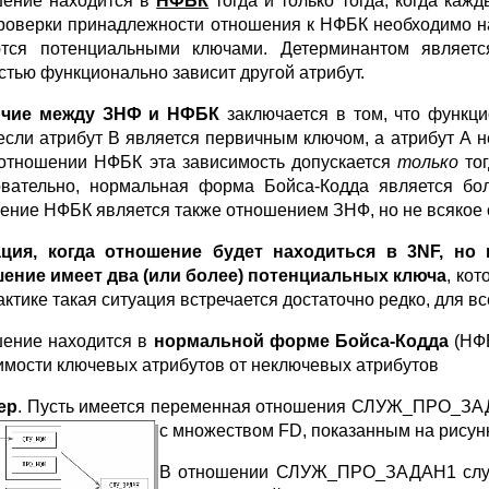
ение находится в
НФБК
тогда и только тогда, когда каж
роверки принадлежности отношения к НФБК необходимо най
тся потенциальными ключами. Детерминантом является
стью функционально зависит другой атрибут.
ичие между ЗНФ и НФБК
заключается в том, что функц
если атрибут В является первичным ключом, а атрибут А 
 отношении НФБК эта зависимость допускается
только
то
вательно, нормальная форма Бойса-Кодда является бо
ение НФБК является также отношением ЗНФ, но не всякое
ация, когда отношение будет находиться в 3NF, но
ение имеет два (или более) потенциальных ключа
, ко
актике такая ситуация встречается достаточно редко, для 
ение находится в
нормальной форме Бойса-Кодда
(НФБ
имости ключевых атрибутов от неключевых атрибутов
ер
. Пусть имеется переменная отношения СЛУЖ_ПРО_
с множеством FD, показанным на рисунк
В отношении СЛУЖ_ПРО_ЗАДАН1 служ