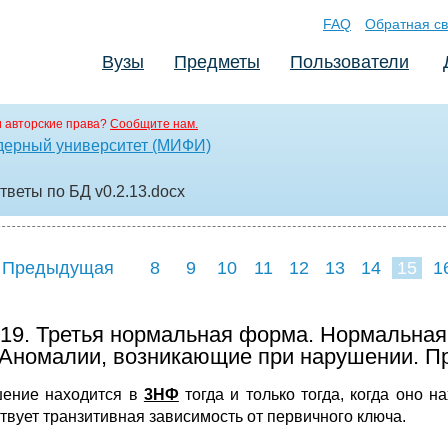
FAQ
Обратная св
Вузы
Предметы
Пользователи
 авторские права?
Сообщите нам.
дерный университет (МИФИ)
ответы по БД v0.2.13
.docx
 Предыдущая
8
9
10
11
12
13
14
15
1
23
24
25
2
19. Третья нормальная форма. Нормальная
Аномалии, возникающие при нарушении. П
ение находится в
3НФ
тогда и только тогда, когда оно н
ствует транзитивная зависимость от первичного ключа.