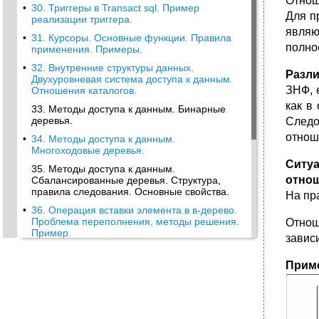
Отнош
•
30. Триггеры в Transact sql. Пример
Для п
реализации триггера.
являю
•
31. Курсоры. Основные функции. Правила
полно
применения. Примеры.
•
32. Внутренние структуры данных.
Разл
Двухуровневая система доступа к данным.
ЗНФ, 
Отношения каталогов.
как в
33. Методы доступа к данным. Бинарные
деревья.
Следо
отнош
•
34. Методы доступа к данным.
Многоходовые деревья.
Ситу
35. Методы доступа к данным.
отнош
Сбалансированные деревья. Структура,
правила следования. Основные свойства.
На пр
•
36. Операция вставки элемента в в-дерево.
Проблема переполнения, методы решения.
Отнош
Пример.
завис
•
37. Операция удаления элемента из в-
дерева. Проблема антипереполнения.
Прим
Методы решения. Пример
•
42. Индекс на основе битовых карт.
Основные свойства.