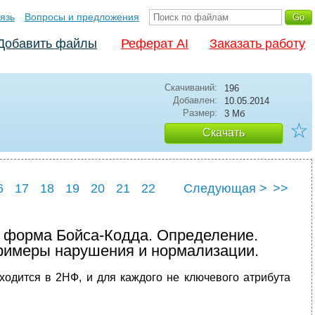
язь
Вопросы и предложения
Добавить файлы
Реферат AI
Заказать работу
Скачиваний:
196
Добавлен:
10.05.2014
Размер:
3 Мб
☆
Скачать
6
17
18
19
20
21
22
Следующая >
>>
6
27
 форма Бойса-Кодда. Определение.
римеры нарушения и нормализации.
аходится в 2НФ, и для каждого не ключевого атрибута