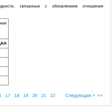
удности, связанные с обновлением отношения
ния
ДАН
6
17
18
19
20
21
22
Следующая >
>>
6
27