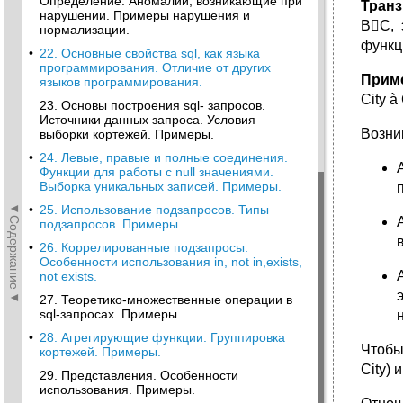
Определение. Аномалии, возникающие при
Транз
нарушении. Примеры нарушения и
BC, 
нормализации.
функци
•
22. Основные свойства sql, как языка
программирования. Отличие от других
Прим
языков программирования.
City à
23. Основы построения sql- запросов.
Источники данных запроса. Условия
Возни
выборки кортежей. Примеры.
•
24. Левые, правые и полные соединения.
Функции для работы с null значениями.
Выборка уникальных записей. Примеры.
◄Содержание◄
•
25. Использование подзапросов. Типы
подзапросов. Примеры.
•
26. Коррелированные подзапросы.
Особенности использования in, not in,exists,
not exists.
27. Теоретико-множественные операции в
sql-запросах. Примеры.
•
28. Агрегирующие функции. Группировка
Чтоб
кортежей. Примеры.
City) 
29. Представления. Особенности
использования. Примеры.