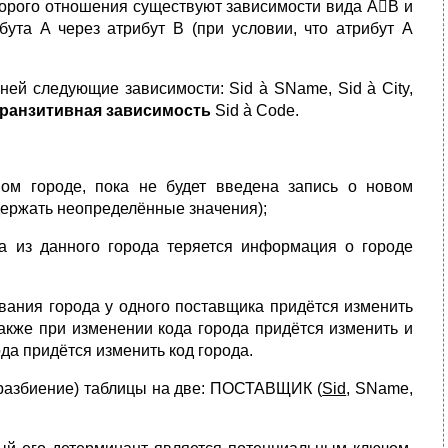
оторого отношения существуют зависимости вида AB и
ибута A через атрибут B (при условии, что атрибут А
В ней следующие зависимости: Sid à SName, Sid à City,
транзитивная зависимость
Sid à Code.
ом городе, пока не будет введена запись о новом
держать неопределённые значения);
а из данного города теряется информация о городе
вания города у одного поставщика придётся изменить
акже при изменении кода города придётся изменить и
да придётся изменить код города.
(разбиение) таблицы на две: ПОСТАВЩИК (
Sid
, SName,