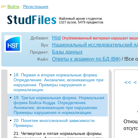
основные типы данных, основные операции
Войти
/
Регистрация
реляционной модели данных.
•
15. Проектирование реляционных баз
Файловый архив студентов.
данных. Цели проектирования, основные
1327 вузов, 5479 предметов.
этапы.
16. Проектирование реляционных баз
Hist
Добавил:
Опубликованный материал нарушает ваши
данных. Проблемы обновления, удаления,
добавления данных. Типы ограничений
Национальный исследовательский я
Вуз:
целостности.
Базы данных
Предмет:
•
17. Функциональная зависимость.
Ответы к экзамену по БД (ВФ)
/ !Все 
Файл:
Нормализация отношений. Концепция
нормальных форм.
•
18. Первая и вторая нормальные форма.
Определение. Аномалии, возникающие при
<<
<
нарушении. Примеры нарушения и
нормализации.
•
19. Третья нормальная форма. Нормальная
форма Бойса-Кодда. Определение.
Аномалии, возникающие при нарушении.
Примеры нарушения и нормализации.
•
20. Понятие многозначной зависимости.
Отнош
Примеры.
отсут
21. Четвертая и пятая нормальные формы.