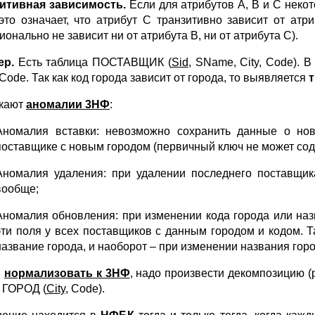
итивная зависимость.
Если для атрибутов A, B и C нек
это означает, что атрибут C транзитивно зависит от атр
онально не зависит ни от атрибута B, ни от атрибута C).
ер.
Есть таблица ПОСТАВЩИК (
Sid
, SName, City, Code). 
 Code. Так как код города зависит от города, то выявляется
кают
аномалии 3НФ
:
Аномалия вставки: невозможно сохранить данные о нов
поставщике с новым городом (первичный ключ не может со
Аномалия удаления: при удалении последнего поставщик
вообще;
Аномалия обновления: при изменении кода города или наз
эти поля у всех поставщиков с данным городом и кодом. Т
название города, и наоборот – при изменении названия горо
ы
нормализовать к 3НФ
, надо произвести декомпозицию 
и ГОРОД (
City
, Code).