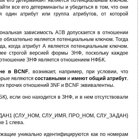
дый его детерминант является потенциальным ключом.
ти все его детерминанты и убедиться в том, что они
 один атрибут или группа атрибутов, от которой
иональная зависимость АВ допускается в отношении
не обязательно является потенциальным ключом. Тогда
гда, когда атрибут А является потенциальным ключом.
лее строгой версией формы ЗНФ, поскольку каждое
 отношение ЗНФ является отношением НФБК.
 не в BCNF
, возникает, например, при условии, что
торые являются
составными
и
имеют общий атрибут
.
всех прочих отношений 3NF и BCNF эквивалентны.
К), если оно находится в 3НФ, и в нем отсутствовали
ЗАДАН1 {СЛУ_НОМ, СЛУ_ИМЯ, ПРО_НОМ, СЛУ_ЗАДАН}
е 1 слева.
ащие уникально идентифицируются как по номерам