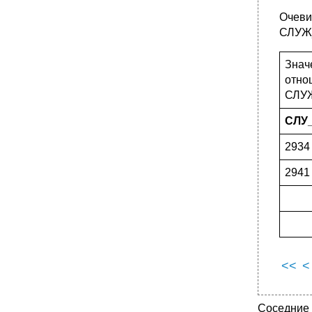
Очев
СЛУЖ
Знач
отно
СЛУ
СЛУ
2934
2941
<<
<
Соседние