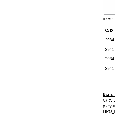
•
43. Индекс на основе битовых карт.
Структура листового блока. Операция
добавления элемента.
44. Индекс на основе битовых карт.
ниже 
Операция обновления элемента.
Блокировка записей.
СЛУ
45. Методы доступа к данным. Основные
операции выполнения sql-выражения.
2934
•
46. Методы доступа к данным. Типы
соединений таблиц.
2941
2934
2941
быть
СЛУЖ
рисун
ПРО_Н