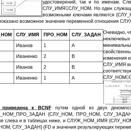
удостоверений, так и по именам. 
СЛУ_ИМЯСЛУ_НОМ. Но один служащий 
возможными ключами являются {СЛУ
показано возможное значение переменной отношения С
Очевидно, 
_НОМ
СЛУ_ИМЯ
ПРО_НОМ
СЛУ_ЗАДАН
неключевых 
минимальным
Иванов
1
A
свойственн
Иваненко
2
B
изменения и
СЛУ_ИМЯ во
Иванов
2
B
соответству
СЛУ_НОМСЛ
Иваненко
1
A
 приведена к BCNF
путем одной из двух декомп
_НОМ_ПРО_ЗАДАН {СЛУ_НОМ, ПРО_НОМ, СЛУ_ЗАДАН} с
ке слева и в таблицах ниже, и СЛУЖ_НОМ_ИМЯ {СЛУ
ОМ, СЛУ_ЗАДАН} (FD и значения результирующих перемен