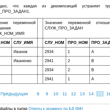
идно, что каждая из декомпозиций устраняет тр
_ПРО_ЗАДАН1.
ение переменной
Значение переменной отноше
шения
СЛУЖ_ПРО_ЗАДАН
Ж_НОМ_ИМЯ
_НОМ
СЛУ_ИМЯ
СЛУ_НОМ
ПРО_НОМ
ПРО_ЗА
Иванов
2934
1
A
Иваненко
2941
2
B
2934
2
B
2941
1
A
 Предыдущая
8
9
10
11
12
13
14
15
1
23
24
25
2
 файлы в папке
Ответы к экзамену по БД (ВФ)