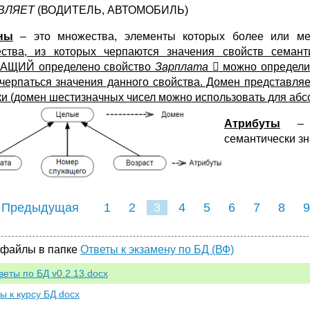
ВЛЯЕТ
(ВОДИТЕЛЬ, АВТОМОБИЛЬ)
ны
– это множества, элементы которых более или ме
ства, из которых черпаются значения свойств семант
АЩИЙ определено свойство
Зарплата

можно определит
 черпаться значения данного свойства. Домен представл
ки (домен шестизначных чисел можно использовать для абс
Атрибуты
–
семантически з
 Предыдущая
1
2
3
4
5
6
7
8
9
16
17
18
19
20
21
 файлы в папке
Ответы к экзамену по БД (ВФ)
веты по БД v0.2.13.docx
ы к курсу БД.docx