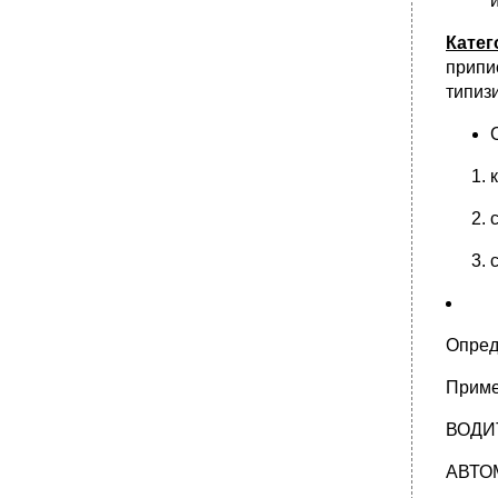
языков программирования.
23. Основы построения sql- запросов.
Катег
Источники данных запроса. Условия
выборки кортежей. Примеры.
припи
типиз
•
24. Левые, правые и полные соединения.
Функции для работы с null значениями.
Выборка уникальных записей. Примеры.
•
25. Использование подзапросов. Типы
подзапросов. Примеры.
•
26. Коррелированные подзапросы.
Особенности использования in, not in,exists,
not exists.
27. Теоретико-множественные операции в
sql-запросах. Примеры.
•
28. Агрегирующие функции. Группировка
кортежей. Примеры.
Опред
29. Представления. Особенности
использования. Примеры.
Приме
•
30. Триггеры в Transact sql. Пример
реализации триггера.
ВОДИ
•
31. Курсоры. Основные функции. Правила
АВТО
применения. Примеры.