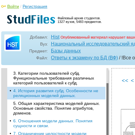
Войти
/
Регистрация
Файловый архив студентов.
1327 вузов, 5483 предметов.
Hist
Добавил:
Опубликованный материал нарушает ваши
•
1. Определение информации. Основные
проблемы, возникающие при хранении
Национальный исследовательский я
Вуз:
информации.
Базы данных
Предмет:
•
2. Отличительные особенности субд как
Ответы к экзамену по БД (ВФ)
/ !Все 
Файл:
программного продукта. Понятие
экземпляра и базы данных.
3. Категории пользователей субд.
Функциональные требования различных
<<
<
категорий пользователей к субд.
•
4. История развития субд. Особенности не
реляционных моделей данных.
5. Общая характеристика моделей данных.
Основные свойства. Понятие атрибутов,
доменов.
•
6. Отношения модели данных. Понятия
сущности и связи.
•
7. Ограничение целостности модели