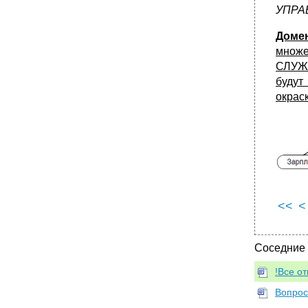
•
32. Внутренние структуры данных.
УПРА
Двухуровневая система доступа к данным.
Отношения каталогов.
Доме
33. Методы доступа к данным. Бинарные
множе
деревья.
СЛУЖ
•
34. Методы доступа к данным.
будут
Многоходовые деревья.
окрас
35. Методы доступа к данным.
Сбалансированные деревья. Структура,
правила следования. Основные свойства.
•
36. Операция вставки элемента в в-дерево.
Проблема переполнения, методы решения.
Пример.
•
37. Операция удаления элемента из в-
дерева. Проблема антипереполнения.
Методы решения. Пример
<<
<
•
42. Индекс на основе битовых карт.
Основные свойства.
Соседние
•
43. Индекс на основе битовых карт.
Структура листового блока. Операция
!Все от
добавления элемента.
44. Индекс на основе битовых карт.
Вопрос
Операция обновления элемента.