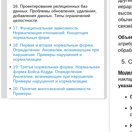
други
16. Проектирование реляционных баз
иерар
данных. Проблемы обновления, удаления,
высок
добавления данных. Типы ограничений
обычн
целостности.
связе
•
17. Функциональная зависимость.
Нормализация отношений. Концепция
Объе
нормальных форм.
атриб
•
18. Первая и вторая нормальные форма.
Определение. Аномалии, возникающие при
обраб
нарушении. Примеры нарушения и
нормализации.
5. 
•
19. Третья нормальная форма. Нормальная
форма Бойса-Кодда. Определение.
Моде
Аномалии, возникающие при нарушении.
накла
Примеры нарушения и нормализации.
указа
•
20. Понятие многозначной зависимости.
Примеры.
21. Четвертая и пятая нормальные формы.
Определение. Аномалии, возникающие при
нарушении. Примеры нарушения и
нормализации.
•
22. Основные свойства sql, как языка
программирования. Отличие от других