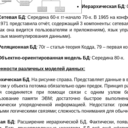
Иерархическая БД
:
Сетевая БД
:
Середина 60-х гг-начало 70-х. В 1965 на ко
1971 представила отчёт, содержащий 3 компоненты: сетевая
как она видится пользователям и приложениям), язык уп
язык манипулирования данными).
Реляционная БД
:
70г – статья-теория Кодда, 79 – первая 
Объектно-ориентированная модель БД
:
Середина 80-х.
нности различных моделей данных:
хическая БД
. На рисунке справа. Представляет данные в
том у объекта потомка обязательно один предок. Принцип ра
я соединяется при помощи связи с одним узлом бо
ьзование памяти ЭВМ; достаточно быстрое выполне
хически упорядоченной информацией. Недостатки: гро
ыми логическими связями; сложность понимания для обычн
ая БД:
Расширение иерархической БД. Фактически, появ