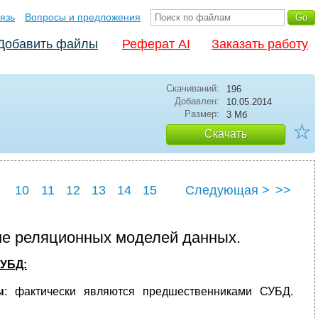
язь
Вопросы и предложения
Добавить файлы
Реферат AI
Заказать работу
Скачиваний:
196
Добавлен:
10.05.2014
Размер:
3 Мб
☆
Скачать
10
11
12
13
14
15
Следующая >
>>
22
23
24
25
 не реляционных моделей данных.
СУБД:
ы
: фактически являются предшественниками СУБД.