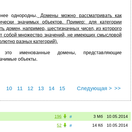
нее однородны.
Домены можно рассматривать как
ически значимых объектов. Пример: для категории
ь домен, например, шестизначных чисел, из которого
яет собой множество значений, не имеющих смысловой
олютно разных категорий).
 это именованные домены, представляющие
начимые объекты.
10
11
12
13
14
15
Следующая >
>>
22
23
24
25
196
3 Мб
10.05.2014
#
52
14 Кб
10.05.2014
#