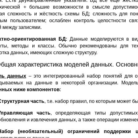
м. Есть двунаправленные указатели. БД всё ещё жёстко
хической + большие возможности в смысле допустимос
ая сложность и жёсткость схемы БД; сложность для п
ым пользователем; ослаблен контроль целостности свя
й между записями.
ктно-ориентированная БД:
Данные моделируются в вид
уты, методы и классы. Обычно рекомендованы для тех 
отка данных, имеющих сложную структуру.
Общая характеристика моделей данных. Основн
ль данных
– это интегрированный набор понятий для о
дываемых на данные в некоторой организации. Модел
нных ниже компонентов
:
Структурная часть
, т.е. набор правил, по которым может б
Управляющая часть
, определяющая типы допустимых
обновления и извлечения данных, а также операции измене
Набор (необязательный) ограничений поддержки ц