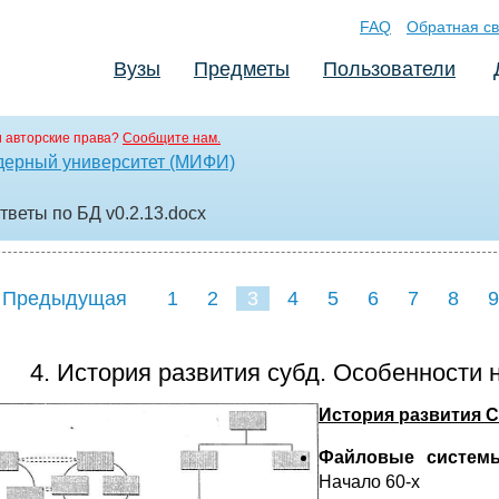
FAQ
Обратная св
Вузы
Предметы
Пользователи
 авторские права?
Сообщите нам.
дерный университет (МИФИ)
ответы по БД v0.2.13
.docx
 Предыдущая
1
2
3
4
5
6
7
8
9
16
17
18
19
20
21
4. История развития субд. Особенности
История развития 
Файловые систем
Начало 60-х