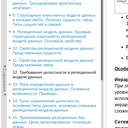
данных. Трехуровневая архитектура
ansi/sparc.
•
8. Структурные компоненты модели данных
в нотации idef1x. Понятия сущность, связь.
Типы сущностей и связей.
•
9. Реляционная модель данных. Базовые
структурные компоненты реляционной
модели данных. Основные свойства.
•
10. Свойства реляционной модели данных.
Представление сущности.
•
11. Свойства реляционной модели данных.
Представление связи.
◄Содержание◄
Особе
12. Требования целостности в реляционной
модели данных.
Иерар
•
13. Язык определения данных в
При э
реляционной модели данных. Основные
уровн
возможности. Примеры.
испол
•
14. Типы ограничений целостности,
иерар
основные типы данных, основные операции
реляционной модели данных.
сложн
•
15. Проектирование реляционных баз
Сетев
данных. Цели проектирования, основные
этапы.