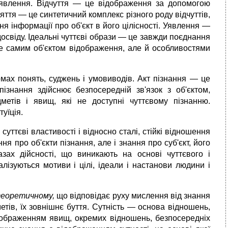
 уявлення. Відчуття — це відображення за допомогою
яття — це синтетичний комплекс різного роду відчуттів,
 інформації про об'єкт в його цілісності. Уявлення —
досвіду. Ідеальні чуттєві образи — це завжди поєднання
ше самим об'єктом відображення, але й особливостями
мах понять, суджень і умовиводів. Акт пізнання — це
пізнання здійснює безпосередній зв'язок з об'єктом,
дметів і явищ, які не доступні чуттєвому пізнанню.
уїція.
уттєві властивості і відносно сталі, стійкі відношення
я про об'єкти пізнання, але і знання про суб'єкт, його
разах дійсності, що виникають на основі чуттєвого і
лізуються мотиви і цілі, ідеали і настанови людини і
теоретичному,
що відповідає руху мислення від знання
ів, їх зовнішнє буття. Сутність — основа відношень,
відображенням явищ, окремих відношень, безпосередніх