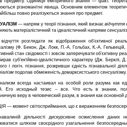
ків предмету. Одиниця емпіричного знання — факт. Теорети
юються різноманітні явища. Основним елементом теоретич
найбільш повно реалізуються знання про предмет.
УАЛІЗМ
— напрям у теорії пізнання, який визнає
відчуття
няють матеріалістичний та ідеалістичний напрями сенсуаліз
відчуття розглядати як відображення об'єктивної реал
алізму (Ф. Бекон, Дж. Локк, П.-А. Гольбах, К.-А. Гельвецій,
тивний стан свідомо­сті і зовсім заперечувати об'єктивну ре­а
бирав суб'ектйвно-ідеалістичного характеру (Дж. Берклі, 
вого і логіч. пізнання, розкривши єдність пізнавальної ді
іалізм
подолав обмеженість домарксистського сенсуалізму.
нализм всегда настаивал на особой роли разума как ед
й. Его исходный тезис – все. Что есть в знании, по
аничную веру в человеческий разум, в знания как основной 
ЦІЯ — момент світосприймання, що є вираженням безпосере
навалиній діяльності дискурсивне осмислення даних 
нюватися шляхом своєрідного узагальнення безпосередньо