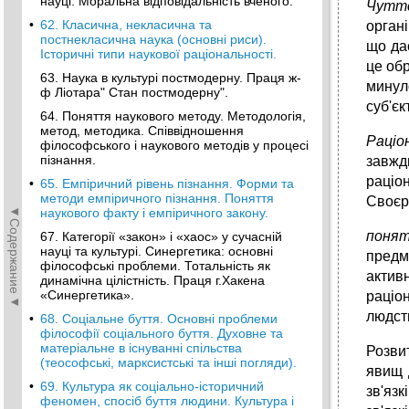
науці. Моральна відповідальність вченого.
Чуттє
•
62. Класична, некласична та
органі
постнекласична наука (основні риси).
що да
Історичні типи наукової раціональності.
це обр
63. Наука в культурі постмодерну. Праця ж-
минул
ф Ліотара" Стан постмодерну".
суб'єк
64. Поняття наукового методу. Методологія,
метод, методика. Співвідношення
Раціо
філософського і наукового методів у процесі
пізнання.
завжд
раціо
•
65. Емпіричний рівень пізнання. Форми та
методи емпіричного пізнання. Поняття
Своєрі
◄Содержание◄
наукового факту і емпіричного закону.
поня
67. Категорії «закон» і «хаос» у сучасній
науці та культурі. Синергетика: основні
предме
філософські проблеми. Тотальність як
актив
динамічна цілістність. Праця г.Хакена
«Синергетика».
раціо
людст
•
68. Соціальне буття. Основні проблеми
філософії соціального буття. Духовне та
матеріальне в існуванні спільства
Розви
(теософські, марксистські та інші погляди).
явищ 
•
69. Культура як соціально-історичний
зв'яз
феномен, спосіб буття людини. Культура і