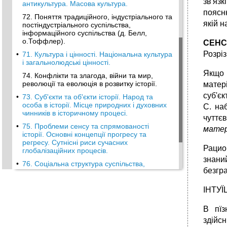
зв'яз
антикультура. Масова культура.
поясн
72. Поняття традиційного, індустріального та
якій 
постіндустріального суспільства,
інформаційного суспільства (д. Белл,
о.Тоффлер).
СЕНС
Розріз
•
71. Культура і цінності. Національна культура
і загальнолюдські цінності.
Якщо 
74. Конфлікти та злагода, війни та мир,
революції та еволюція в розвитку історії.
матері
суб'єк
•
73. Суб'єкти та об'єкти історії. Народ та
особа в історії. Місце природних і духовних
С. на
чинників в історичному процесі.
чуттє
•
75. Проблеми сенсу та спрямованості
матер
історії. Основні концепції прогресу та
регресу. Сутнісні риси сучасних
Рацио
глобалізаційних процесів.
знани
•
76. Соціальна структура суспільства,
безгр
особливості сучасного стану. Інтелігенція в
суспільному бутті. Ідея еліти. Проблема
національної еліти і її роль в житті нації.
ІНТУЇ
•
79. Громадянське суспільство. Держава,
В пїз
право, людина в умовах громадянського
суспільства. Проблеми формування
здійс
громадянського суспільства в сучасній