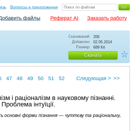
язь
Вопросы и предложения
Добавить файлы
Реферат AI
Заказать работу
Скачиваний:
206
Добавлен:
02.05.2014
Размер:
689 Кб
☆
Скачать
6
47
48
49
50
51
52
Следующая >
>>
56
ізм і раціоналізм в науковому пізнанні.
 Проблема інтуїції.
ть
основні форми пізнання — чуттєву та раціональну,