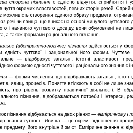
ва сторона пізнання
є єдністю відчуття, сприйняття і
в чуття окремих властивостей, певних сторін речей. Сприйн
є можливість створення єдиного образу предмета, отримання
аз речі чи явища, що вникає на основі минулого чуттєвого 
ого і наявного чуттєвого досвіду, вони обумовлені не ли
та, а також формами раціонального пізнання.
нальне (абстрактно-логічне) пізнання
здійснюється у фор
и єдність чуттєвої і раціональної його форми. Чуттєве 
нальне — відображує загальні, істотні властивості пре
дною формою єдності чуттєвого і раціонального знання є інт
ття —
форми мислення, що відображають загальні, істотні, с
тів, явищ, процесів. Поняття втілюють в собі не лише знанн
ність, про рівень розвитку практичної діяльності. В об
нального пізнання, відображаються потреби і інтереси, реа
ва.
ток пізнання відбувається на двох рівнях —
емпіричному і 
до знання сутності. Явища — це окремі відношення предмет
ків предмету, його внутрішній зміст. Емпіричне знання є 