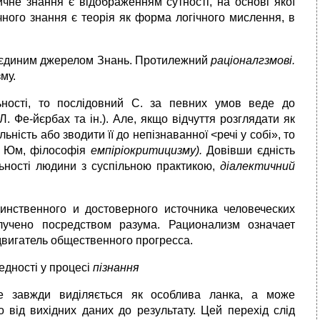
чне знання є відображенням сутності, на основі якої
ного знання є теорія як форма логічного мислення, в
єдиним джерелом Знань. Протилежний
раціоналгзмові.
му.
ьності, то послідовний С. за певних умов веде до
 Л. Фе-йєрбах та ін.). Але, якщо відчуття роз­глядати як
льність або зводити її до непізнаванної <речі у собі», то
Д. Юм, філософія
емпіріокритицизму).
Довівши єдність
яльності людини з суспільною практикою,
діалектичний
инственного и достоверного источника человеческих
лучено посредством разума. Рационализм означает
двигатель общественного прогресса.
дності у процесі
пізнання
не завжди виділяється як особлива ланка, а може
 від вихідних даних до результату. Цей перехід слід