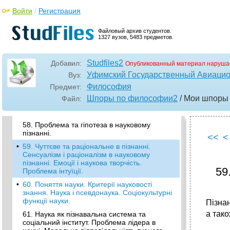
Категорії детермінації. Сучасна наука та
Войти
/
Регистрация
детермінізм і індетермінізм.
55. Поняття пізнання. Суб'єкт та об'єкт
Файловый архив студентов.
пізнання в класичній, некласичній та
1327 вузов, 5483 предметов.
постнекласичній науці і методології.
•
56. Пізнання та предметно-практична
Studfiles2
Добавил:
Опубликованный материал наруша
діяльність. Практика як соціокультурна і
гносеологічна категорія (марксизм,
Уфимский Государственный Авиацио
Вуз:
прагматизм).
Философия
Предмет:
•
57. Істина як гносеологічна та
Шпоры по философии2
/ Мои шпоры
Файл:
культурологічна категорія. Істина і правда.
Позиція фалібілізму. Істина та достовірність.
58. Проблема та гіпотеза в науковому
пізнанні.
<<
<
•
59. Чуттєве та раціональне в пізнанні.
Сенсуалізм і раціоналізм в науковому
пізнанні. Емоції і наукова творчість.
59
Проблема інтуїції.
•
60. Поняття науки. Критерії науковості
знання. Наука і псевдонаука. Соціокультурні
функції науки.
Пізна
а так
61. Наука як пізнавальна система та
соціальний інститут. Проблема лідера в