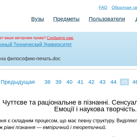
FAQ
Обратная св
Вузы
Предметы
Пользователи
ет ваши авторские права?
Сообщите нам.
нный Технический Университет
 на философию-печать
.doc
 Предыдущая
38
39
40
41
42
43
44
45
4
53
54
55
. Чуттєве та раціональне в пізнанні. Сенсуал
Емоції і наукова творчість.
ння є складним процесом, що має певну структуру. Виділяю
ож
рівні пізнання — емпіричний і теоретичний.