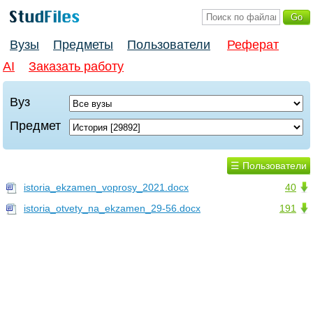
Вузы
Предметы
Пользователи
Реферат
AI
Заказать работу
Вуз
Предмет
☰ Пользователи
istoria_ekzamen_voprosy_2021.docx
40
istoria_otvety_na_ekzamen_29-56.docx
191