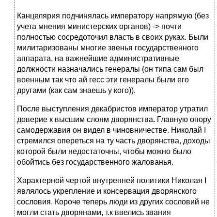
Канцелярия подчинялась императору напрямую (без
учета мнения министерских органов) -> почти
полностью сосредоточил власть в своих руках. Были
милитаризованы многие звенья государственного
аппарата, на важнейшие административные
должности назначались генералы (он типа сам был
военным так что ай гесс эти генералы были его
другами (как сам знаешь у кого)).
После выступления декабристов император утратил
доверие к высшим слоям дворянства
.
Главную опору
самодержавия он видел в чиновничестве. Николай I
стремился опереться на ту часть дворянства, доходы
которой были недостаточны, чтобы можно было
обойтись без государственного жалованья.
Характерной чертой внутренней политики Николая I
являлось укрепление и консервация дворянского
сословия. Короче теперь люди из других сословий не
могли стать дворянами, т.к ввелись звания