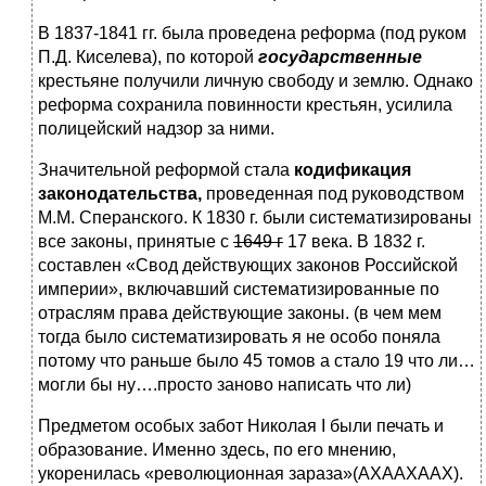
В 1837-1841 гг. была проведена реформа (под руком
П.Д. Киселева), по которой
государственные
крестьяне получили личную свободу и землю. Однако
реформа сохранила повинности крестьян, усилила
полицейский надзор за ними.
Значительной реформой стала
кодификация
законодательства,
проведенная под руководством
М.М. Сперанского. К 1830 г. были систематизированы
все законы, принятые с
1649 г
17 века. В 1832 г.
составлен «Свод действующих законов Российской
империи», включавший систематизированные по
отраслям права действующие законы. (в чем мем
тогда было систематизировать я не особо поняла
потому что раньше было 45 томов а стало 19 что ли…
могли бы ну….просто заново написать что ли)
Предметом особых забот Николая I были печать и
образование. Именно здесь, по его мнению,
укоренилась «революционная зараза»(АХААХААХ).