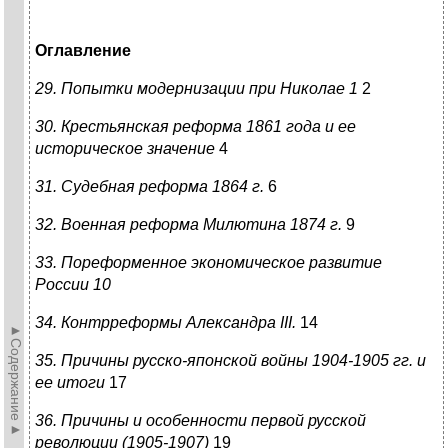
Оглавление
29. Попытки модернизации при Николае 1
2
30. Крестьянская реформа 1861 года и ее
историческое значение
4
31. Судебная реформа 1864 г.
6
32. Военная реформа Милютина 1874 г.
9
33. Пореформенное экономическое развитие
России 10
34. Контрреформы Александра III.
14
►Содержание►
35. Причины русско-японской войны 1904-1905 гг. и
ее итоги
17
36. Причины и особенности первой русской
революции (1905-1907)
19