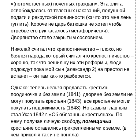
«(потомственных) почетных граждан». Эта элита
освобождалась от телесных наказаний, подушной
подати и рекрутской повинности (хз что это мне лень
гуглить). Короче не царь батюшка не хотел чтобы
отребье его рук касалось (метафорически).
Дворянство стало закрытым сословием.
Николай считал что крепостничество – плохо, но
боялся народа который считал что крепостничество –
хорошо, так что решил ну их эти реформы, люди
подождут пока мой сын (александр 2) на престол не
встанет – он там как-то разберется.
Однако: теперь нельзя продавать крестьян
поодиночке и без земли (1841), дворяне без земли не
могут покупать крестьян (1843), все крестьяне могли
покупать недвижимость (1848). Но самым главным
стал Указ 1842 г. «Об обязанных крестьянах». По
нему, получая личную свободу,
помещичьи
крестьяне оставались прикрепленными к земле. (в
чем прикол я так и не поняла)