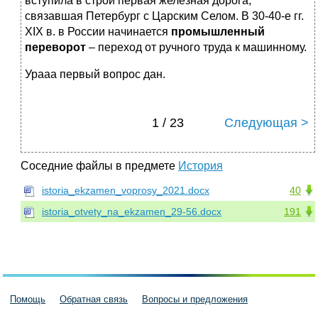
вступила в строй первая железная дорога,
связавшая Петербург с Царским Селом. В 30-40-е гг.
XIX в. в России начинается
промышленный
переворот
– переход от ручного труда к машинному.
Урааа первый вопрос дан.
1 / 23
Следующая >
Соседние файлы в предмете
История
istoria_ekzamen_voprosy_2021.docx
40
istoria_otvety_na_ekzamen_29-56.docx
191
Помощь
Обратная связь
Вопросы и предложения