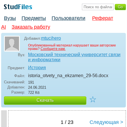
Вузы
Предметы
Пользователи
Реферат
AI
Заказать работу
mtucihero
Добавил:
Опубликованный материал нарушает ваши авторские
права?
Сообщите нам.
Московский технический университет связи
Вуз:
и информатики
История
Предмет:
istoria_otvety_na_ekzamen_29-56
.docx
Файл:
Скачиваний:
191
Добавлен:
24.06.2021
Размер:
722 Кб
☆
Скачать
1 / 23
Следующая >