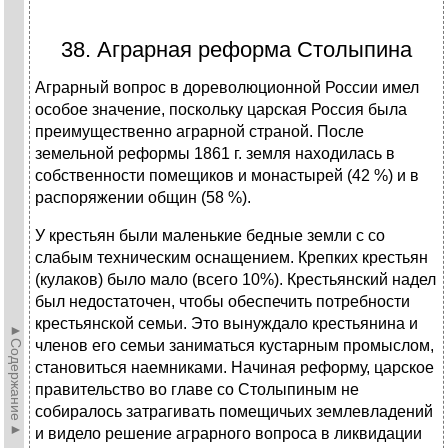
38. Аграрная реформа Столыпина
Аграрный вопрос в дореволюционной России имел
особое значение, поскольку царская Россия была
преимущественно аграрной страной. После
земельной реформы 1861 г. земля находилась в
собственности помещиков и монастырей (42 %) и в
распоряжении общин (58 %).
У крестьян были маленькие бедные земли с со
слабым техническим оснащением. Крепких крестьян
(кулаков) было мало (всего 10%). Крестьянский надел
был недостаточен, чтобы обеспечить потребности
крестьянской семьи. Это вынуждало крестьянина и
►Содержание►
членов его семьи заниматься кустарным промыслом,
становиться наемниками. Начиная реформу, царское
правительство во главе со Столыпиным не
собиралось затрагивать помещичьих землевладений
и видело решение аграрного вопроса в ликвидации