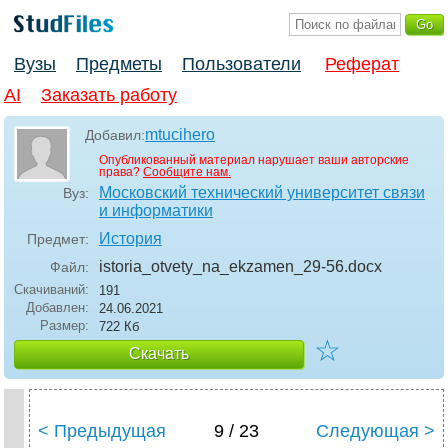
Вузы
Предметы
Пользователи
Реферат
AI
Заказать работу
mtucihero
Добавил:
Опубликованный материал нарушает ваши авторские
права?
Сообщите нам.
Московский технический университет связи
Вуз:
и информатики
История
Предмет:
istoria_otvety_na_ekzamen_29-56
.docx
Файл:
Скачиваний:
191
Добавлен:
24.06.2021
Размер:
722 Кб
☆
Скачать
< Предыдущая
9 / 23
Следующая >