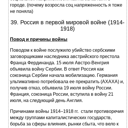
городе. (почему возросла соц напряженность я тоже
не поняла)
39. Россия в первой мировой войне (1914-
1918)
Повод и причины войны
Поводом к войне послужило убийство сербскими
заговорщиками наследника австрийского престола
Франца Фердинанда. 15 июля Австро-Венгрия
объявила войну Сербии. В ответ Россия как
союзница Сербии начала мобилизацию. Германия
ультимативно потребовала ее прекратить (АХАХА) и,
получив отказ, объявила 19 июля войну России.
Франция, союзница России, вступила в войну 21
июля, на следующий день Англия.
Причинами войны 1914–1918 гг. стали противоречия
между группами капиталистических государств,
борьба за сферы влияния, рынки сбыта, что вело к