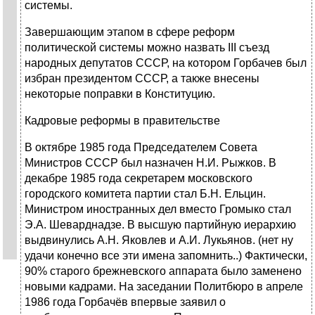
системы.
Завершающим этапом в сфере реформ
политической системы можно назвать III съезд
народных депутатов СССР, на котором Горбачев был
избран президентом СССР, а также внесены
некоторые поправки в Конституцию.
Кадровые реформы в правительстве
В октябре 1985 года Председателем Совета
Министров СССР был назначен Н.И. Рыжков. В
декабре 1985 года секретарем московского
городского комитета партии стал Б.Н. Ельцин.
Министром иностранных дел вместо Громыко стал
Э.А. Шеварднадзе. В высшую партийную иерархию
выдвинулись А.Н. Яковлев и А.И. Лукьянов. (нет ну
удачи конечно все эти имена запомнить..) Фактически,
90% старого брежневского аппарата было заменено
новыми кадрами. На заседании Политбюро в апреле
1986 года Горбачёв впервые заявил о