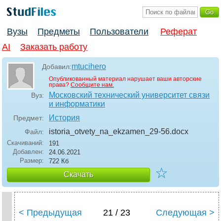
Вузы
Предметы
Пользователи
Реферат
AI
Заказать работу
mtucihero
Добавил:
Опубликованный материал нарушает ваши авторские
права?
Сообщите нам.
Московский технический университет связи
Вуз:
и информатики
История
Предмет:
istoria_otvety_na_ekzamen_29-56
.docx
Файл:
Скачиваний:
191
Добавлен:
24.06.2021
Размер:
722 Кб
☆
Скачать
< Предыдущая
21 / 23
Следующая >