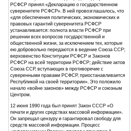
РСФСР принял «Декларацию о государственном
суверенитете РСФСР». В ней провозглашалось, что
«для обеспечения политических, экономических и
правовых гарантий суверенитета РСФСР
устанавливается: полнота власти РСФСР при
решении всех вопросов государственной и
общественной жизни, за исключением тех, которые
ею добровольно передаются в ведение Союза ССР;
верховенство Конституции РСФСР и Законов
РСФСР на всей территории РСФСР; действие актов
Союза ССР, вступающих в противоречие с
суверенными правами РСФСР, приостанавливается
Республикой на своей территории». Это положило
начало «войне законов» между РСФСР и союзным
Центром.
12 июня 1990 года был принят Закон СССР «О
печати и других средствах массовой информации».
Он запрещал цензуру и гарантировал свободу для
средств массовой информации. Процесс