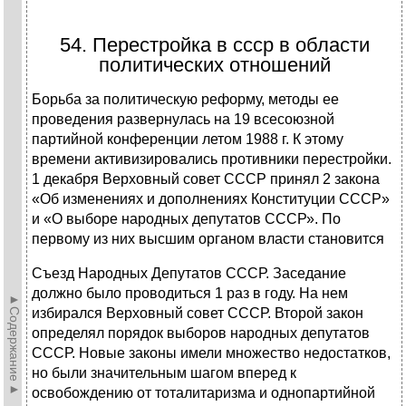
54. Перестройка в ссср в области
политических отношений
Борьба за политическую реформу, методы ее
проведения развернулась на 19 всесоюзной
партийной конференции летом 1988 г. К этому
времени активизировались противники перестройки.
1 декабря Верховный совет СССР принял 2 закона
«Об изменениях и дополнениях Конституции СССP»
и «О выборе народных депутатов СССР». По
первому из них высшим органом власти становится
Съезд Народных Депутатов СССР. Заседание
должно было проводиться 1 раз в году. На нем
►Содержание►
избирался Верховный совет СССР. Второй закон
определял порядок выборов народных депутатов
СССР. Новые законы имели множество недостатков,
но были значительным шагом вперед к
освобождению от тоталитаризма и однопартийной