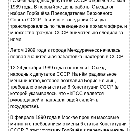
I Съезд народных депутатов СССР открылся 25 мая
1989 года. В первый же день работы Съезда он
избрал Горбачёва Председателем Верховного
Совета СССР. Почти все заседания Съезда
транслировались по телевидению в прямом эфире, и
множество граждан СССР внимательно следили за
ними.
Летом 1989 года в городе Междуреченск началась
первая значительная забастовка шахтёров в СССР.
12-24 декабря 1989 года состоялся II Съезд
народных депутатов СССР. На нём радикальное
меньшинство, которое возглавил Борис Ельцин,
требовало отмены статьи 6 Конституции СССР (в
которой указывалось, что «КПСС является
руководящей и направляющей силой» в
государстве).
В феврале 1990 года в Москве прошли массовые
митинги с требованием отмены 6 статьи Конституции
СССР. В этих условиях Горбачёв в перерыве между II