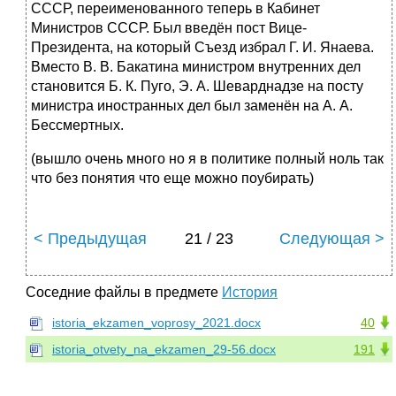
СССР, переименованного теперь в Кабинет
Министров СССР. Был введён пост Вице-
Президента, на который Съезд избрал Г. И. Янаева.
Вместо В. В. Бакатина министром внутренних дел
становится Б. К. Пуго, Э. А. Шеварднадзе на посту
министра иностранных дел был заменён на А. А.
Бессмертных.
(вышло очень много но я в политике полный ноль так
что без понятия что еще можно поубирать)
< Предыдущая
21 / 23
Следующая >
Соседние файлы в предмете
История
istoria_ekzamen_voprosy_2021.docx
40
istoria_otvety_na_ekzamen_29-56.docx
191