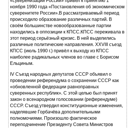
«суверенизации России» привел к принятию 1
ноября 1990 года «Постановления об экономическом
суверенитете России».В рассматриваемый период
происходило образование различных партий. В
своём большинстве новообразованные партии
находились в оппозиции к КПСС.КПСС переживала в
этот период серьёзный кризис. В ней выделились
различные политические направления. XXVIII съезд
КПСС (июль 1990 г.) привёл к выходу из КПСС
наиболее радикальных членов во главе с Борисом
Ельциным.
IV Съезд народных депутатов СССР объявил о
проведении референдума о сохранении СССР как
«обновленной федерации равноправных
суверенных республик». С этой целью был принят
закон о всенародном голосовании (референдуме)
СССР. Съезд утвердил конституционные изменения,
наделявшие Горбачёва дополнительными
полномочиями. Произошло фактическое
переподчинение Президенту Совета Министров