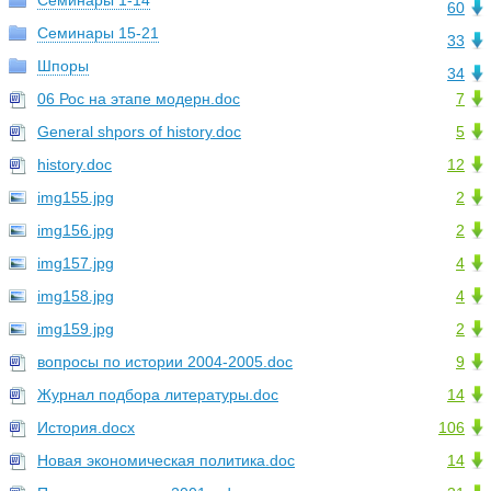
Семинары 1-14
60
Семинары 15-21
33
Шпоры
34
06 Рос на этапе модерн.doc
7
General shpors of history.doc
5
history.doc
12
img155.jpg
2
img156.jpg
2
img157.jpg
4
img158.jpg
4
img159.jpg
2
вопросы по истории 2004-2005.doc
9
Журнал подбора литературы.doc
14
История.docx
106
Новая экономическая политика.doc
14