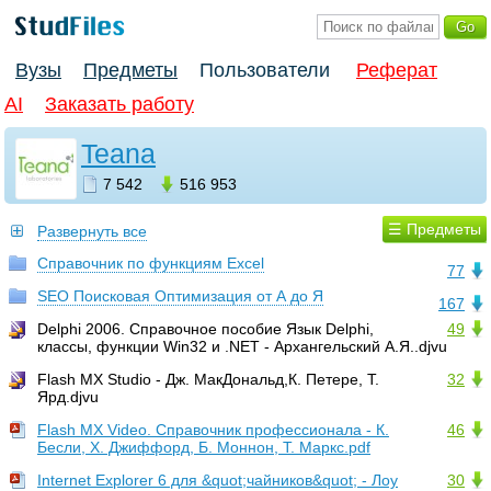
Вузы
Предметы
Пользователи
Реферат
AI
Заказать работу
Teana
7 542
516 953
☰ Предметы
Развернуть все
Cправочник по функциям Excel
77
SEO Поисковая Оптимизация от А до Я
167
Delphi 2006. Справочное пособие Язык Delphi,
49
классы, функции Win32 и .NET - Архангельский А.Я..djvu
Flash MX Studio - Дж. МакДональд,К. Петере, Т.
32
Ярд.djvu
Flash MX Video. Справочник профессионала - К.
46
Бесли, X. Джиффорд, Б. Моннон, Т. Маркс.pdf
Internet Explorer 6 для &quot;чайников&quot; - Лоу
30