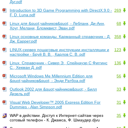
Дуг.pdf
Introduction to 3D Game Programming with DirectX.9.0 -
269
F. D. Luna.pdf
Linux для &quot;чайников&quot; - Лебланк, Ди-Анн,
68
Хоуг, Мелани, Бломквист, Эван.pdf
Linux основные команды. Карманный справочник - Д.
358
Дж. Еаррет.pdf
LINUX-сервер пошаговые инструкции инсталляции и
123
настройки - Бруй В. В. , Карлов С. В..pdf
Linux. Справочник - Сивер Э., Спейнауэр С Фиггинс
136
С., Хекман Д..pdf
Microsoft Windows Me Millennium Edition для
56
&quot;чайников&quot; - Энди Ратбоа.pdf
Outlook 2002 для &quot;чайников&quot; - Билл
33
Дизель.pdf
Visual Web Developer™ 2005 Express Edition For
31
Dummies - Alan Simpson.pdf
WAP в действии. Доступ к Интернет-сайтам через
35
сотовый телефон - К. Джамса, Ф. Шмаудер.djvu